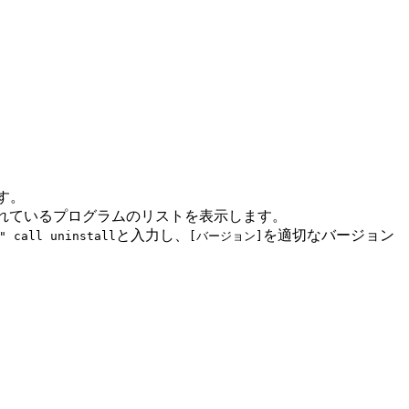
す。
ルされているプログラムのリストを表示します。
と入力し、
を適切なバージョン
" call uninstall
[バージョン]