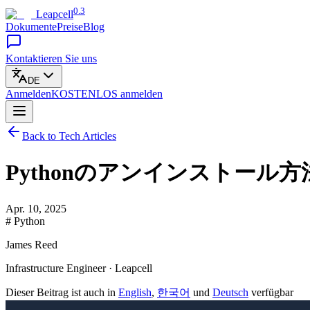
0.3
Leapcell
Dokumente
Preise
Blog
Kontaktieren Sie uns
DE
Anmelden
KOSTENLOS
anmelden
Back to Tech Articles
Pythonのアンインストール
Apr. 10, 2025
# Python
James Reed
Infrastructure Engineer · Leapcell
Dieser Beitrag ist auch in
English
,
한국어
und
Deutsch
verfügbar