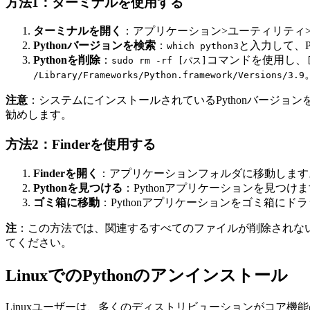
方法1：ターミナルを使用する
ターミナルを開く
：アプリケーション>ユーティリティ
Pythonバージョンを検索
：
と入力して、P
which python3
Pythonを削除
：
コマンドを使用し、
sudo rm -rf [パス]
/Library/Frameworks/Python.framework/Versions/3.9
注意
：システムにインストールされているPythonバージョ
勧めします。
方法2：Finderを使用する
Finderを開く
：アプリケーションフォルダに移動します
Pythonを見つける
：Pythonアプリケーションを見つけ
ゴミ箱に移動
：Pythonアプリケーションをゴミ箱に
注
：この方法では、関連するすべてのファイルが削除されな
てください。
LinuxでのPythonのアンインストール
Linuxユーザーは、多くのディストリビューションがコア機能の