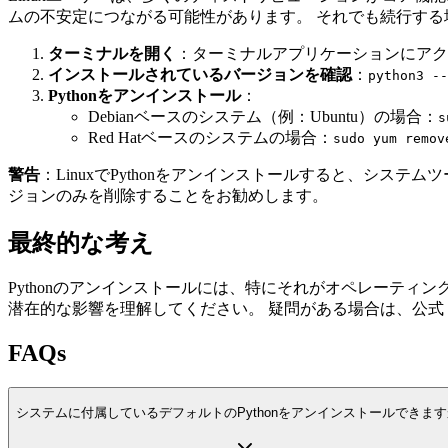
ムの不安定につながる可能性があります。 それでも続行す
ターミナルを開く
：ターミナルアプリケーションにアク
インストールされているバージョンを確認
：
python3 --
Pythonをアンインストール
：
Debianベースのシステム（例：Ubuntu）の場合：
s
Red Hatベースのシステムの場合：
sudo yum remov
警告
：LinuxでPythonをアンインストールすると、シス
ジョンのみを削除することをお勧めします。
最終的な考え
Pythonのアンインストールには、特にそれがオペレーテ
潜在的な影響を理解してください。 疑問がある場合は、公
FAQs
システムに付属しているデフォルトのPythonをアンインストールできま