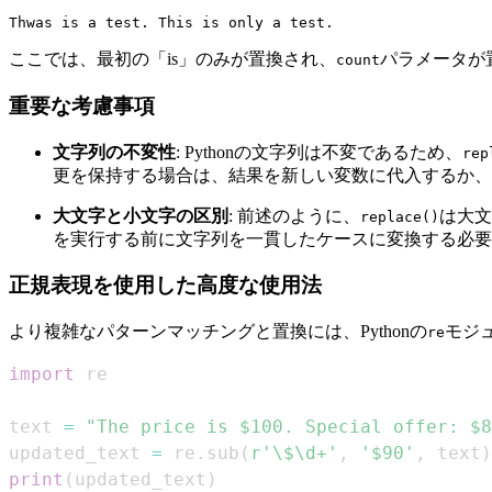
ここでは、最初の「is」のみが置換され、
パラメータが
count
重要な考慮事項
文字列の不変性
: Pythonの文字列は不変であるため、
rep
更を保持する場合は、結果を新しい変数に代入するか、
大文字と小文字の区別
: 前述のように、
は大文
replace()
を実行する前に文字列を一貫したケースに変換する必要
正規表現を使用した高度な使用法
より複雑なパターンマッチングと置換には、Pythonの
モジ
re
import
text 
=
"The price is $100. Special offer: $8
updated_text 
=
 re
.
sub
(
r'\$\d+'
,
'$90'
,
 text
)
print
(
updated_text
)