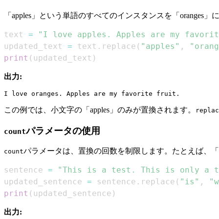
「apples」という単語のすべてのインスタンスを「orang
text 
=
"I love apples. Apples are my favorit
updated_text 
=
 text
.
replace
(
"apples"
,
"orang
print
(
updated_text
)
出力:
この例では、小文字の「apples」のみが置換されます。
replac
パラメータの使用
count
パラメータは、置換の回数を制限します。たとえば、「i
count
sentence 
=
"This is a test. This is only a t
updated_sentence 
=
 sentence
.
replace
(
"is"
,
"w
print
(
updated_sentence
)
出力: