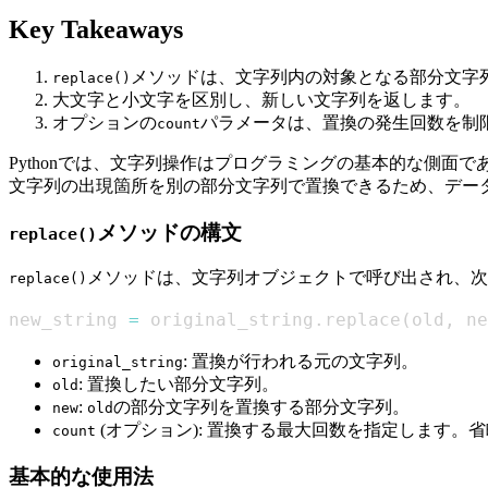
Key Takeaways
メソッドは、文字列内の対象となる部分文字
replace()
大文字と小文字を区別し、新しい文字列を返します。
オプションの
パラメータは、置換の発生回数を制
count
Pythonでは、文字列操作はプログラミングの基本的な側面で
文字列の出現箇所を別の部分文字列で置換できるため、デー
メソッドの構文
replace()
メソッドは、文字列オブジェクトで呼び出され、次
replace()
new_string 
=
 original_string
.
replace
(
old
,
 ne
: 置換が行われる元の文字列。
original_string
: 置換したい部分文字列。
old
:
の部分文字列を置換する部分文字列。
new
old
(オプション): 置換する最大回数を指定します
count
基本的な使用法