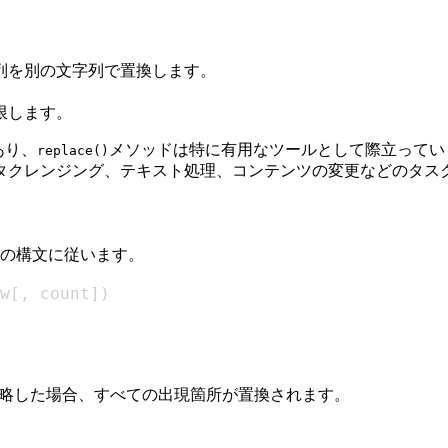
列を別の文字列で置換します。
限します。
あり、
メソッドは特に有用なツールとして際立ってい
replace()
タクレンジング、テキスト処理、コンテンツの変更などのタス
の構文に従います。
w
[
,
 count
]
)
。省略した場合、すべての出現箇所が置換されます。