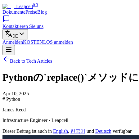
0.3
Leapcell
Dokumente
Preise
Blog
Kontaktieren Sie uns
DE
Anmelden
KOSTENLOS
anmelden
Back to Tech Articles
Pythonの`replace()`メソ
Apr 10, 2025
# Python
James Reed
Infrastructure Engineer · Leapcell
Dieser Beitrag ist auch in
English
,
한국어
und
Deutsch
verfügbar