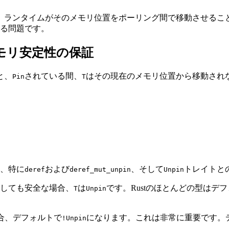
、ランタイムがそのメモリ位置をポーリング間で移動させるこ
る問題です。
メモリ安定性の保証
と、
されている間、
はその現在のメモリ位置から移動されな
Pin
T
、特に
および
、そして
トレイトと
deref
deref_mut_unpin
Unpin
しても安全な場合、
は
です。Rustのほとんどの型はデ
T
Unpin
場合、デフォルトで
になります。これは非常に重要です。デ
!Unpin