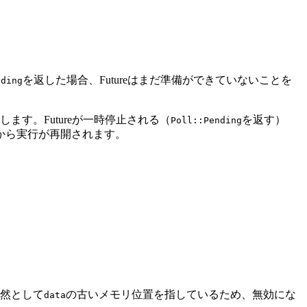
を返した場合、Futureはまだ準備ができていないことを
nding
ます。Futureが一時停止される（
を返す）
Poll::Pending
から実行が再開されます。
然として
の古いメモリ位置を指しているため、無効にな
data