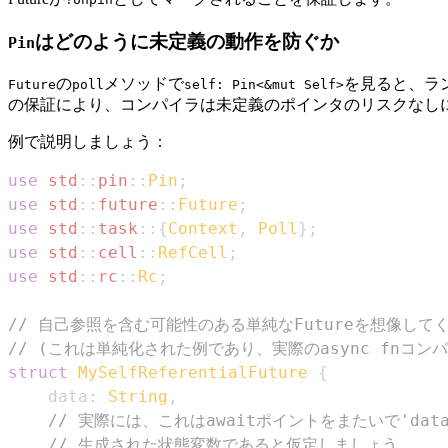
はどのように未定義の動作を防ぐか
Pin
の
メソッドで
を見ると、ラ
Future
poll
self: Pin<&mut Self>
の保証により、コンパイラは未定義のポインタのリスクなし
例で説明しましょう：
use
std
::
pin
::
Pin
;
use
std
::
future
::
Future
;
use
std
::
task
::
{
Context
,
Poll
}
;
use
std
::
cell
::
RefCell
;
use
std
::
rc
::
Rc
;
// 自己参照を含む可能性のある単純なFutureを想像して
// (これは単純化された例であり、実際のasync fnコン
struct
MySelfReferentialFuture
{
    data
:
String
,
// 実際には、これはawaitポイントをまたいで'd
// 生成された状態変数であると仮定しましょう。