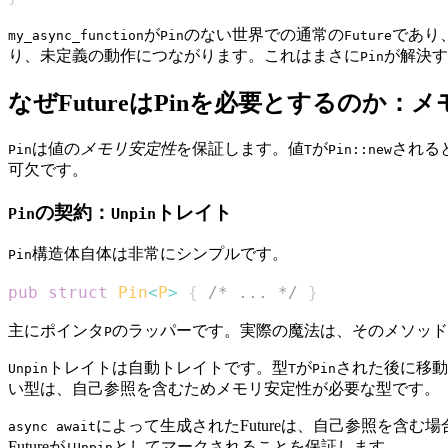
が
のない世界での通常の
であり
my_async_function
Pin
Future
り、未定義の動作につながります。これはまさに
が解決す
Pin
なぜFutureはPinを必要とするのか：
は値の
メモリ安定性
を保証します。値
が
される
Pin
T
Pin::new
可欠です。
の契約：
トレイト
Pin
Unpin
構造体自体は非常にシンプルです。
Pin
pub
struct
Pin
<
P
>
{
/* ... */
}
主にポインタ
のラッパーです。実際の魔法は、そのメソッド
P
トレイトは自動トレイトです。型
が
された後に移動
Unpin
T
Pin
い型は、自己参照を含むためメモリ安定性が必要な型です。
によって生成されたFutureは、自己参照を含む
async await
Futureが
としてマークされることを保証します。
!Unpin