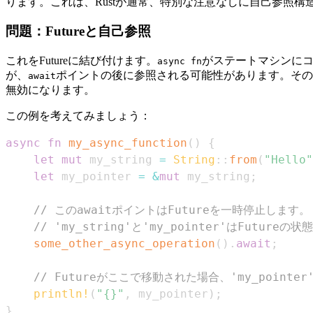
ります。これは、Rustが通常、特別な注意なしに自己参照
問題：Futureと自己参照
これをFutureに結び付けます。
がステートマシンに
async fn
が、
ポイントの後に参照される可能性があります。その変
await
無効になります。
この例を考えてみましょう：
async
fn
my_async_function
(
)
{
let
mut
 my_string 
=
String
::
from
(
"Hello"
let
 my_pointer 
=
&
mut
 my_string
;
// このawaitポイントはFutureを一時停止します。
// 'my_string'と'my_pointer'はFuture
some_other_async_operation
(
)
.
await
;
// Futureがここで移動された場合、'my_point
println!
(
"{}"
,
 my_pointer
)
;
}