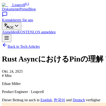
0.3
Leapcell
Dokumente
Preise
Blog
Kontaktieren Sie uns
DE
Anmelden
KOSTENLOS
anmelden
Back to Tech Articles
Rust AsyncにおけるPinの理
Okt. 24, 2025
# Misc
Ethan Miller
Product Engineer · Leapcell
Dieser Beitrag ist auch in
English
,
한국어
und
Deutsch
verfügbar