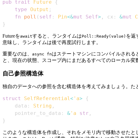
pub
trait
Future
{
type
Output
;
fn
poll
(
self
:
Pin
<
&
mut
Self
>
,
 cx
:
&
mut
C
}
Futureを
すると、ランタイムは
を返
await
Poll::Ready(value)
意味し、ランタイムは後で再度試行します。
重要なのは、
はステートマシンにコンパイルされる
async fn
と、現在の状態、スコープ内にまだあるすべてのローカル変
自己参照構造体
独自のデータへの参照を含む構造体を考えてみましょう。た
struct
SelfReferential
<
'a
>
{
    data
:
String
,
    pointer_to_data
:
&
'a
str
,
}
このような構造体を作成し、それをメモリ内で移動させたと