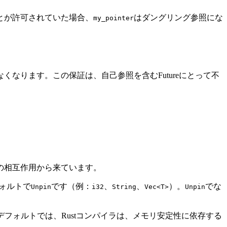
とが許可されていた場合、
はダングリング参照にな
my_pointer
くなります。この保証は、自己参照を含むFutureにとって不
の相互作用から来ています。
フォルトで
です（例：
、
、
）。
でな
Unpin
i32
String
Vec<T>
Unpin
フォルトでは、Rustコンパイラは、メモリ安定性に依存する