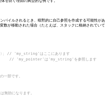
構造体を防ぐ理由の典型的な例です。
コンパイルされるとき、暗黙的に自己参照を作成する可能性が
数が移動された場合（たとえば、スタックに格納されていてFu
)
;
// 'my_string'はここにあります
// 'my_pointer'は'my_string'を参照します
の状態の一部です。
er'は無効になります。