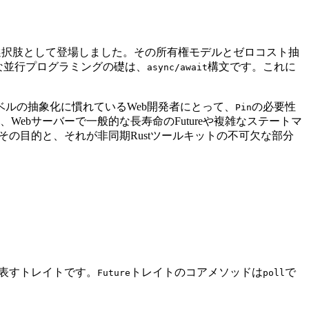
な選択肢として登場しました。その所有権モデルとゼロコスト抽
な並行プログラミングの礎は、
構文です。これに
async/await
ベルの抽象化に慣れているWeb開発者にとって、
の必要性
Pin
ebサーバーで一般的な長寿命のFutureや複雑なステートマ
その目的と、それが非同期Rustツールキットの不可欠な部分
表すトレイトです。
トレイトのコアメソッドは
で
Future
poll