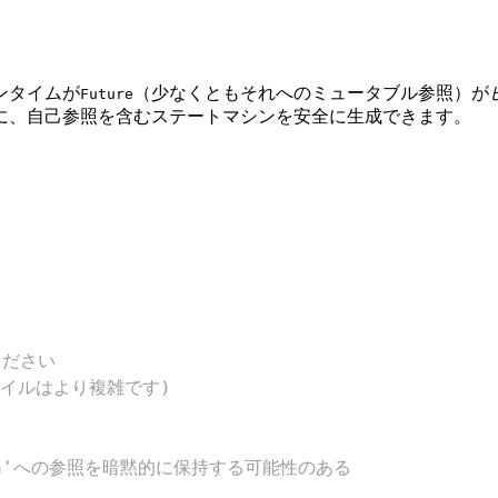
ンタイムが
（少なくともそれへのミュータブル参照）が
Future
に、自己参照を含むステートマシンを安全に生成できます。
ください
パイルはより複雑です)
ata'への参照を暗黙的に保持する可能性のある