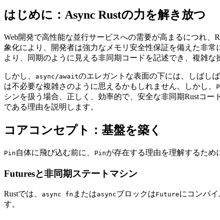
はじめに：Async Rustの力を解き放つ
Web開発で高性能な並行サービスへの需要が高まるにつれ、
象化により、開発者は強力なメモリ安全性保証を備えた非常に
より、同期のように見える非同期コードを記述でき、複雑な
しかし、
のエレガントな表面の下には、しばしば
async/await
は不必要な複雑さのように思えるかもしれません。しかし、
P
シンを扱う場合、正しく、効率的で、安全な非同期Rustコ
である理由を説明します。
コアコンセプト：基盤を築く
自体に飛び込む前に、
が存在する理由を理解するため
Pin
Pin
Futuresと非同期ステートマシン
Rustでは、
または
ブロックは
にコンパイ
async fn
async
Future
す。