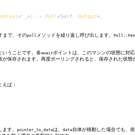
ontext
<
'_
>
)
->
Poll
<
Self
::
Output
>
;
すまで、その
メソッドを繰り返し呼び出します。
poll
Poll::Pe
ということです。各
ポイントは、このマシンの状態に対応し
await
数が保存されます。再度ポーリングされると、保存された状態
とえば：
します。
は、
自体が移動した場合でも、依
pointer_to_data
data