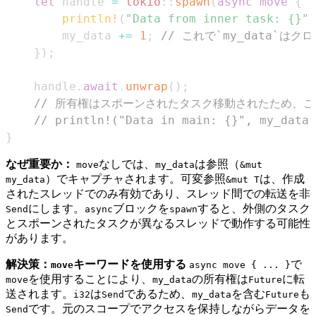
let
 handle 
=
tokio
::
spawn
(
async
move
{
println!
(
"Data from inner task: {}"
,
        my_data 
+=
1
;
// これで`my_data`は
}
)
;
    handle
.
await
.
unwrap
(
)
;
// 所有権はスポーンされたタスク移動されたため、ここ
// println!("Data in main: {}", my_data)
}
なぜ重要か：
なしでは、
は参照（
move
my_data
&mut
）でキャプチャされます。可変参照
は、作成
my_data
&mut T
されたスレッドでのみ有効であり、スレッド間での転送を非
にします。
ブロックを
すると、外側のタスク
Send
async
spawn
とスポーンされたタスクが異なるスレッドで動作する可能性
があります。
解決策：
キーワードを使用する
で
move
async move { ... }
を使用することにより、
の所有権は
に転
move
my_data
Future
送されます。
は
であるため、
を含む
も
i32
Send
my_data
Future
です。元のスコープでアクセスを保持しながらデータを
Send