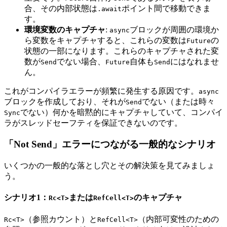
合、その内部状態は
ポイント間で移動できま
.await
す。
環境変数のキャプチャ
:
ブロックが周囲の環境か
async
ら変数をキャプチャすると、これらの変数は
の
Future
状態の一部になります。これらのキャプチャされた変
数が
でない場合、
自体も
にはなれませ
Send
Future
Send
ん。
これがコンパイラエラーが頻繁に発生する原因です。
async
ブロックを作成しており、それが
でない（または時々
Send
でない）何かを暗黙的にキャプチャしていて、コンパイ
Sync
ラがスレッドセーフティを保証できないのです。
「Not Send」エラーにつながる一般的なシナリオ
いくつかの一般的な落とし穴とその解決策を見てみましょ
う。
シナリオ1：
または
のキャプチャ
Rc<T>
RefCell<T>
（参照カウント）と
（内部可変性のための
Rc<T>
RefCell<T>