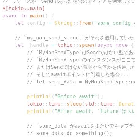
// リソースが非Sendであった場合のアイデアを例示して
#[tokio::main]
async
fn
main
(
)
{
let
 config 
=
String
::
from
(
"some_config_d
// `my_non_send_struct`がそれを借用し
let
 _handle 
=
tokio
::
spawn
(
async
move
{
// `MyNonSendType`はSendではない型
// `MyNonSendType`のインスタンスがこ
// またはSendではない環境から何かを借用し
// そしてawaitポイントに到達した場合...
// let some_data = MyNonSendType:
println!
(
"Before await"
)
;
tokio
::
time
::
sleep
(
std
::
time
::
Durati
println!
(
"After await. `Future
// `some_data`がawaitをまたいでキャ
// some_data.do_something();