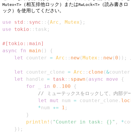
（相互排他ロック）または
（読み書きロ
Mutex<T>
RwLock<T>
ック）を使用してください。
use
std
::
sync
::
{
Arc
,
Mutex
}
;
use
tokio
::
task
;
#[tokio::main]
async
fn
main
(
)
{
let
 counter 
=
Arc
::
new
(
Mutex
::
new
(
0
)
)
;
let
 counter_clone 
=
Arc
::
clone
(
&
counter
)
let
 handle 
=
task
::
spawn
(
async
move
{
for
 _ 
in
0
..
100
{
// ミューテックスをロックして、内部デ
let
mut
 num 
=
 counter_clone
.
lock
*
num 
+=
1
;
}
println!
(
"Counter in task: {}"
,
*
cou
}
)
;