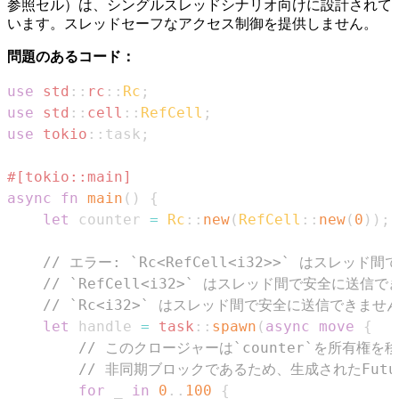
参照セル）は、シングルスレッドシナリオ向けに設計されて
います。スレッドセーフなアクセス制御を提供しません。
問題のあるコード：
use
std
::
rc
::
Rc
;
use
std
::
cell
::
RefCell
;
use
tokio
::
task
;
#[tokio::main]
async
fn
main
(
)
{
let
 counter 
=
Rc
::
new
(
RefCell
::
new
(
0
)
)
;
// エラー: `Rc<RefCell<i32>>` はスレッ
// `RefCell<i32>` はスレッド間で安全に送信
// `Rc<i32>` はスレッド間で安全に送信できませ
let
 handle 
=
task
::
spawn
(
async
move
{
// このクロージャーは`counter`を所有権
// 非同期ブロックであるため、生成されたFutu
for
 _ 
in
0
..
100
{