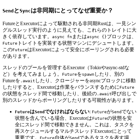
と
は非同期にとってなぜ重要か？
Send
Sync
FutureとExecutorによって駆動される非同期Rustは、一見シン
グルスレッド実行のように見えても、これらのトレイトに大
きく依存しています。
または
ブロックは、
async fn
async {}
トレイトを実装する状態マシンにデシュートします。
Future
この
はExecutorによって安全にポーリングされる必要
Future
があります。
スレッドのプールを管理するExecutor（Tokioやasync-stdな
ど）を考えてみましょう。
を
したり、別の
Future
spawn
Futureを
したり、クロージャーをasyncブロックに移動
.await
したりすると、Executorは作業をバランスするために
Future
の状態をスレッド間で移動したり、後続の
呼び出しで
.await
別のスレッドからポーリングしたりする可能性があります。
は
でなければならない
:
が
でない
Future
Send
Future
Send
状態を含んでいる場合、Executorは
の状態を安
Future
全にスレッド間で移動できません。これは、タスクを
再スケジュールするマルチスレッドExecutorにとって
重要です。
自体が
であるタスクを表す場
Future
Send