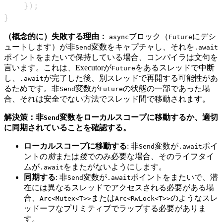
}
)
;
}
（概念的に）失敗する理由：
ブロック（
にデシ
async
Future
ュートします）が非
変数をキャプチャし、それを
Send
.await
ポイントをまたいで保持している場合、コンパイラは文句を
言います。これは、Executorが
をあるスレッドで中断
Future
し、
が完了した後、別スレッドで再開する可能性があ
.await
るためです。非
変数が
の状態の一部であった場
Send
Future
合、それは安全でない方法でスレッド間で移動されます。
解決策：非
変数をローカルスコープに移動するか、適切
Send
に同期されていることを確認する。
ローカルスコープに移動する
: 非
変数が
ポイ
Send
.await
ントの
前
または
後
でのみ必要な場合、そのライフタイ
ムが
をまたがないようにします。
.await
同期する
: 非
変数が
ポイントをまたいで、潜
Send
.await
在には異なるスレッドでアクセスされる必要がある場
合、
または
のようなスレ
Arc<Mutex<T>>
Arc<RwLock<T>>
ッドーフなプリミティブでラップする必要がありま
す。