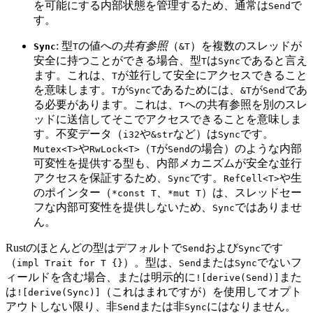
を可能にする内部状態を管理するため、通常は
で
Send
す。
: 型
の値への
共有参照
（
）を複数のスレッドが
Sync
T
&T
安全に持つことができる場合、型
は
であると言え
T
Sync
ます。これは、
が並行して安全にアクセスできること
T
を意味します。
が
であるためには、
が
であ
T
Sync
&T
Send
る必要があります。これは、
への共有参照を別のスレ
T
ッドに送信してそこでアクセスできることを意味しま
す。不変データ（
や
など）は
です。
i32
&str
Sync
や
（
が
の場合）のような内部
Mutex<T>
RwLock<T>
T
Send
可変性を提供する型も、内部メカニズムが安全な並行
アクセスを保証するため、
です。
や生
Sync
RefCell<T>
のポインター（
、
）は、スレッドセー
*const T
*mut T
フな内部可変性を提供しないため、
ではありませ
Sync
ん。
Rustのほとんどの型はデフォルトで
および
です
Send
Sync
（
）。型は、
または
でないフ
impl Trait for T {}
Send
Sync
ィールドを含む場合、または明示的に
また
![derive(Send)]
は
（これはまれですが）を使用してオプト
![derive(Sync)]
アウトしない限り、非
または非
にはなりません。
Send
Sync