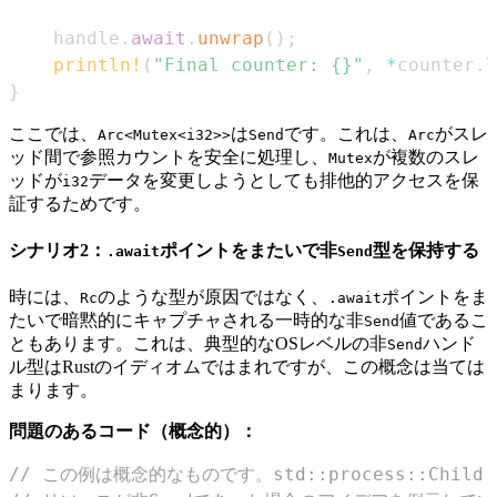
    handle
.
await
.
unwrap
(
)
;
println!
(
"Final counter: {}"
,
*
counter
.
l
}
ここでは、
は
です。これは、
がスレ
Arc<Mutex<i32>>
Send
Arc
ッド間で参照カウントを安全に処理し、
が複数のスレ
Mutex
ッドが
データを変更しようとしても排他的アクセスを保
i32
証するためです。
シナリオ2：
ポイントをまたいで非
型を保持する
.await
Send
時には、
のような型が原因ではなく、
ポイントをま
Rc
.await
たいで暗黙的にキャプチャされる一時的な非
値であるこ
Send
ともあります。これは、典型的なOSレベルの非
ハンド
Send
ル型はRustのイディオムではまれですが、この概念は当ては
まります。
問題のあるコード（概念的）：
// この例は概念的なものです。std::process::Child 