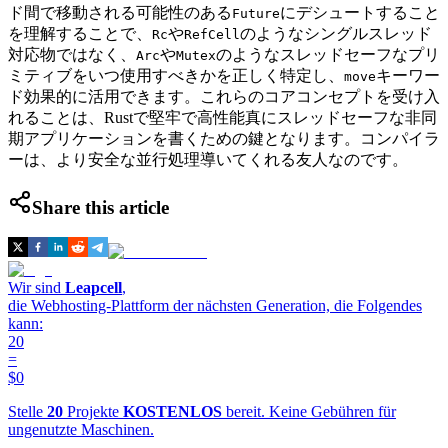
ド間で移動される可能性のある
にデシュートすること
Future
を理解することで、
や
のようなシングルスレッド
Rc
RefCell
対応物ではなく、
や
のようなスレッドセーフなプリ
Arc
Mutex
ミティブをいつ使用すべきかを正しく特定し、
キーワー
move
ド効果的に活用できます。これらのコアコンセプトを受け入
れることは、Rustで堅牢で高性能真にスレッドセーフな非同
期アプリケーションを書くための鍵となります。コンパイラ
ーは、より安全な並行処理導いてくれる友人なのです。
Share this article
Wir sind
Leapcell
,
die Webhosting-Plattform der nächsten Generation, die Folgendes
kann:
20
=
$0
Stelle
20
Projekte
KOSTENLOS
bereit. Keine Gebühren für
ungenutzte Maschinen.