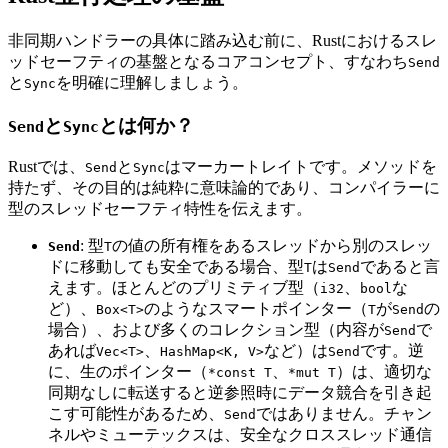
非同期ハンドラーの具体に踏み込む前に、Rustにおけるスレ
ッドセーフティの基盤となるコアコンセプト、すなわち
Send
と
を明確に理解しましょう。
Sync
と
とは何か？
Send
Sync
Rustでは、
と
はマーカートレイトです。メソッドを
Send
Sync
持たず、その目的は純粋に意味論的であり、コンパイラーに
型のスレッドセーフティ特性を伝えます。
: 型
の値の所有権をあるスレッドから別のスレッ
Send
T
ドに移動しても安全である場合、型
は
であると言
T
Send
えます。ほとんどのプリミティブ型（
、
な
i32
bool
ど）、
のようなスマートポインター（
が
の
Box<T>
T
Send
場合）、および多くのコレクション型（内容が
で
Send
あれば
、
など）は
です。逆
Vec<T>
HashMap<K, V>
Send
に、生のポインター（
、
）は、適切な
*const T
*mut T
同期なしに転送すると逆参照時にデータ競合を引き起
こす可能性があるため、
ではありません。チャン
Send
ネルやミューテックスは、安全なクロススレッド通信