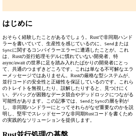
はじめに
おそらく経験したことがあるでしょう。Rustで非同期ハンド
ラーを書いていて、生産性を感じているのに、
または
Send
に関するコンパイラーエラーに遭遇したことが。これ
Sync
は、Rustの並行処理モデルに慣れていない開発者、特
async/await の世界に足を踏み入れたばかりの開発者にとっ
て、共通のつまずきどころです。これは単なる不可解なエラ
ーメッセージではありません。Rustの厳格な型システムが、
並行コードの安全性と正確性を保証しているのです。これら
のトレイトを無視したり、誤解したりすると、見つけにく
い、デバッグが困難なデータ競合やデッドロックにつながる
可能性があります。この記事では、
と
の層を剥が
Send
Sync
し、非同期ハンドラーにとってそれらがなぜ重要なのかを説
明し、堅牢でスレッドセーフな非同期Rustコードを書くため
の実践的なソリューションを提供します。
Rust並行処理の基盤