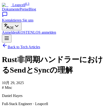
0.3
Leapcell
Dokumente
Preise
Blog
Kontaktieren Sie uns
DE
Anmelden
KOSTENLOS
anmelden
Back to Tech Articles
Rust非同期ハンドラーにおけ
るSendとSyncの理解
10月 29, 2025
# Misc
Daniel Hayes
Full-Stack Engineer · Leapcell