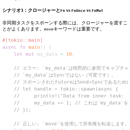
シナリオ3：クロージャーと
vs
vs
Fn
FnOnce
FnMut
非同期タスクをスポーンする際には、クロージャーを渡すこ
とがよくあります。
キーワードは重要です。
move
#[tokio::main]
async
fn
main
(
)
{
let
mut
 my_data 
=
10
;
// エラー: `my_data`は暗黙的に参照でキャプチ
// `my_data`はSyncではない（可変です）。
// スポーンされたFutureはSend+Syncであるた
// let handle = tokio::spawn(async {
//     println!("Data from inner task: {
//     my_data += 1; // これは`my_d
// });
// 正しい: `move`を使用して所有権を転送します。