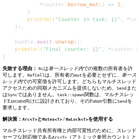
*
counter
.
borrow_mut
(
)
+=
1
;
}
println!
(
"Counter in task: {}"
,
*
cou
}
)
;
    handle
.
await
.
unwrap
(
)
;
println!
(
"Final counter: {}"
,
*
counter
.
b
}
失敗する理由：
は
単一スレッド内
での複数の所有者を許
Rc
可します。
は、所有者の
を必要とせずに、
単一ス
RefCell
mut
レッド内
での可変借を許可します。どちらもマルチスレッド
アクセスための同期メカニズムを提供しないため、
また
Send
は
ではありません。
関数は、マルチスレッ
Sync
task::spawn
ドExecutor向けに設計されており、そのFuture引数に
を
Send
要求します。
解決策：
と
/
を使用する
Arc<T>
Mutex<T>
RwLock<T>
マルチスレッド共有所有権と内部可変性のために、スレッド
セーフな対応物である
（アトミック参照カウント）と
Arc<T>