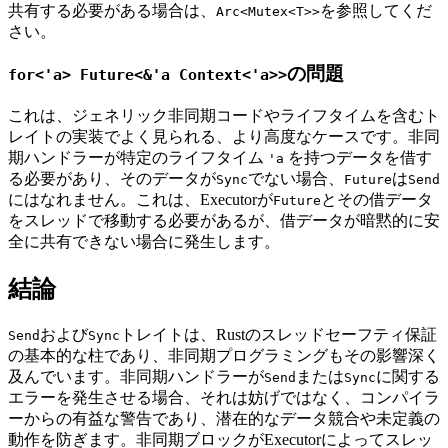
共有する必要がある場合は、
を参照してくだ
Arc<Mutex<T>>
さい。
の問題
for<'a> Future<&'a Context<'a>>
これは、ジェネリック非同期コードやライフタイムを含むト
レイトの実装でよく見られる、より高度なケースです。非同
期ハンドラーが特定のライフタイム
を持つデータを借す
'a
る必要があり、そのデータが
でない場合、
は
Sync
Future
Send
にはなれません。これは、Executorが
とその借データ
Future
をスレッドで移動する必要があるが、借データが暗黙的に安
全に共有できない場合に発生します。
結論
および
トレイトは、Rustのスレッドセーフティ保証
Send
Sync
の基本的な柱であり、非同期プログラミングもその影響深く
及んでいます。非同期ハンドラーが
または
に関する
Send
Sync
エラーを発生させる場合、それは妨げではなく、コンパイラ
ーからの有益な警告であり、潜在的なデータ競合や未定義の
動作を防ぎます。非同期ブロックがExecutorによってスレッ