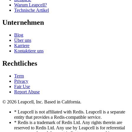
Warum Leapcell?
Technische Artikel
Unternehmen
Blog
Über uns
Karriere
Kontaktiere uns
Rechtliches
Term
Privacy
Fair Use
Report Abuse
© 2026
Leapcell, Inc.
Based in California.
* Leapcell is not affiliated with Redis. Leapcell is a separate
entity that provides a Redis-compatible service.
* Redis is a trademark of Redis Ltd. Any rights therein are
reserved to Redis Ltd. Any use by Leapcell is for referential