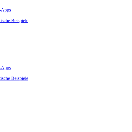
b-Apps
sche Beispiele
b-Apps
sche Beispiele