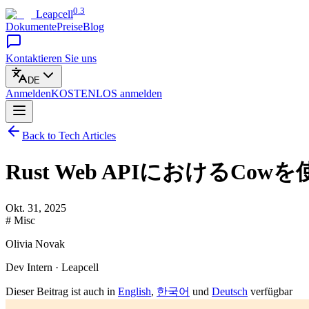
0.3
Leapcell
Dokumente
Preise
Blog
Kontaktieren Sie uns
DE
Anmelden
KOSTENLOS
anmelden
Back to Tech Articles
Rust Web APIにおけるC
Okt. 31, 2025
# Misc
Olivia Novak
Dev Intern · Leapcell
Dieser Beitrag ist auch in
English
,
한국어
und
Deutsch
verfügbar