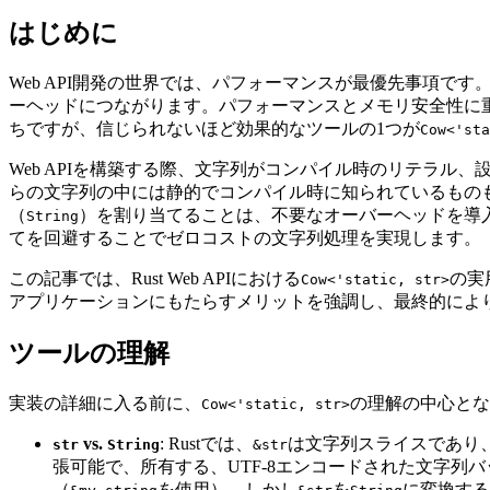
はじめに
Web API開発の世界では、パフォーマンスが最優先事項
ーヘッドにつながります。パフォーマンスとメモリ安全性に重
ちですが、信じられないほど効果的なツールの1つが
Cow<'sta
Web APIを構築する際、文字列がコンパイル時のリテラ
らの文字列の中には静的でコンパイル時に知られているもの
（
）を割り当てることは、不要なオーバーヘッドを導
String
てを回避することでゼロコストの文字列処理を実現します。
この記事では、Rust Web APIにおける
の実
Cow<'static, str>
アプリケーションにもたらすメリットを強調し、最終的により
ツールの理解
実装の詳細に入る前に、
の理解の中心とな
Cow<'static, str>
vs.
: Rustでは、
は文字列スライスであり
str
String
&str
張可能で、所有する、UTF-8エンコードされた文字
（
を使用）、しかし
を
に変換する