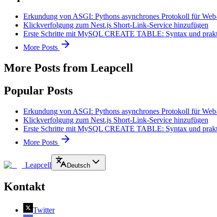
Erkundung von ASGI: Pythons asynchrones Protokoll für We
Klickverfolgung zum Nest.js Short-Link-Service hinzufügen
Erste Schritte mit MySQL CREATE TABLE: Syntax und prakti
More Posts
More Posts from Leapcell
Popular Posts
Erkundung von ASGI: Pythons asynchrones Protokoll für We
Klickverfolgung zum Nest.js Short-Link-Service hinzufügen
Erste Schritte mit MySQL CREATE TABLE: Syntax und prakti
More Posts
Leapcell
Deutsch
Kontakt
Twitter