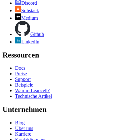
Discord
Substack
Medium
Github
LinkedIn
Ressourcen
Docs
Preise
Support
Beispiele
Warum Leapcell?
Technische Artikel
Unternehmen
Blog
Über uns
Karriere
Kontaktiere uns