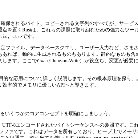
です。確保されるバイト、コピーされる文字列のすべてが、サー
点を置くRustは、これらの課題に取り組むための強力なツ
です。
tic, str>
ル、設定ファイル、データベースクエリ、ユーザー入力など、さ
もあれば、動的に生成されるものもあります。静的なものも含
入します。ここで
（Clone-on-Write）が役立ち、変
Cow
用的な応用について詳しく説明します。その根本原理を探り、
効率的でメモリに優しいAPIへと導きます。
るいくつかのコアコンセプトを明確にしましょう。
、UTF-8エンコードされたバイトシーケンスへの参照です。こ
列バッファです。これはデータを所有しており、ヒープ上でメモ
ことは通常、割り当てを伴います（例:
）