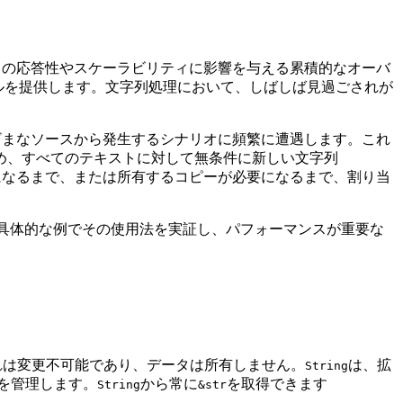
ビスの応答性やスケーラビリティに影響を与える累積的なオーバ
ールを提供します。文字列処理において、しばしば見過ごされが
まざまなソースから発生するシナリオに頻繁に遭遇します。これ
め、すべてのテキストに対して無条件に新しい文字列
更が必要になるまで、または所有するコピーが必要になるまで、割り当
具体的な例でその使用法を実証し、パフォーマンスが重要な
れは変更不可能であり、データは所有しません。
は、拡
String
リを管理します。
から常に
を取得できます
String
&str
。