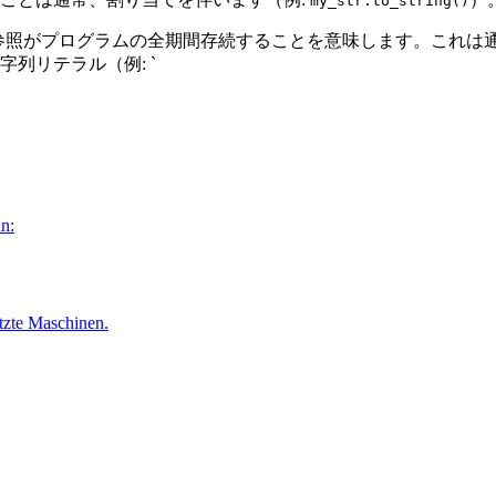
my_str.to_string()
参照がプログラムの全期間存続することを意味します。これは
列リテラル（例: `
n:
tzte Maschinen.