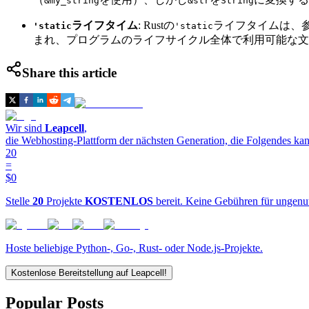
&my_string
&str
String
ライフタイム
: Rustの
ライフタイムは、
'static
'static
まれ、プログラムのライフサイクル全体で利用可能な文字
Share this article
Wir sind
Leapcell
,
die Webhosting-Plattform der nächsten Generation, die Folgendes kan
20
=
$0
Stelle
20
Projekte
KOSTENLOS
bereit. Keine Gebühren für ungenu
Hoste beliebige Python-, Go-, Rust- oder Node.js-Projekte.
Kostenlose Bereitstellung auf Leapcell!
Popular Posts