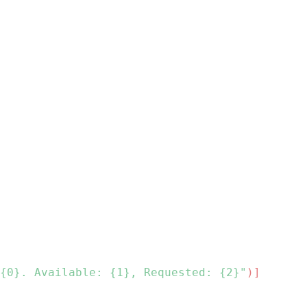
{0}. Available: {1}, Requested: {2}"
)]