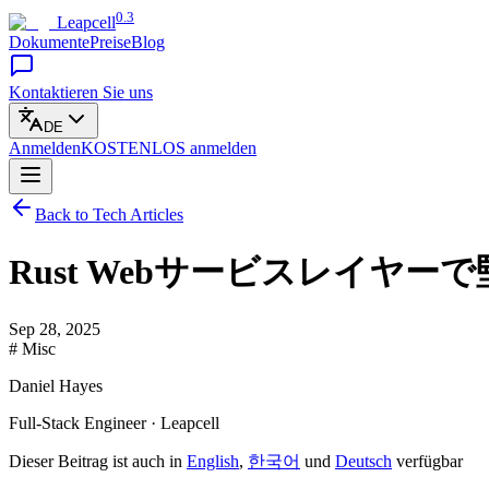
0.3
Leapcell
Dokumente
Preise
Blog
Kontaktieren Sie uns
DE
Anmelden
KOSTENLOS
anmelden
Back to Tech Articles
Rust Webサービスレイヤ
Sep 28, 2025
# Misc
Daniel Hayes
Full-Stack Engineer · Leapcell
Dieser Beitrag ist auch in
English
,
한국어
und
Deutsch
verfügbar