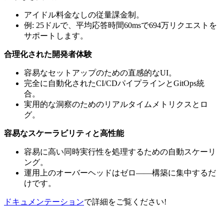
アイドル料金なしの従量課金制。
例: 25ドルで、平均応答時間60msで694万リクエストを
サポートします。
合理化された開発者体験
容易なセットアップのための直感的なUI。
完全に自動化されたCI/CDパイプラインとGitOps統
合。
実用的な洞察のためのリアルタイムメトリクスとロ
グ。
容易なスケーラビリティと高性能
容易に高い同時実行性を処理するための自動スケーリ
ング。
運用上のオーバーヘッドはゼロ——構築に集中するだ
けです。
ドキュメンテーション
で詳細をご覧ください!