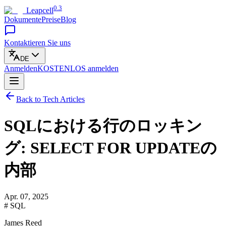
0.3
Leapcell
Dokumente
Preise
Blog
Kontaktieren Sie uns
DE
Anmelden
KOSTENLOS
anmelden
Back to Tech Articles
SQLにおける行のロッキン
グ: SELECT FOR UPDATEの
内部
Apr. 07, 2025
# SQL
James Reed