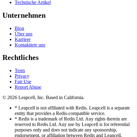
Technische Artikel
Unternehmen
Blog
Über uns
Karriere
Kontaktiere uns
Rechtliches
Term
Privacy
Fair Use
Report Abuse
© 2026
Leapcell, Inc.
Based in California.
* Leapcell is not affiliated with Redis. Leapcell is a separate
entity that provides a Redis-compatible service.
* Redis is a trademark of Redis Ltd. Any rights therein are
reserved to Redis Ltd. Any use by Leapcell is for referential
purposes only and does not indicate any sponsorship,
endorsement, or affiliation between Redis and Leapcell.