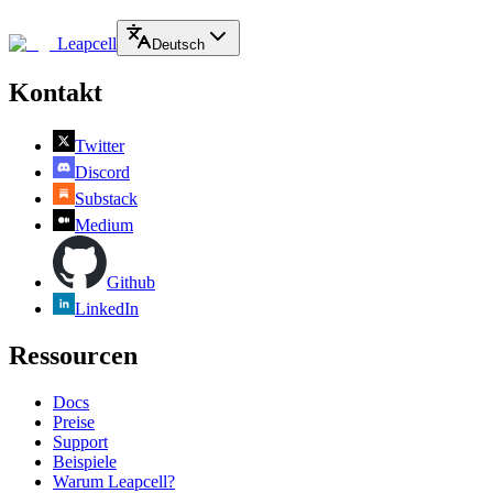
Leapcell
Deutsch
Kontakt
Twitter
Discord
Substack
Medium
Github
LinkedIn
Ressourcen
Docs
Preise
Support
Beispiele
Warum Leapcell?