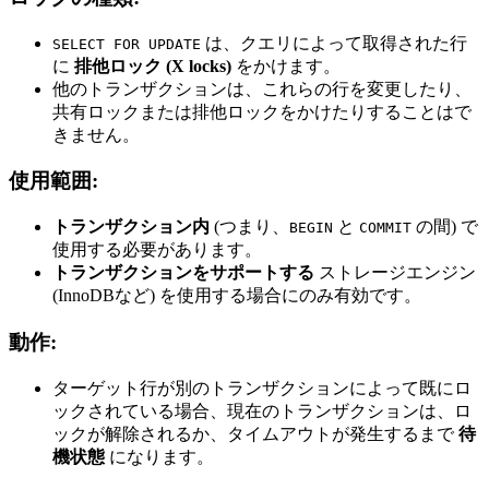
は、クエリによって取得された行
SELECT FOR UPDATE
に
排他ロック (X locks)
をかけます。
他のトランザクションは、これらの行を変更したり、
共有ロックまたは排他ロックをかけたりすることはで
きません。
使用範囲:
トランザクション内
(つまり、
と
の間) で
BEGIN
COMMIT
使用する必要があります。
トランザクションをサポートする
ストレージエンジン
(InnoDBなど) を使用する場合にのみ有効です。
動作:
ターゲット行が別のトランザクションによって既にロ
ックされている場合、現在のトランザクションは、ロ
ックが解除されるか、タイムアウトが発生するまで
待
機状態
になります。