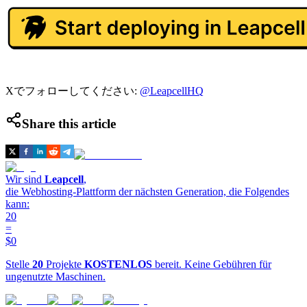
Xでフォローしてください:
@LeapcellHQ
Share this article
Wir sind
Leapcell
,
die Webhosting-Plattform der nächsten Generation, die Folgendes
kann:
20
=
$0
Stelle
20
Projekte
KOSTENLOS
bereit. Keine Gebühren für
ungenutzte Maschinen.