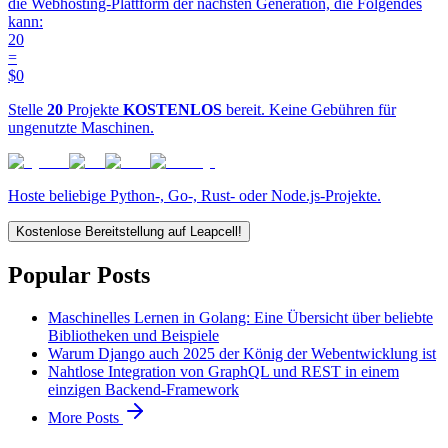
die Webhosting-Plattform der nächsten Generation, die Folgendes
kann:
20
=
$0
Stelle
20
Projekte
KOSTENLOS
bereit. Keine Gebühren für
ungenutzte Maschinen.
Hoste beliebige Python-, Go-, Rust- oder Node.js-Projekte.
Kostenlose Bereitstellung auf Leapcell!
Popular Posts
Maschinelles Lernen in Golang: Eine Übersicht über beliebte
Bibliotheken und Beispiele
Warum Django auch 2025 der König der Webentwicklung ist
Nahtlose Integration von GraphQL und REST in einem
einzigen Backend-Framework
More Posts