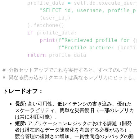
        profile_data 
=
 self
.
db
.
execute_query
"SELECT id, username, profile_pi
(
user_id
,
)
)
.
fetchone
(
)
if
 profile_data
:
print
(
f"Retrieved profile for 
{
p
f"Profile picture: 
{
profil
return
# 分散セットアップでこれを実行すると、すべてのレプリカ
# 異なる読み込みリクエストは異なるレプリカにヒットし
トレードオフ：
長所:
高い可用性、低レイテンシの書き込み、優れた
スケーラビリティ、簡単な災害復旧（一部のレプリカ
は常に利用可能）。
短所:
アプリケーションロジックにおける課題（開発
者は潜在的なデータ陳腐化を考慮する必要がある）、
競合管理の複雑さの増加、一貫性問題のデバッグの難