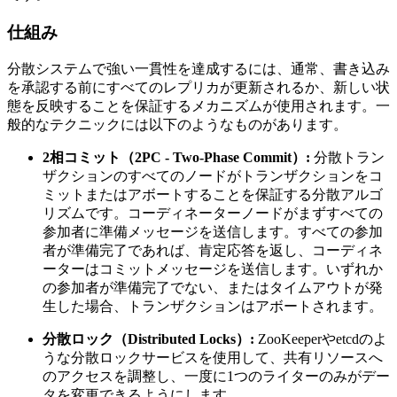
仕組み
分散システムで強い一貫性を達成するには、通常、書き込み
を承認する前にすべてのレプリカが更新されるか、新しい状
態を反映することを保証するメカニズムが使用されます。一
般的なテクニックには以下のようなものがあります。
2相コミット（2PC - Two-Phase Commit）:
分散トラン
ザクションのすべてのノードがトランザクションをコ
ミットまたはアボートすることを保証する分散アルゴ
リズムです。コ​​ーディネーターノードがまずすべての
参加者に準備メッセージを送信します。すべての参加
者が準備完了であれば、肯定応答を返し、コ​​ーディネ
ーターはコミットメッセージを送信します。いずれか
の参加者が準備完了でない、またはタイムアウトが発
生した場合、トランザクションはアボートされます。
分散ロック（Distributed Locks）:
ZooKeeperやetcdのよ
うな分散ロックサービスを使用して、共有リソースへ
のアクセスを調整し、一度に1つのライターのみがデー
タを変更できるようにします。