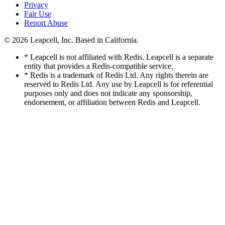
Privacy
Fair Use
Report Abuse
© 2026
Leapcell, Inc.
Based in California.
* Leapcell is not affiliated with Redis. Leapcell is a separate
entity that provides a Redis-compatible service.
* Redis is a trademark of Redis Ltd. Any rights therein are
reserved to Redis Ltd. Any use by Leapcell is for referential
purposes only and does not indicate any sponsorship,
endorsement, or affiliation between Redis and Leapcell.