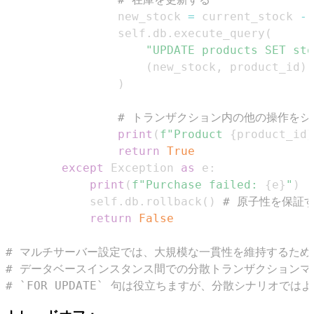
                new_stock 
=
 current_stock 
-
                self
.
db
.
execute_query
(
"UPDATE products SET sto
(
new_stock
,
 product_id
)
)
# トランザクション内の他の操作を
print
(
f"Product 
{
product_id
}
return
True
except
 Exception 
as
 e
:
print
(
f"Purchase failed: 
{
e
}
"
)
            self
.
db
.
rollback
(
)
# 原子性を保証
return
False
# マルチサーバー設定では、大規模な一貫性を維持するため
# データベースインスタンス間での分散トランザクション
# `FOR UPDATE` 句は役立ちますが、分散シナリオでは