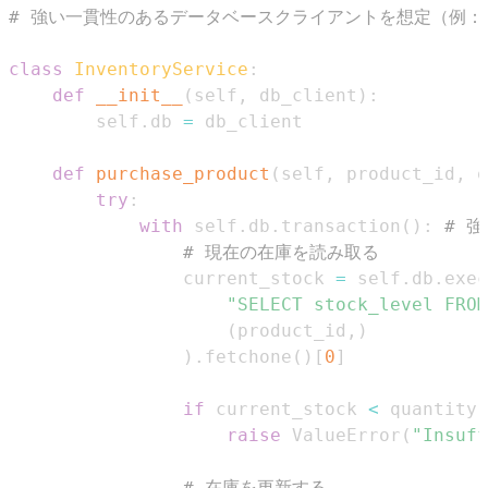
# 強い一貫性のあるデータベースクライアントを想定（例：ト
class
InventoryService
:
def
__init__
(
self
,
 db_client
)
:
        self
.
db 
=
def
purchase_product
(
self
,
 product_id
,
 q
try
:
with
 self
.
db
.
transaction
(
)
:
# 
# 現在の在庫を読み取る
                current_stock 
=
 self
.
db
.
exec
"SELECT stock_level FROM
(
product_id
,
)
)
.
fetchone
(
)
[
0
]
if
 current_stock 
<
 quantity
:
raise
 ValueError
(
"Insuff
# 在庫を更新する