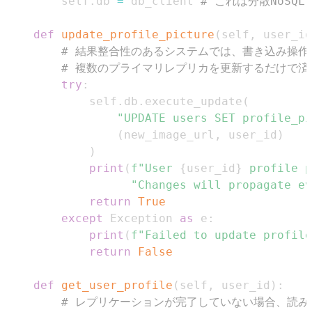
        self
.
db 
=
 db_client 
# これは分散NoSQ
def
update_profile_picture
(
self
,
 user_id
# 結果整合性のあるシステムでは、書き込み操作
# 複数のプライマリレプリカを更新するだけで済
try
:
            self
.
db
.
execute_update
(
"UPDATE users SET profile_pi
(
new_image_url
,
 user_id
)
)
print
(
f"User 
{
user_id
}
 profile p
"Changes will propagate ev
return
True
except
 Exception 
as
 e
:
print
(
f"Failed to update profile
return
False
def
get_user_profile
(
self
,
 user_id
)
:
# レプリケーションが完了していない場合、読