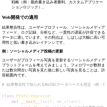
戦略（例：最終書き込み者勝利、カスタムアプリケー
ションロジック）。
Web開発での適用
結果整合性は、ユーザープロフィール、ソーシャルメディア
フィード、ログ記録、分析など、一貫性の遅延が許容できる
データに適しています。その利点は、しばしば大幅に高い可
用性と低い書き込みレイテンシです。
例：ソーシャルメディア投稿の更新
ユーザーがプロフィール写真を更新するソーシャルメディア
プラットフォームを考えてみましょう。フォロワーが数秒ま
たは数分間古い写真を見た後に新しい写真を見ることは、許
容範囲内です。
# 結果整合性で知られるNoSQLデータベースを想定（例：Cassa
class
ProfileService
:
def
__init__
(
self
,
 db_client
)
: