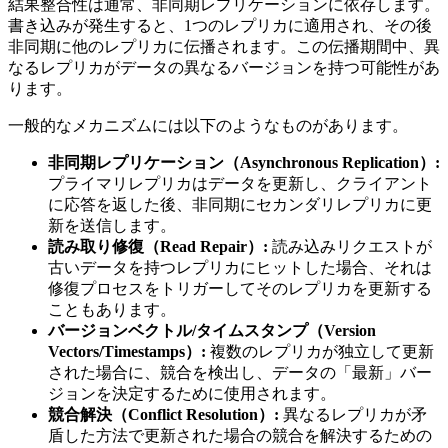
結果整合性は通常、非同期レプリケーションに依存します。
書き込みが発生すると、1つのレプリカに適用され、その後
非同期に他のレプリカに伝播されます。この伝播期間中、異
なるレプリカがデータの異なるバージョンを持つ可能性があ
ります。
一般的なメカニズムには以下のようなものがあります。
非同期レプリケーション（Asynchronous Replication）:
プライマリレプリカはデータを更新し、クライアント
に応答を返した後、非同期にセカンダリレプリカに更
新を送信します。
読み取り修復（Read Repair）:
読み込みリクエストが
古いデータを持つレプリカにヒットした場合、それは
修復プロセスをトリガーしてそのレプリカを更新する
こともあります。
バージョンベクトル/タイムスタンプ（Version
Vectors/Timestamps）:
複数のレプリカが独立して更新
された場合に、競合を検出し、データの「最新」バー
ジョンを決定するために使用されます。
競合解決（Conflict Resolution）:
異なるレプリカが矛
盾した方法で更新された場合の競合を解決するための