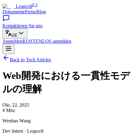
0.3
Leapcell
Dokumente
Preise
Blog
Kontaktieren Sie uns
DE
Anmelden
KOSTENLOS
anmelden
Back to Tech Articles
Web開発における一貫性モデ
ルの理解
Okt. 22, 2025
# Misc
Wenhao Wang
Dev Intern · Leapcell