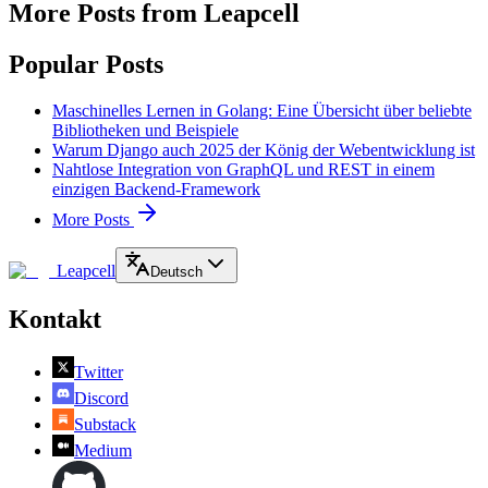
More Posts from Leapcell
Popular Posts
Maschinelles Lernen in Golang: Eine Übersicht über beliebte
Bibliotheken und Beispiele
Warum Django auch 2025 der König der Webentwicklung ist
Nahtlose Integration von GraphQL und REST in einem
einzigen Backend-Framework
More Posts
Leapcell
Deutsch
Kontakt
Twitter
Discord
Substack
Medium