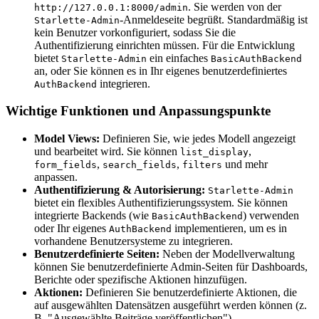
. Sie werden von der
http://127.0.0.1:8000/admin
-Anmeldeseite begrüßt. Standardmäßig ist
Starlette-Admin
kein Benutzer vorkonfiguriert, sodass Sie die
Authentifizierung einrichten müssen. Für die Entwicklung
bietet
ein einfaches
Starlette-Admin
BasicAuthBackend
an, oder Sie können es in Ihr eigenes benutzerdefiniertes
integrieren.
AuthBackend
Wichtige Funktionen und Anpassungspunkte
Model Views:
Definieren Sie, wie jedes Modell angezeigt
und bearbeitet wird. Sie können
,
list_display
,
,
und mehr
form_fields
search_fields
filters
anpassen.
Authentifizierung & Autorisierung:
Starlette-Admin
bietet ein flexibles Authentifizierungssystem. Sie können
integrierte Backends (wie
) verwenden
BasicAuthBackend
oder Ihr eigenes
implementieren, um es in
AuthBackend
vorhandene Benutzersysteme zu integrieren.
Benutzerdefinierte Seiten:
Neben der Modellverwaltung
können Sie benutzerdefinierte Admin-Seiten für Dashboards,
Berichte oder spezifische Aktionen hinzufügen.
Aktionen:
Definieren Sie benutzerdefinierte Aktionen, die
auf ausgewählten Datensätzen ausgeführt werden können (z.
B. "Ausgewählte Beiträge veröffentlichen").