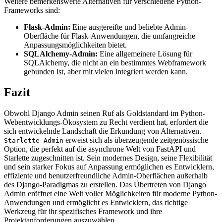
Weitere bemerkenswerte Alternativen für verschiedene Python-
Frameworks sind:
Flask-Admin:
Eine ausgereifte und beliebte Admin-
Oberfläche für Flask-Anwendungen, die umfangreiche
Anpassungsmöglichkeiten bietet.
SQLAlchemy-Admin:
Eine allgemeinere Lösung für
SQLAlchemy, die nicht an ein bestimmtes Webframework
gebunden ist, aber mit vielen integriert werden kann.
Fazit
Obwohl Django Admin seinen Ruf als Goldstandard im Python-
Webentwicklungs-Ökosystem zu Recht verdient hat, erfordert die
sich entwickelnde Landschaft die Erkundung von Alternativen.
erweist sich als überzeugende zeitgenössische
Starlette-Admin
Option, die perfekt auf die asynchrone Welt von FastAPI und
Starlette zugeschnitten ist. Sein modernes Design, seine Flexibilität
und sein starker Fokus auf Anpassung ermöglichen es Entwicklern,
effiziente und benutzerfreundliche Admin-Oberflächen außerhalb
des Django-Paradigmas zu erstellen. Das Übertreten von Django
Admin eröffnet eine Welt voller Möglichkeiten für moderne Python-
Anwendungen und ermöglicht es Entwicklern, das richtige
Werkzeug für ihr spezifisches Framework und ihre
Projektanforderungen auszuwählen.