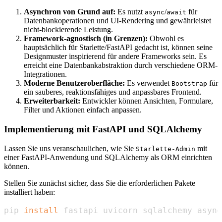
Asynchron von Grund auf:
Es nutzt
/
für
async
await
Datenbankoperationen und UI-Rendering und gewährleistet
nicht-blockierende Leistung.
Framework-agnostisch (in Grenzen):
Obwohl es
hauptsächlich für Starlette/FastAPI gedacht ist, können seine
Designmuster inspirierend für andere Frameworks sein. Es
erreicht eine Datenbankabstraktion durch verschiedene ORM-
Integrationen.
Moderne Benutzeroberfläche:
Es verwendet
für
Bootstrap
ein sauberes, reaktionsfähiges und anpassbares Frontend.
Erweiterbarkeit:
Entwickler können Ansichten, Formulare,
Filter und Aktionen einfach anpassen.
Implementierung mit FastAPI und SQLAlchemy
Lassen Sie uns veranschaulichen, wie Sie
mit
Starlette-Admin
einer FastAPI-Anwendung und SQLAlchemy als ORM einrichten
können.
Stellen Sie zunächst sicher, dass Sie die erforderlichen Pakete
installiert haben:
pip 
install
 fastapi uvicorn sqlalchemy async