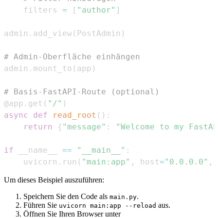
    filters 
=
[
"author"
]
admin
.
add_view
(
PostAdmin
)
# Admin-Oberfläche einhängen
admin
.
mount_to
(
app
)
# Basis-FastAPI-Route (optional)
@app
.
get
(
"/"
)
async
def
read_root
(
)
:
return
{
"message"
:
"Welcome to my FastAP
if
 __name__ 
==
"__main__"
:
    uvicorn
.
run
(
"main:app"
,
 host
=
"0.0.0.0"
,
 
Um dieses Beispiel auszuführen:
Speichern Sie den Code als
.
main.py
Führen Sie
aus.
uvicorn main:app --reload
Öffnen Sie Ihren Browser unter