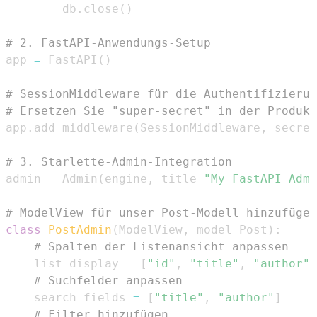
        db
.
close
(
)
# 2. FastAPI-Anwendungs-Setup
app 
=
 FastAPI
(
)
# SessionMiddleware für die Authentifizierun
# Ersetzen Sie "super-secret" in der Produkt
app
.
add_middleware
(
SessionMiddleware
,
 secret
# 3. Starlette-Admin-Integration
admin 
=
 Admin
(
engine
,
 title
=
"My FastAPI Admi
# ModelView für unser Post-Modell hinzufügen
class
PostAdmin
(
ModelView
,
 model
=
Post
)
:
# Spalten der Listenansicht anpassen
    list_display 
=
[
"id"
,
"title"
,
"author"
]
# Suchfelder anpassen
    search_fields 
=
[
"title"
,
"author"
]
# Filter hinzufügen