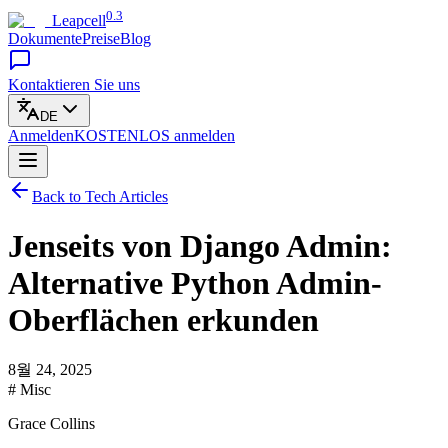
0.3
Leapcell
Dokumente
Preise
Blog
Kontaktieren Sie uns
DE
Anmelden
KOSTENLOS
anmelden
Back to Tech Articles
Jenseits von Django Admin:
Alternative Python Admin-
Oberflächen erkunden
8월 24, 2025
# Misc
Grace Collins