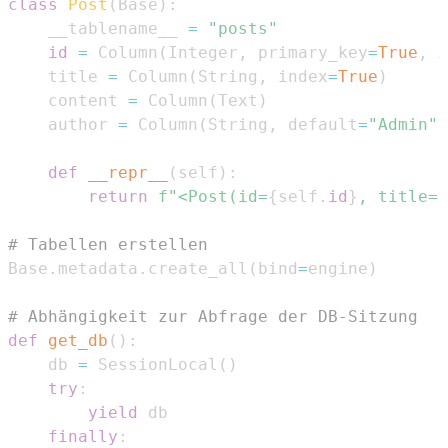
class
Post
(
Base
)
:
    __tablename__ 
=
"posts"
id
=
 Column
(
Integer
,
 primary_key
=
True
,
 i
    title 
=
 Column
(
String
,
 index
=
True
)
    content 
=
 Column
(
Text
)
    author 
=
 Column
(
String
,
 default
=
"Admin"
)
def
__repr__
(
self
)
:
return
f"<Post(id=
{
self
.
id
}
, title='
# Tabellen erstellen
Base
.
metadata
.
create_all
(
bind
=
engine
)
# Abhängigkeit zur Abfrage der DB-Sitzung
def
get_db
(
)
:
    db 
=
 SessionLocal
(
)
try
:
yield
finally
: