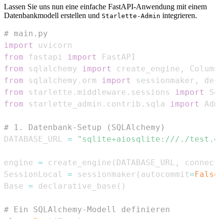
Lassen Sie uns nun eine einfache FastAPI-Anwendung mit einem
Datenbankmodell erstellen und
integrieren.
Starlette-Admin
# main.py
import
from
 fastapi 
import
from
 sqlalchemy 
import
 create_engine
,
 Column
from
 sqlalchemy
.
orm 
import
 sessionmaker
,
from
 starlette
.
middleware
.
sessions 
import
from
 starlette_admin
.
contrib
.
sqla 
import
 Adm
# 1. Datenbank-Setup (SQLAlchemy)
DATABASE_URL 
=
"sqlite+aiosqlite:///./test.d
engine 
=
 create_engine
(
DATABASE_URL
,
 connect
SessionLocal 
=
 sessionmaker
(
autocommit
=
False
Base 
=
 declarative_base
(
)
# Ein SQLAlchemy-Modell definieren