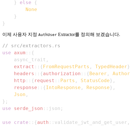
}
else
{
None
}
}
이제 사용자 지정
Extractor를 정의해 보겠습니다.
AuthUser
// src/extractors.rs
use
axum
::
{
    async_trait
,
extract
::
{
FromRequestParts
,
TypedHeader
}
headers
::
{
authorization
::
{
Bearer
,
Author
http
::
{
request
::
Parts
,
StatusCode
}
,
response
::
{
IntoResponse
,
Response
}
,
Json
,
}
;
use
serde_json
::
json
;
use
crate
::
{
auth
::
validate_jwt_and_get_user
,