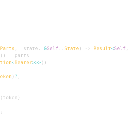
Parts
,
 _state
:
&
Self
::
State
)
->
Result
<
Self
,
)
)
=
tion
<
Bearer
>>
>
(
)
oken
)
?
;
(
token
)
;