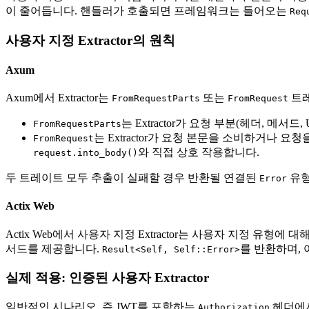
이 줄어듭니다. 핸들러가 호출되면 프레임워크는 들어오는
Req
사용자 지정 Extractor의 원칙
Axum
Axum에서 Extractor는
또는
트레
FromRequestParts
FromRequest
는 Extractor가 요청 부분(헤더, 
FromRequestParts
는 Extractor가 요청 본문을 소비하거나 
FromRequest
와 직접 상호 작용합니다.
request.into_body()
두 트레이트 모두 추출이 실패할 경우 반환될 연결된
유
Error
Actix Web
Actix Web에서 사용자 지정 Extractor는 사용자 지정 유형에 대
서드를 제공합니다.
를 반환하며,
Result<Self, Self::Error>
실제 적용: 인증된 사용자 Extractor
일반적인 시나리오, 즉 JWT를 포함하는
헤더에서
Authorization