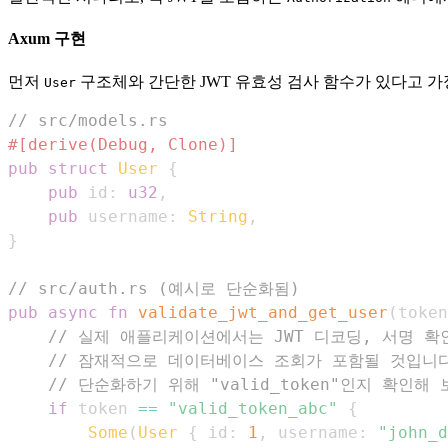
Axum 구현
먼저
구조체와 간단한 JWT 유효성 검사 함수가 있다고 가
User
// src/models.rs
#[derive(Debug, Clone)]
pub
struct
User
{
pub
 id
:
u32
,
pub
 username
:
String
,
}
// src/auth.rs (예시로 단순화됨)
pub
async
fn
validate_jwt_and_get_user
(
token
// 실제 애플리케이션에서는 JWT 디코딩, 서명 확
// 잠재적으로 데이터베이스 조회가 포함될 것입니
// 단순화하기 위해 "valid_token"인지 확인해
if
 token 
==
"valid_token_abc"
{
Some
(
User
{
 id
:
1
,
 username
:
"john_d