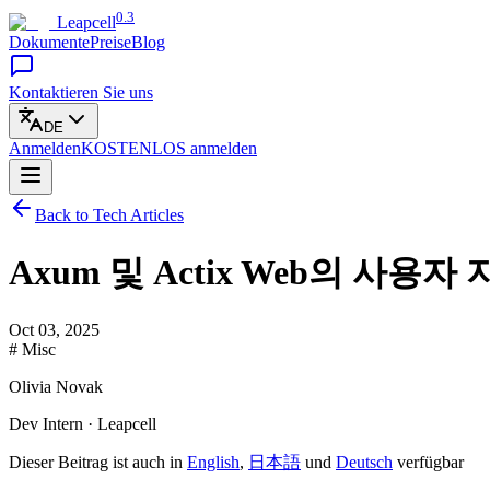
0.3
Leapcell
Dokumente
Preise
Blog
Kontaktieren Sie uns
DE
Anmelden
KOSTENLOS
anmelden
Back to Tech Articles
Axum 및 Actix Web의 사용자
Oct 03, 2025
# Misc
Olivia Novak
Dev Intern · Leapcell
Dieser Beitrag ist auch in
English
,
日本語
und
Deutsch
verfügbar