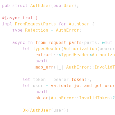
pub
struct
AuthUser
(
pub
User
)
;
#[async_trait]
impl
FromRequestParts
for
AuthUser
{
type
Rejection
=
AuthError
;
async
fn
from_request_parts
(
parts
:
&
mut
let
TypedHeader
(
Authorization
(
bearer
.
extract
::
<
TypedHeader
<
Authoriza
.
await
.
map_err
(
|
_
|
AuthError
::
InvalidT
let
 token 
=
 bearer
.
token
(
)
;
let
 user 
=
validate_jwt_and_get_user
.
await
.
ok_or
(
AuthError
::
InvalidToken
)
?
Ok
(
AuthUser
(
user
)
)