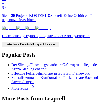
=
$0
Stelle
20
Projekte
KOSTENLOS
bereit. Keine Gebühren für
ungenutzte Maschinen.
Hoste beliebige Python-, Go-, Rust- oder Node.js-Projekte.
Kostenlose Bereitstellung auf Leapcell!
Popular Posts
Der Slicing-Täuschungsmanöver: Go's zugrundeliegende
Array-Bindung entlarvt
Effektive Fehlerbehandlung in Go’s Gin Framework
Zentralisierung der Konfiguration für skalierbare Backend-
Anwendungen
More Posts
More Posts from Leapcell