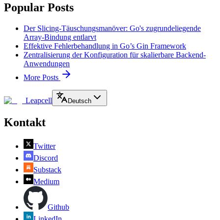
Popular Posts
Der Slicing-Täuschungsmanöver: Go's zugrundeliegende
Array-Bindung entlarvt
Effektive Fehlerbehandlung in Go’s Gin Framework
Zentralisierung der Konfiguration für skalierbare Backend-
Anwendungen
More Posts
Leapcell
Deutsch
Kontakt
Twitter
Discord
Substack
Medium
Github
LinkedIn