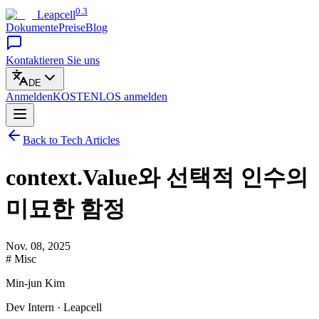
0.3
Leapcell
Dokumente
Preise
Blog
Kontaktieren Sie uns
DE
Anmelden
KOSTENLOS
anmelden
Back to Tech Articles
context.Value와 선택적 인수의
미묘한 함정
Nov. 08, 2025
# Misc
Min-jun Kim
Dev Intern · Leapcell