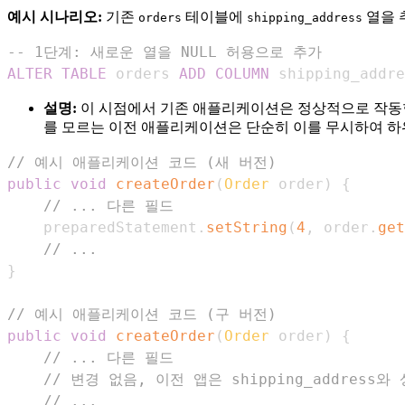
예시 시나리오:
기존
테이블에
열을 
orders
shipping_address
-- 1단계: 새로운 열을 NULL 허용으로 추가
ALTER
TABLE
 orders 
ADD
COLUMN
 shipping_addre
설명:
이 시점에서 기존 애플리케이션은 정상적으로 작동합
를 모르는 이전 애플리케이션은 단순히 이를 무시하여 하
// 예시 애플리케이션 코드 (새 버전)
public
void
createOrder
(
Order
 order
)
{
// ... 다른 필드
    preparedStatement
.
setString
(
4
,
 order
.
get
// ...
}
// 예시 애플리케이션 코드 (구 버전)
public
void
createOrder
(
Order
 order
)
{
// ... 다른 필드
// 변경 없음, 이전 앱은 shipping_address
// ...