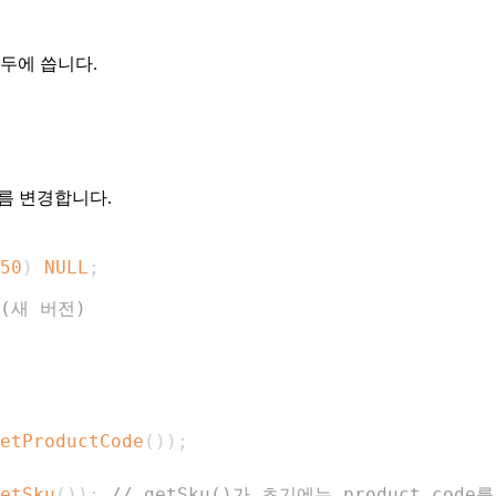
모두에 씁니다.
름 변경합니다.
50
)
NULL
;
(새 버전)
etProductCode
(
)
)
;
etSku
(
)
)
;
// getSku()가 초기에는 product_cod