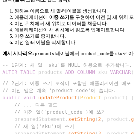
원하는 이름으로 새 열/테이블을 생성합니다.
애플리케이션에
이중 쓰기
를 구현하여 이전 및 새 위치 
이전 위치에서 새 위치로 데이터를 채웁니다.
애플리케이션이 새 위치에서 읽도록 업데이트합니다.
이중 쓰기를 중지합니다.
이전 열/테이블을 삭제합니다.
예시 시나리오:
테이블에서
를
로 이
products
product_code
sku
-- 1단계: 새 열 'sku'를 NULL 허용으로 추가합니다.
ALTER
TABLE
 products 
ADD
COLUMN
 sku 
VARCHAR
(
// 2단계: 이중 쓰기 로직이 포함된 애플리케이션 배포 
// 이전 앱은 계속 'product_code'에 씁니다.
public
void
updateProduct
(
Product
 product
)
{
// ... 다른 필드
// 이전 열('product_code')에 쓰기
    preparedStatement
.
setString
(
2
,
 product
.
g
// 새 열('sku')에 쓰기
    preparedStatement
.
setString
(
3
,
 product
.
g