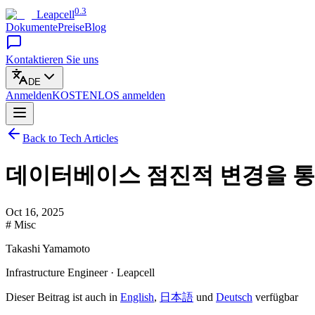
0.3
Leapcell
Dokumente
Preise
Blog
Kontaktieren Sie uns
DE
Anmelden
KOSTENLOS
anmelden
Back to Tech Articles
데이터베이스 점진적 변경을 통
Oct 16, 2025
# Misc
Takashi Yamamoto
Infrastructure Engineer · Leapcell
Dieser Beitrag ist auch in
English
,
日本語
und
Deutsch
verfügbar