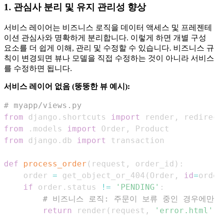
1. 관심사 분리 및 유지 관리성 향상
서비스 레이어는 비즈니스 로직을 데이터 액세스 및 프레젠테
이션 관심사와 명확하게 분리합니다. 이렇게 하면 개별 구성
요소를 더 쉽게 이해, 관리 및 수정할 수 있습니다. 비즈니스 규
칙이 변경되면 뷰나 모델을 직접 수정하는 것이 아니라 서비스
를 수정하면 됩니다.
서비스 레이어 없음 (뚱뚱한 뷰 예시):
# myapp/views.py
from
 django
.
shortcuts 
import
 render
,
 redirec
from
.
models 
import
 Order
,
from
 django
.
db 
import
def
process_order
(
request
,
 order_id
)
:
    order 
=
 get_object_or_404
(
Order
,
id
=
orde
if
 order
.
status 
!=
'PENDING'
:
# 비즈니스 로직: 주문이 보류 중인 경우에만
return
 render
(
request
,
'error.html'
,