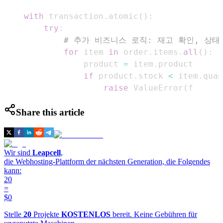
with
 transaction
.
atomic
(
)
:
try
:
# 추가 비즈니스 로직: 재고 확인, 상태
for
 item 
in
 order
.
items
.
all
(
)
:
                product 
=
 item
.
if
 product
.
stock 
<
 item
.
quan
raise
 ValueError
(
f
Share this article
Wir sind
Leapcell
,
die Webhosting-Plattform der nächsten Generation, die Folgendes
kann:
20
=
$0
Stelle
20
Projekte
KOSTENLOS
bereit. Keine Gebühren für