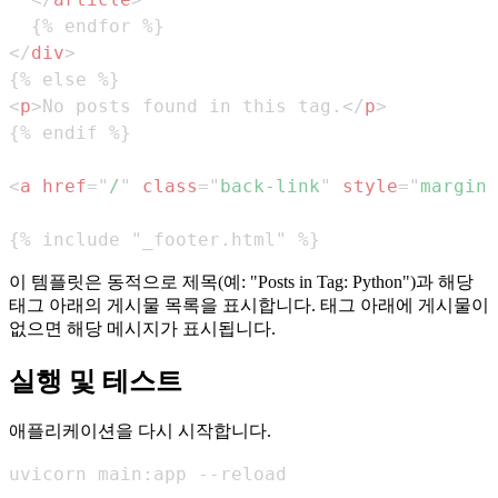
</
div
>
<
p
>
No posts found in this tag.
</
p
>
<
a
href
=
"
/
"
class
=
"
back-link
"
style
=
"
margin-
{% include "_footer.html" %}
이 템플릿은 동적으로 제목(예: "Posts in Tag: Python")과 해당
태그 아래의 게시물 목록을 표시합니다. 태그 아래에 게시물이
없으면 해당 메시지가 표시됩니다.
실행 및 테스트
애플리케이션을 다시 시작합니다.
uvicorn main:app --reload