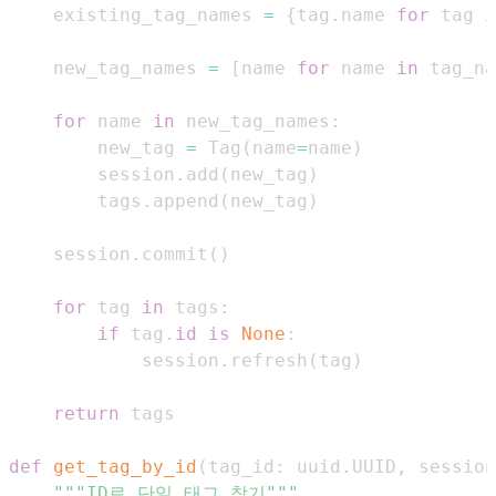
    existing_tag_names 
=
{
tag
.
name 
for
 tag 
i
    new_tag_names 
=
[
name 
for
 name 
in
 tag_na
for
 name 
in
 new_tag_names
:
        new_tag 
=
 Tag
(
name
=
name
)
        session
.
add
(
new_tag
)
        tags
.
append
(
new_tag
)
    session
.
commit
(
)
for
 tag 
in
 tags
:
if
 tag
.
id
is
None
:
            session
.
refresh
(
tag
)
return
def
get_tag_by_id
(
tag_id
:
 uuid
.
UUID
,
 session
"""ID로 단일 태그 찾기"""