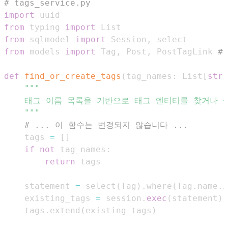
# tags_service.py
import
from
 typing 
import
from
 sqlmodel 
import
 Session
,
from
 models 
import
 Tag
,
 Post
,
 PostTagLink 
#
def
find_or_create_tags
(
tag_names
:
 List
[
str
]
    """
# ... 이 함수는 변경되지 않습니다 ...
    tags 
=
[
]
if
not
 tag_names
:
return
    statement 
=
 select
(
Tag
)
.
where
(
Tag
.
name
.
i
    existing_tags 
=
 session
.
exec
(
statement
)
.
    tags
.
extend
(
existing_tags
)