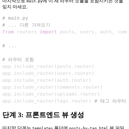
마지막으로
에 이 새 라우터 모듈을 포함시키는 것을
main.py
잊지 마세요.
# main.py
# ... 다른 가져오기
from
 routers 
import
 posts
,
 users
,
 auth
,
 comm
# ...
# 라우터 포함
app
.
include_router
(
posts
.
router
)
app
.
include_router
(
users
.
router
)
app
.
include_router
(
auth
.
router
)
app
.
include_router
(
comments
.
router
)
app
.
include_router
(
uploads
.
router
)
app
.
include_router
(
tags
.
router
)
# 태그 라우터
단계 3: 프론트엔드 뷰 생성
마지막 단계는
폴더에
뷰 파일
templates
posts-by-tag.html