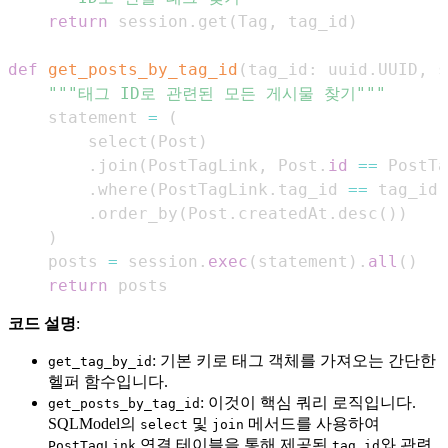
return
 session
.
get
(
Tag
,
 tag_id
)
def
get_posts_by_tag_id
(
tag_id
:
 uuid
.
UUID
,
 s
"""태그 ID로 관련된 모든 게시물 찾기"""
    statement 
=
(
        select
(
Post
)
.
join
(
PostTagLink
,
 Post
.
id
==
 PostTa
.
where
(
PostTagLink
.
tag_id 
==
 tag_id
)
.
order_by
(
Post
.
createdAt
.
desc
(
)
)
)
    posts 
=
 session
.
exec
(
statement
)
.
all
(
)
return
 posts
코드 설명
:
: 기본 키로 태그 객체를 가져오는 간단한
get_tag_by_id
헬퍼 함수입니다.
: 이것이 핵심 쿼리 로직입니다.
get_posts_by_tag_id
SQLModel의
및
메서드를 사용하여
select
join
연결 테이블을 통해 제공된
와 관련
PostTagLink
tag_id