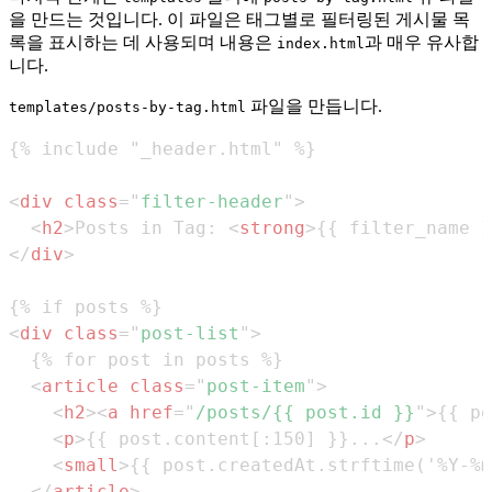
을 만드는 것입니다. 이 파일은 태그별로 필터링된 게시물 목
록을 표시하는 데 사용되며 내용은
과 매우 유사합
index.html
니다.
파일을 만듭니다.
templates/posts-by-tag.html
<
div
class
=
"
filter-header
"
>
<
h2
>
Posts in Tag: 
<
strong
>
{{ filter_name }
</
div
>
<
div
class
=
"
post-list
"
>
<
article
class
=
"
post-item
"
>
<
h2
>
<
a
href
=
"
/posts/{{ post.id }}
"
>
{{ po
<
p
>
{{ post.content[:150] }}...
</
p
>
<
small
>
{{ post.createdAt.strftime('%Y-%m
</
article
>