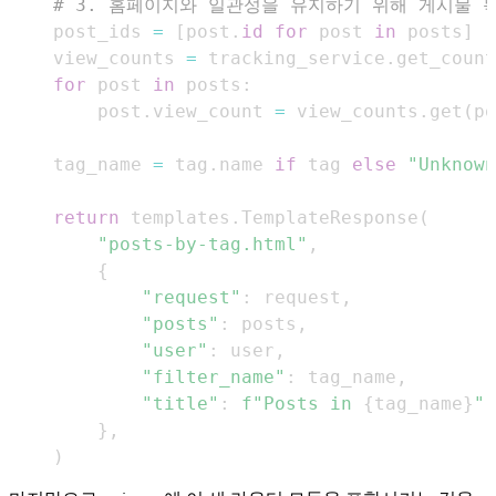
# 3. 홈페이지와 일관성을 유지하기 위해 게시물 
    post_ids 
=
[
post
.
id
for
 post 
in
 posts
]
    view_counts 
=
 tracking_service
.
get_count
for
 post 
in
 posts
:
        post
.
view_count 
=
 view_counts
.
get
(
po
    tag_name 
=
 tag
.
name 
if
 tag 
else
"Unknown
return
 templates
.
TemplateResponse
(
"posts-by-tag.html"
,
{
"request"
:
 request
,
"posts"
:
 posts
,
"user"
:
 user
,
"filter_name"
:
 tag_name
,
"title"
:
f"Posts in 
{
tag_name
}
"
,
}
,
)