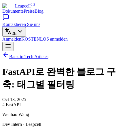
0.3
Leapcell
Dokumente
Preise
Blog
Kontaktieren Sie uns
DE
Anmelden
KOSTENLOS
anmelden
Back to Tech Articles
FastAPI로 완벽한 블로그 구
축: 태그별 필터링
Oct 13, 2025
# FastAPI
Wenhao Wang
Dev Intern · Leapcell