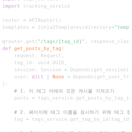
import
router 
=
 APIRouter
(
)
templates 
=
 Jinja2Templates
(
directory
=
"templ
@router
.
get
(
"/tags/{tag_id}"
,
 response_class
def
get_posts_by_tag
(
    request
:
 Request
,
    tag_id
:
 uuid
.
UUID
,
    session
:
 Session 
=
 Depends
(
get_session
)
,
    user
:
dict
|
None
=
 Depends
(
get_user_fro
)
:
# 1. 이 태그 아래의 모든 게시물 가져오기
    posts 
=
 tags_service
.
get_posts_by_tag_id
# 2. 페이지에 태그 이름을 표시하기 위해 태그 
    tag 
=
 tags_service
.
get_tag_by_id
(
tag_id
,