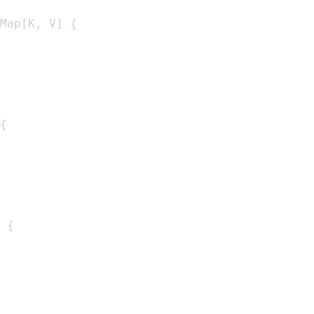
Map
[
K
,
 V
]
{
{
{