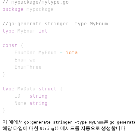
// mypackage/mytype.go
package
//go:generate stringer -type MyEnum
type
 MyEnum 
int
const
(
	EnumOne MyEnum 
=
iota
)
type
 MyData 
struct
{
    ID   
string
    Name 
string
}
이 예에서
은
go:generate stringer -type MyEnum
go generat
해당 타입에 대한
메서드를 자동으로 생성합니다.
String()