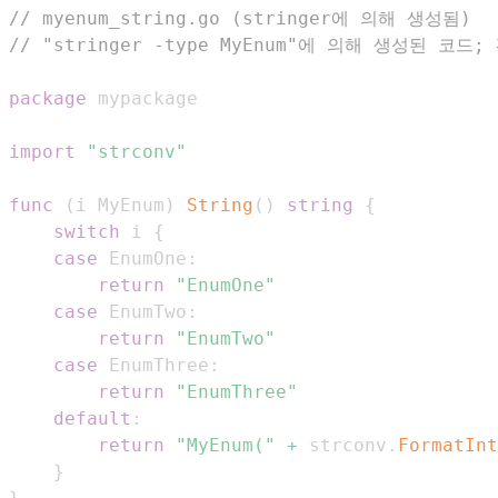
// myenum_string.go (stringer에 의해 생성됨)
// "stringer -type MyEnum"에 의해 생성된 코
package
import
"strconv"
func
(
i MyEnum
)
String
(
)
string
{
switch
 i 
{
case
 EnumOne
:
return
"EnumOne"
case
 EnumTwo
:
return
"EnumTwo"
case
 EnumThree
:
return
"EnumThree"
default
:
return
"MyEnum("
+
 strconv
.
FormatInt
}