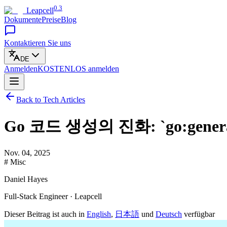
0.3
Leapcell
Dokumente
Preise
Blog
Kontaktieren Sie uns
DE
Anmelden
KOSTENLOS
anmelden
Back to Tech Articles
Go 코드 생성의 진화: `go:gen
Nov. 04, 2025
# Misc
Daniel Hayes
Full-Stack Engineer · Leapcell
Dieser Beitrag ist auch in
English
,
日本語
und
Deutsch
verfügbar