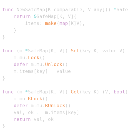
func
 NewSafeMap
[
K comparable
,
 V any
]
(
)
*
Safe
return
&
SafeMap
[
K
,
 V
]
{
		items
:
make
(
map
[
K
]
V
)
,
}
}
func
(
m 
*
SafeMap
[
K
,
 V
]
)
Set
(
key K
,
 value V
)
	m
.
mu
.
Lock
(
)
defer
 m
.
mu
.
Unlock
(
)
	m
.
items
[
key
]
=
}
func
(
m 
*
SafeMap
[
K
,
 V
]
)
Get
(
key K
)
(
V
,
bool
)
	m
.
mu
.
RLock
(
)
defer
 m
.
mu
.
RUnlock
(
)
	val
,
 ok 
:=
 m
.
items
[
key
]
return
 val
,
}