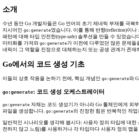
소개
수년 동안 Go 개발자들은 Go 언어의 초기 제네릭 부재를 극
지시어인
였습니다. 이를 통해 반향(reflection)이나
go:generate
패턴에 대해 타입 안전한(type-safe) 솔루션을 만들 수 있었
미터화를 가져와
가 이전에 다루었던 많은 문제들을
go:generate
네릭이 그 역할을 진정으로 대체하는지 또는 공생 관계가 존재
Go에서의 코드 생성 기초
이들의 상호 작용을 논하기 전에, 핵심 개념인
와 
go:generate
: 코드 생성 오케스트레이터
go:generate
자체는 코드 생성기가 아니라 Go 툴체인에게 외부
go:generate
파일을 생성합니다.
의 진정한 힘은 반복적인 작업
go:generate
일반적인 시나리오를 생각해 봅시다: 사용자 정의 타입에 대한 스레드 안전
전하지 않고 느림)를 사용하거나 각 타입마다 사용자 정의 맵을