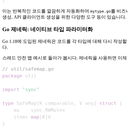
}
이는 반복적인 코드를 깔끔하게 자동화하여
를 비즈
mytype.go
생성, API 클라이언트 생성을 위한 다양한 도구 등이 있습니다.
Go 제네릭: 네이티브 타입 파라미터화
Go 1.18에 도입된 제네릭은 코드를 각 타입에 대해 다시 작
다.
스레드 안전 맵 예시로 돌아가 봅시다. 제네릭을 사용하면 이제
// util/safemap.go
package
import
"sync"
type
 SafeMap
[
K comparable
,
 V any
]
struct
{
	mu    sync
.
	items 
map
[
K
]
}