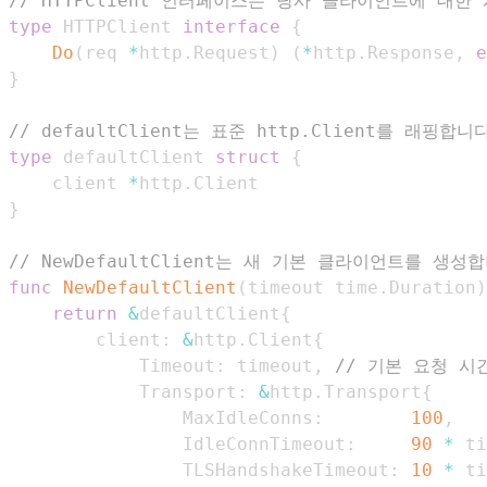
// HTTPClient 인터페이스는 당사 클라이언트에 대한
type
 HTTPClient 
interface
{
Do
(
req 
*
http
.
Request
)
(
*
http
.
Response
,
e
}
// defaultClient는 표준 http.Client를 래핑합니
type
 defaultClient 
struct
{
	client 
*
http
.
}
// NewDefaultClient는 새 기본 클라이언트를 생성
func
NewDefaultClient
(
timeout time
.
Duration
)
return
&
defaultClient
{
		client
:
&
http
.
Client
{
			Timeout
:
 timeout
,
// 기본 요청 시
			Transport
:
&
http
.
Transport
{
				MaxIdleConns
:
100
,
				IdleConnTimeout
:
90
*
 ti
				TLSHandshakeTimeout
:
10
*
 ti