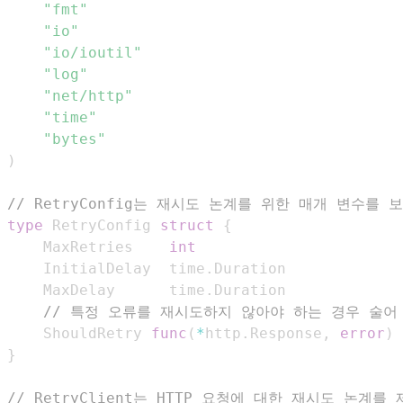
"fmt"
"io"
"io/ioutil"
"log"
"net/http"
"time"
"bytes"
)
// RetryConfig는 재시도 논계를 위한 매개 변수를 
type
 RetryConfig 
struct
{
	MaxRetries    
int
	InitialDelay  time
.
	MaxDelay      time
.
// 특정 오류를 재시도하지 않아야 하는 경우 술어
	ShouldRetry 
func
(
*
http
.
Response
,
error
)
}
// RetryClient는 HTTP 요청에 대한 재시도 논계를