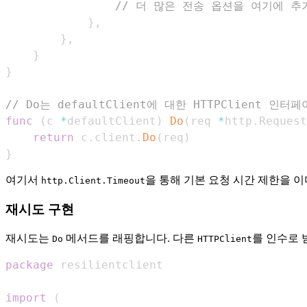
// 더 많은 전송 옵션을 여기에 추
}
,
}
,
}
}
// Do는 defaultClient에 대한 HTTPClient 인
func
(
c 
*
defaultClient
)
Do
(
req 
*
http
.
Request
return
 c
.
client
.
Do
(
req
)
}
여기서
을 통해 기본 요청 시간 제한을 
http.Client.Timeout
재시도 구현
재시도는
메서드를 래핑합니다. 다른
를 인수로
Do
HTTPClient
package
import
(