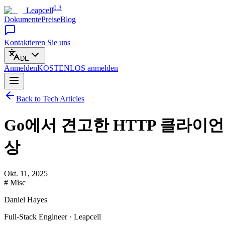
0.3
Leapcell
Dokumente
Preise
Blog
Kontaktieren Sie uns
DE
Anmelden
KOSTENLOS
anmelden
Back to Tech Articles
Go에서 견고한 HTTP 클라이언
상
Okt. 11, 2025
# Misc
Daniel Hayes
Full-Stack Engineer · Leapcell