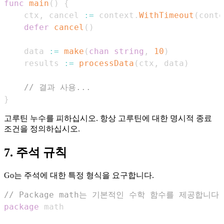
func
main
(
)
{
    ctx
,
 cancel 
:=
 context
.
WithTimeout
(
conte
defer
cancel
(
)
    data 
:=
make
(
chan
string
,
10
)
    results 
:=
processData
(
ctx
,
 data
)
// 결과 사용...
}
고루틴 누수를 피하십시오. 항상 고루틴에 대한 명시적 종료
조건을 정의하십시오.
7. 주석 규칙
Go는 주석에 대한 특정 형식을 요구합니다.
// Package math는 기본적인 수학 함수를 제공합니다.
package