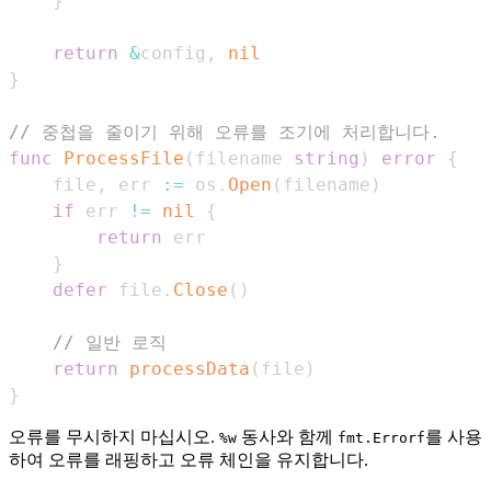
}
return
&
config
,
nil
}
// 중첩을 줄이기 위해 오류를 조기에 처리합니다.
func
ProcessFile
(
filename 
string
)
error
{
    file
,
 err 
:=
 os
.
Open
(
filename
)
if
 err 
!=
nil
{
return
}
defer
 file
.
Close
(
)
// 일반 로직
return
processData
(
file
)
}
오류를 무시하지 마십시오.
동사와 함께
를 사용
%w
fmt.Errorf
하여 오류를 래핑하고 오류 체인을 유지합니다.