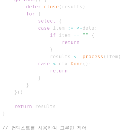
defer
close
(
results
)
for
{
select
{
case
 item 
:=
<-
data
:
if
 item 
==
""
{
return
}
                results 
<-
process
(
item
)
case
<-
ctx
.
Done
(
)
:
return
}
}
}
(
)
return
}
// 컨텍스트를 사용하여 고루틴 제어