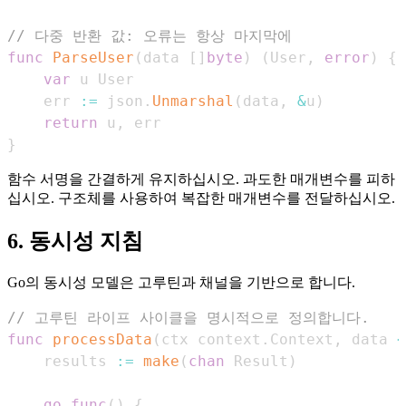
// 다중 반환 값: 오류는 항상 마지막에
func
ParseUser
(
data 
[
]
byte
)
(
User
,
error
)
{
var
    err 
:=
 json
.
Unmarshal
(
data
,
&
u
)
return
 u
,
}
함수 서명을 간결하게 유지하십시오. 과도한 매개변수를 피하
십시오. 구조체를 사용하여 복잡한 매개변수를 전달하십시오.
6. 동시성 지침
Go의 동시성 모델은 고루틴과 채널을 기반으로 합니다.
// 고루틴 라이프 사이클을 명시적으로 정의합니다.
func
processData
(
ctx context
.
Context
,
 data 
<
    results 
:=
make
(
chan
 Result
)
go
func
(
)
{