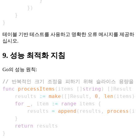
}
}
)
}
}
테이블 기반 테스트를 사용하고 명확한 오류 메시지를 제공하
십시오.
9. 성능 최적화 지침
Go의 성능 원칙:
// 반복적인 크기 조정을 피하기 위해 슬라이스 용량을
func
processItems
(
items 
[
]
string
)
[
]
Result 
{
    results 
:=
make
(
[
]
Result
,
0
,
len
(
items
)
)
for
_
,
 item 
:=
range
 items 
{
        results 
=
append
(
results
,
process
(
it
}
return
}