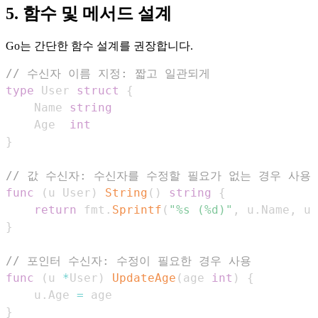
5. 함수 및 메서드 설계
Go는 간단한 함수 설계를 권장합니다.
// 수신자 이름 지정: 짧고 일관되게
type
 User 
struct
{
    Name 
string
    Age  
int
}
// 값 수신자: 수신자를 수정할 필요가 없는 경우 사용
func
(
u User
)
String
(
)
string
{
return
 fmt
.
Sprintf
(
"%s (%d)"
,
 u
.
Name
,
 u
.
}
// 포인터 수신자: 수정이 필요한 경우 사용
func
(
u 
*
User
)
UpdateAge
(
age 
int
)
{
    u
.
Age 
=
}