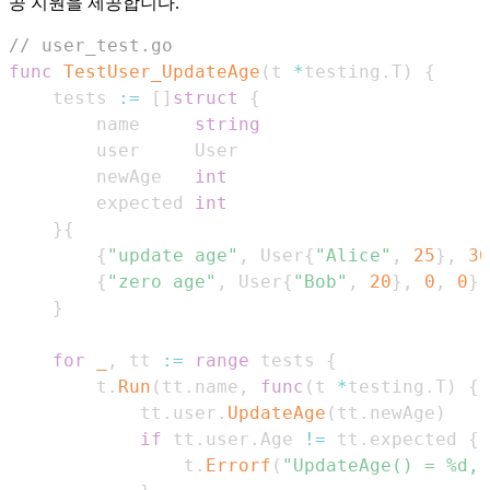
공 지원을 제공합니다.
// user_test.go
func
TestUser_UpdateAge
(
t 
*
testing
.
T
)
{
    tests 
:=
[
]
struct
{
        name     
string
        newAge   
int
        expected 
int
}
{
{
"update age"
,
 User
{
"Alice"
,
25
}
,
30
{
"zero age"
,
 User
{
"Bob"
,
20
}
,
0
,
0
}
,
}
for
_
,
 tt 
:=
range
 tests 
{
        t
.
Run
(
tt
.
name
,
func
(
t 
*
testing
.
T
)
{
            tt
.
user
.
UpdateAge
(
tt
.
newAge
)
if
 tt
.
user
.
Age 
!=
 tt
.
expected 
{
                t
.
Errorf
(
"UpdateAge() = %d, 