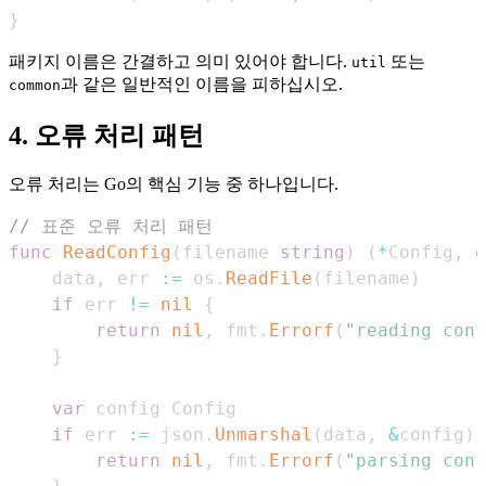
}
패키지 이름은 간결하고 의미 있어야 합니다.
또는
util
과 같은 일반적인 이름을 피하십시오.
common
4. 오류 처리 패턴
오류 처리는 Go의 핵심 기능 중 하나입니다.
// 표준 오류 처리 패턴
func
ReadConfig
(
filename 
string
)
(
*
Config
,
e
    data
,
 err 
:=
 os
.
ReadFile
(
filename
)
if
 err 
!=
nil
{
return
nil
,
 fmt
.
Errorf
(
"reading conf
}
var
if
 err 
:=
 json
.
Unmarshal
(
data
,
&
config
)
;
return
nil
,
 fmt
.
Errorf
(
"parsing conf