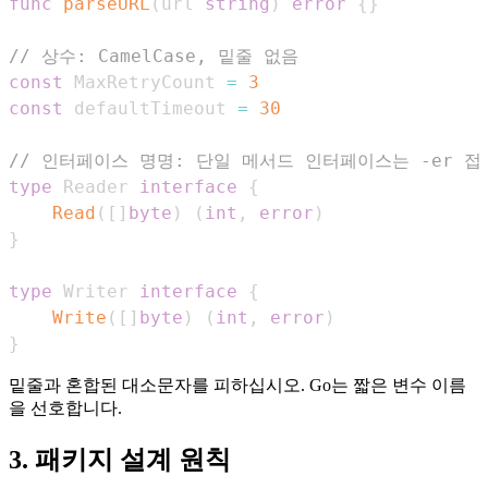
func
parseURL
(
url 
string
)
error
{
}
// 상수: CamelCase, 밑줄 없음
const
 MaxRetryCount 
=
3
const
 defaultTimeout 
=
30
// 인터페이스 명명: 단일 메서드 인터페이스는 -er 접
type
 Reader 
interface
{
Read
(
[
]
byte
)
(
int
,
error
)
}
type
 Writer 
interface
{
Write
(
[
]
byte
)
(
int
,
error
)
}
밑줄과 혼합된 대소문자를 피하십시오. Go는 짧은 변수 이름
을 선호합니다.
3. 패키지 설계 원칙