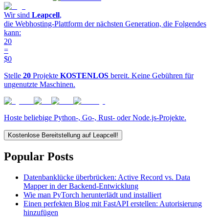
Wir sind
Leapcell
,
die Webhosting-Plattform der nächsten Generation, die Folgendes
kann:
20
=
$0
Stelle
20
Projekte
KOSTENLOS
bereit. Keine Gebühren für
ungenutzte Maschinen.
Hoste beliebige Python-, Go-, Rust- oder Node.js-Projekte.
Kostenlose Bereitstellung auf Leapcell!
Popular Posts
Datenbanklücke überbrücken: Active Record vs. Data
Mapper in der Backend-Entwicklung
Wie man PyTorch herunterlädt und installiert
Einen perfekten Blog mit FastAPI erstellen: Autorisierung
hinzufügen