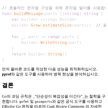
// 효율적인 문자열 구성을 위해 문자열 빌더를 사용합니
func
buildMessage
(
parts 
[
]
string
)
string
{
var
 builder strings
.
    builder
.
Grow
(
estimateSize
(
parts
)
)
// 
for
_
,
 part 
:=
range
 parts 
{
        builder
.
WriteString
(
part
)
}
return
 builder
.
String
(
)
}
먼저 올바른 코드를 작성한 다음 성능을 최적화하십시오.
pprof
와 같은 도구를 사용하여 병목 현상을 분석하십시오.
결론
Go의 코딩 규칙은 _“단순성이 복잡성을 이긴다”_는 철학을 구
현합니다.
및
와 같은 공식 도구를 사용하고
gofmt
goimports
Effective Go
원칙을 따르며
Code Review Comments
의 자세한