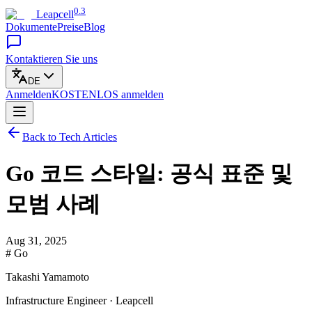
0.3
Leapcell
Dokumente
Preise
Blog
Kontaktieren Sie uns
DE
Anmelden
KOSTENLOS
anmelden
Back to Tech Articles
Go 코드 스타일: 공식 표준 및
모범 사례
Aug 31, 2025
# Go
Takashi Yamamoto
Infrastructure Engineer · Leapcell