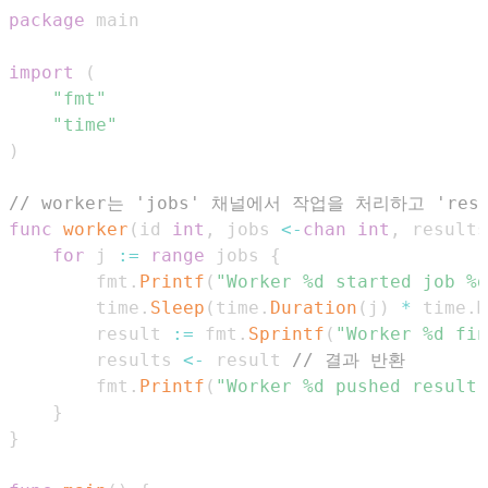
package
import
(
"fmt"
"time"
)
// worker는 'jobs' 채널에서 작업을 처리하고 'res
func
worker
(
id 
int
,
 jobs 
<-
chan
int
,
 results
for
 j 
:=
range
 jobs 
{
		fmt
.
Printf
(
"Worker %d started job %d
		time
.
Sleep
(
time
.
Duration
(
j
)
*
 time
.
M
		result 
:=
 fmt
.
Sprintf
(
"Worker %d fin
		results 
<-
 result 
// 결과 반환
		fmt
.
Printf
(
"Worker %d pushed result 
}
}