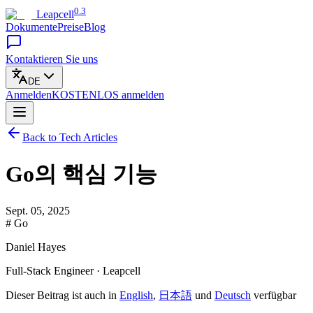
0.3
Leapcell
Dokumente
Preise
Blog
Kontaktieren Sie uns
DE
Anmelden
KOSTENLOS
anmelden
Back to Tech Articles
Go의 핵심 기능
Sept. 05, 2025
# Go
Daniel Hayes
Full-Stack Engineer · Leapcell
Dieser Beitrag ist auch in
English
,
日本語
und
Deutsch
verfügbar