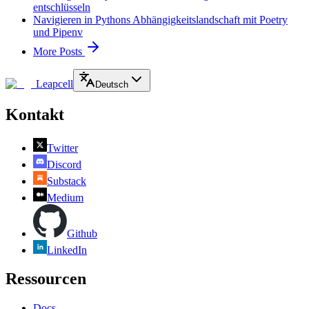
entschlüsseln
Navigieren in Pythons Abhängigkeitslandschaft mit Poetry
und Pipenv
More Posts
Leapcell
Deutsch
Kontakt
Twitter
Discord
Substack
Medium
Github
LinkedIn
Ressourcen
Docs