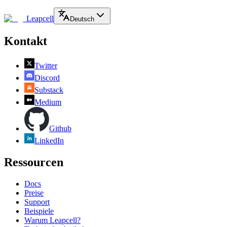
Leapcell
Deutsch
Kontakt
Twitter
Discord
Substack
Medium
Github
LinkedIn
Ressourcen
Docs
Preise
Support
Beispiele
Warum Leapcell?