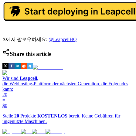
X에서 팔로우하세요:
@LeapcellHQ
Share this article
Wir sind
Leapcell
,
die Webhosting-Plattform der nächsten Generation, die Folgendes
kann:
20
=
$0
Stelle
20
Projekte
KOSTENLOS
bereit. Keine Gebühren für
ungenutzte Maschinen.