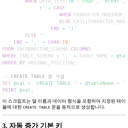
WHEN
 DATA_TYPE 
IN
(
'char'
,
'nchar'
,
'('
+
CASE
WHEN
 CHARACTER_MAXIMUM_L
ELSE
 CAST
(
CHARACTER_MAXI
END
+
')'
ELSE
''
END
+
','
+
CHAR
(
10
)
FROM
 INFORMATION_SCHEMA
.
COLUMNS
WHERE
 TABLE_SCHEMA 
+
'.'
+
 TABLE_NAME 
=
@tab
ORDER
BY
 ORDINAL_POSITION
;
-- CREATE TABLE 문 구성
SET
@sql
=
'CREATE TABLE '
+
@tableName
+
' 
PRINT
@sql
;
이 스크립트는 열 이름과 데이터 형식을 포함하여 지정된 테이
블에 대한
문을 동적으로 생성합니다.
CREATE TABLE
3. 자동 증가 기본 키