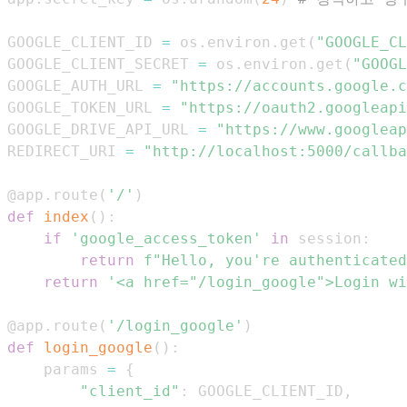
GOOGLE_CLIENT_ID 
=
 os
.
environ
.
get
(
"GOOGLE_CL
GOOGLE_CLIENT_SECRET 
=
 os
.
environ
.
get
(
"GOOGL
GOOGLE_AUTH_URL 
=
"https://accounts.google.
GOOGLE_TOKEN_URL 
=
"https://oauth2.googleapi
GOOGLE_DRIVE_API_URL 
=
"https://www.googleap
REDIRECT_URI 
=
"http://localhost:5000/callba
@app
.
route
(
'/'
)
def
index
(
)
:
if
'google_access_token'
in
 session
:
return
f"Hello, you're authenticated
return
'<a href="/login_google">Login wi
@app
.
route
(
'/login_google'
)
def
login_google
(
)
:
    params 
=
{
"client_id"
:
 GOOGLE_CLIENT_ID
,