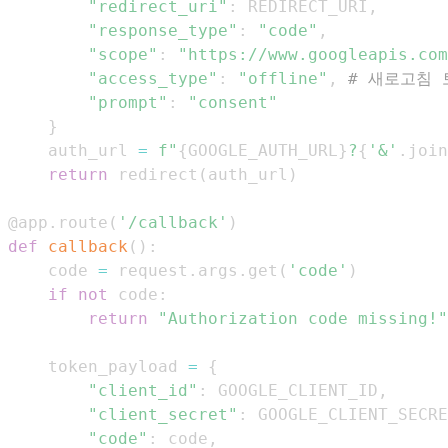
"redirect_uri"
:
 REDIRECT_URI
,
"response_type"
:
"code"
,
"scope"
:
"https://www.googleapis.com
"access_type"
:
"offline"
,
# 새로고침 
"prompt"
:
"consent"
}
    auth_url 
=
f"
{
GOOGLE_AUTH_URL
}
?
{
'&'
.
join
return
 redirect
(
auth_url
)
@app
.
route
(
'/callback'
)
def
callback
(
)
:
    code 
=
 request
.
args
.
get
(
'code'
)
if
not
 code
:
return
"Authorization code missing!"
    token_payload 
=
{
"client_id"
:
 GOOGLE_CLIENT_ID
,
"client_secret"
:
 GOOGLE_CLIENT_SECRE
"code"
:
 code
,