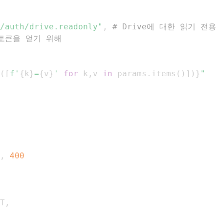
/auth/drive.readonly"
,
# Drive에 대한 읽기 전
토큰을 얻기 위해
(
[
f'
{
k
}
=
{
v
}
'
for
 k
,
v 
in
 params
.
items
(
)
]
)
}
"
,
400
T
,