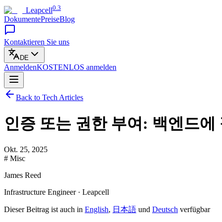
0.3
Leapcell
Dokumente
Preise
Blog
Kontaktieren Sie uns
DE
Anmelden
KOSTENLOS
anmelden
Back to Tech Articles
인증 또는 권한 부여: 백엔드에
Okt. 25, 2025
# Misc
James Reed
Infrastructure Engineer · Leapcell
Dieser Beitrag ist auch in
English
,
日本語
und
Deutsch
verfügbar