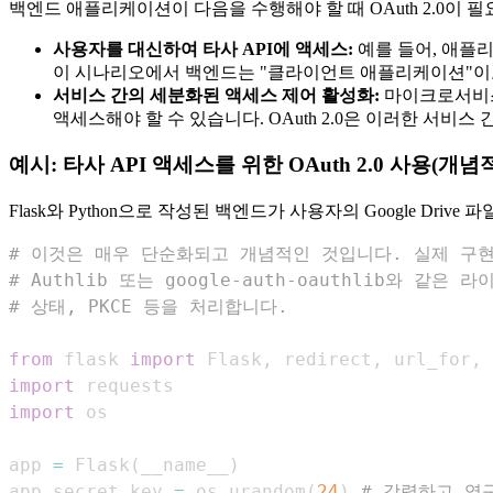
백엔드 애플리케이션이 다음을 수행해야 할 때 OAuth 2.0이 
사용자를 대신하여 타사 API에 액세스:
예를 들어, 애플리
이 시나리오에서 백엔드는 "클라이언트 애플리케이션"이고 Face
서비스 간의 세분화된 액세스 제어 활성화:
마이크로서비스
액세스해야 할 수 있습니다. OAuth 2.0은 이러한 서비스
예시: 타사 API 액세스를 위한 OAuth 2.0 사용(개념
Flask와 Python으로 작성된 백엔드가 사용자의 Google Dr
# 이것은 매우 단순화되고 개념적인 것입니다. 실제 구
# Authlib 또는 google-auth-oauthlib와 같은
# 상태, PKCE 등을 처리합니다.
from
 flask 
import
 Flask
,
 redirect
,
 url_for
,
 
import
import
app 
=
 Flask
(
__name__
)
app
.
secret_key 
=
 os
.
urandom
(
24
)
# 강력하고 영