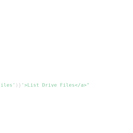
files'
)
}
'>List Drive Files</a>"