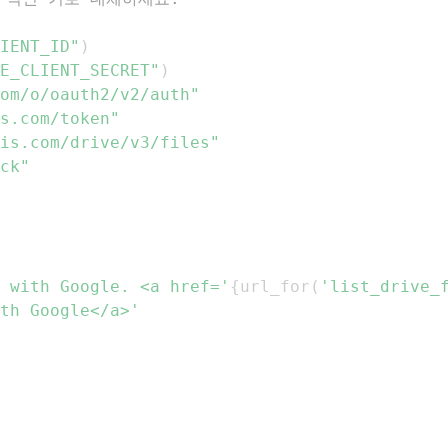
IENT_ID"
)
E_CLIENT_SECRET"
)
com/o/oauth2/v2/auth"
s.com/token"
is.com/drive/v3/files"
ck"
 with Google. <a href='
{
url_for
(
'list_drive_
th Google</a>'