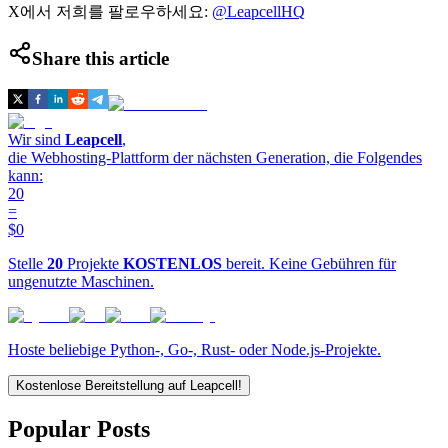
X에서 저희를 팔로우하세요:
@LeapcellHQ
Share this article
Wir sind
Leapcell
,
die Webhosting-Plattform der nächsten Generation, die Folgendes
kann:
20
=
$0
Stelle
20
Projekte
KOSTENLOS
bereit. Keine Gebühren für
ungenutzte Maschinen.
Hoste beliebige Python-, Go-, Rust- oder Node.js-Projekte.
Kostenlose Bereitstellung auf Leapcell!
Popular Posts