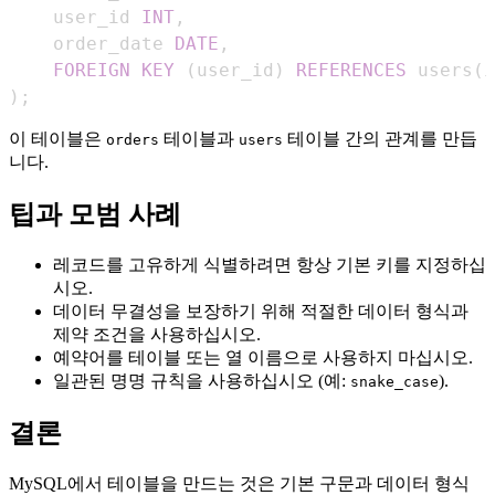
    user_id 
INT
,
    order_date 
DATE
,
FOREIGN
KEY
(
user_id
)
REFERENCES
 users
(
i
)
;
이 테이블은
테이블과
테이블 간의 관계를 만듭
orders
users
니다.
팁과 모범 사례
레코드를 고유하게 식별하려면 항상 기본 키를 지정하십
시오.
데이터 무결성을 보장하기 위해 적절한 데이터 형식과
제약 조건을 사용하십시오.
예약어를 테이블 또는 열 이름으로 사용하지 마십시오.
일관된 명명 규칙을 사용하십시오 (예:
).
snake_case
결론
MySQL에서 테이블을 만드는 것은 기본 구문과 데이터 형식