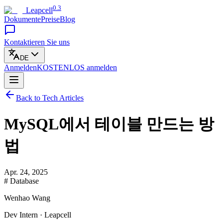
0.3
Leapcell
Dokumente
Preise
Blog
Kontaktieren Sie uns
DE
Anmelden
KOSTENLOS
anmelden
Back to Tech Articles
MySQL에서 테이블 만드는 방
법
Apr. 24, 2025
# Database
Wenhao Wang
Dev Intern · Leapcell