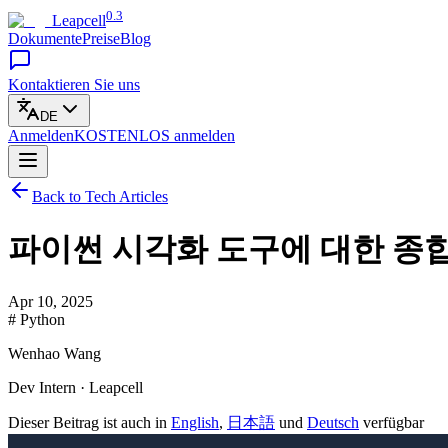
0.3
Leapcell
Dokumente
Preise
Blog
Kontaktieren Sie uns
DE
Anmelden
KOSTENLOS
anmelden
Back to Tech Articles
파이썬 시각화 도구에 대한 종합
Apr 10, 2025
# Python
Wenhao Wang
Dev Intern · Leapcell
Dieser Beitrag ist auch in
English
,
日本語
und
Deutsch
verfügbar