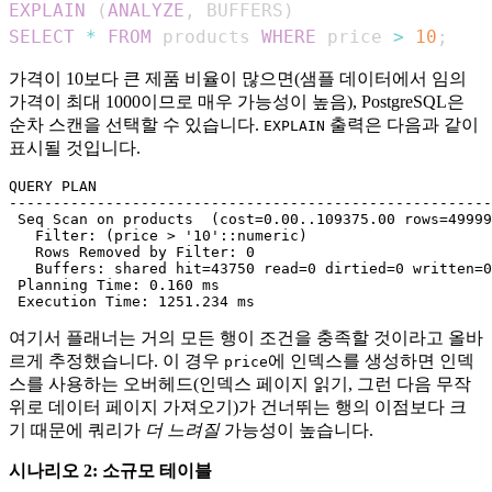
EXPLAIN
(
ANALYZE
,
 BUFFERS
)
SELECT
*
FROM
 products 
WHERE
 price 
>
10
;
가격이 10보다 큰 제품 비율이 많으면(샘플 데이터에서 임의
가격이 최대 1000이므로 매우 가능성이 높음), PostgreSQL은
순차 스캔을 선택할 수 있습니다.
출력은 다음과 같이
EXPLAIN
표시될 것입니다.
QUERY PLAN

-------------------------------------------------------
 Seq Scan on products  (cost=0.00..109375.00 rows=49999
   Filter: (price > '10'::numeric)

   Rows Removed by Filter: 0

   Buffers: shared hit=43750 read=0 dirtied=0 written=0

 Planning Time: 0.160 ms

여기서 플래너는 거의 모든 행이 조건을 충족할 것이라고 올바
르게 추정했습니다. 이 경우
에 인덱스를 생성하면 인덱
price
스를 사용하는 오버헤드(인덱스 페이지 읽기, 그런 다음 무작
위로 데이터 페이지 가져오기)가 건너뛰는 행의 이점보다 크
기 때문에 쿼리가
더 느려질
가능성이 높습니다.
시나리오 2: 소규모 테이블