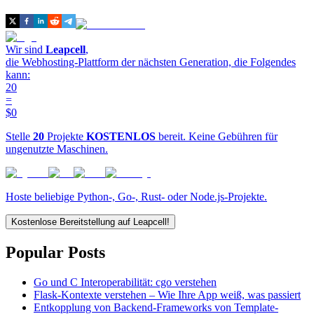
Wir sind
Leapcell
,
die Webhosting-Plattform der nächsten Generation, die Folgendes
kann:
20
=
$0
Stelle
20
Projekte
KOSTENLOS
bereit. Keine Gebühren für
ungenutzte Maschinen.
Hoste beliebige Python-, Go-, Rust- oder Node.js-Projekte.
Kostenlose Bereitstellung auf Leapcell!
Popular Posts
Go und C Interoperabilität: cgo verstehen
Flask-Kontexte verstehen – Wie Ihre App weiß, was passiert
Entkopplung von Backend-Frameworks von Template-