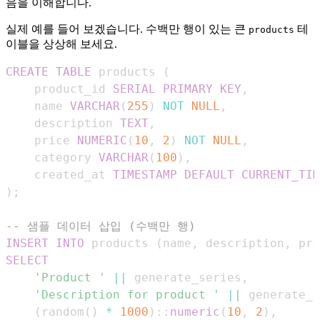
음을 이해합니다.
실제 예를 들어 보겠습니다. 수백만 행이 있는 큰
테
products
이블을 상상해 보세요.
CREATE
TABLE
 products 
(
    product_id 
SERIAL
PRIMARY
KEY
,
    name 
VARCHAR
(
255
)
NOT
NULL
,
    description 
TEXT
,
    price 
NUMERIC
(
10
,
2
)
NOT
NULL
,
    category 
VARCHAR
(
100
)
,
    created_at 
TIMESTAMP
DEFAULT
CURRENT_TIM
)
;
-- 샘플 데이터 삽입 (수백만 행)
INSERT
INTO
 products 
(
name
,
 description
,
 pri
SELECT
'Product '
||
 generate_series
,
'Description for product '
||
 generate_s
(
random
(
)
*
1000
)
::
numeric
(
10
,
2
)
,