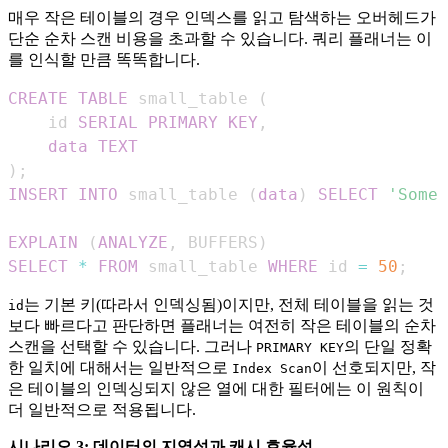
매우 작은 테이블의 경우 인덱스를 읽고 탐색하는 오버헤드가
단순 순차 스캔 비용을 초과할 수 있습니다. 쿼리 플래너는 이
를 인식할 만큼 똑똑합니다.
CREATE
TABLE
 small_table 
(
    id 
SERIAL
PRIMARY
KEY
,
data
TEXT
)
;
INSERT
INTO
 small_table 
(
data
)
SELECT
'Some 
EXPLAIN
(
ANALYZE
,
 BUFFERS
)
SELECT
*
FROM
 small_table 
WHERE
 id 
=
50
;
는 기본 키(따라서 인덱싱됨)이지만, 전체 테이블을 읽는 것
id
보다 빠르다고 판단하면 플래너는 여전히 작은 테이블의 순차
스캔을 선택할 수 있습니다. 그러나
의 단일 정확
PRIMARY KEY
한 일치에 대해서는 일반적으로
이 선호되지만, 작
Index Scan
은 테이블의 인덱싱되지 않은 열에 대한 필터에는 이 원칙이
더 일반적으로 적용됩니다.
시나리오 3: 데이터의 지역성과 캐시 효율성