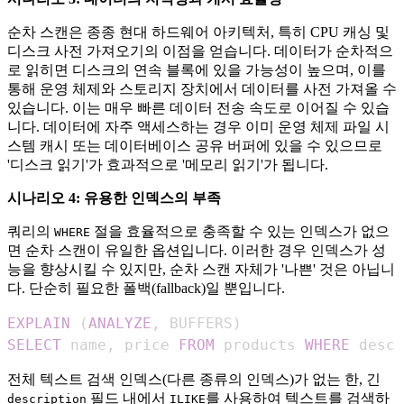
순차 스캔은 종종 현대 하드웨어 아키텍처, 특히 CPU 캐싱 및
디스크 사전 가져오기의 이점을 얻습니다. 데이터가 순차적으
로 읽히면 디스크의 연속 블록에 있을 가능성이 높으며, 이를
통해 운영 체제와 스토리지 장치에서 데이터를 사전 가져올 수
있습니다. 이는 매우 빠른 데이터 전송 속도로 이어질 수 있습
니다. 데이터에 자주 액세스하는 경우 이미 운영 체제 파일 시
스템 캐시 또는 데이터베이스 공유 버퍼에 있을 수 있으므로
'디스크 읽기'가 효과적으로 '메모리 읽기'가 됩니다.
시나리오 4: 유용한 인덱스의 부족
쿼리의
절을 효율적으로 충족할 수 있는 인덱스가 없으
WHERE
면 순차 스캔이 유일한 옵션입니다. 이러한 경우 인덱스가 성
능을 향상시킬 수 있지만, 순차 스캔 자체가 '나쁜' 것은 아닙니
다. 단순히 필요한 폴백(fallback)일 뿐입니다.
EXPLAIN
(
ANALYZE
,
 BUFFERS
)
SELECT
 name
,
 price 
FROM
 products 
WHERE
 descr
전체 텍스트 검색 인덱스(다른 종류의 인덱스)가 없는 한, 긴
필드 내에서
를 사용하여 텍스트를 검색하
description
ILIKE