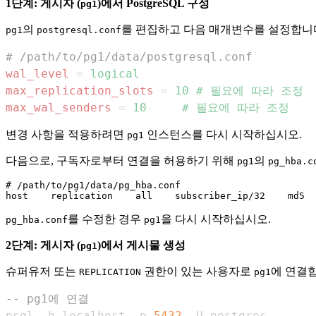
1단계: 게시자 (
)에서 PostgreSQL 구성
pg1
의
를 편집하고 다음 매개변수를 설정합니
pg1
postgresql.conf
# /path/to/pg1/data/postgresql.conf
wal_level
=
logical
max_replication_slots
=
10 # 필요에 따라 조정
max_wal_senders
=
10     # 필요에 따라 조정
변경 사항을 적용하려면
인스턴스를 다시 시작하십시오.
pg1
다음으로, 구독자로부터 연결을 허용하기 위해
의
pg1
pg_hba.c
# /path/to/pg1/data/pg_hba.conf

를 수정한 경우
을 다시 시작하십시오.
pg_hba.conf
pg1
2단계: 게시자 (
)에서 게시물 생성
pg1
슈퍼유저 또는
권한이 있는 사용자로
에 연결
REPLICATION
pg1
-- pg1에 연결
psql 
-
h localhost 
-
p 
5432
-