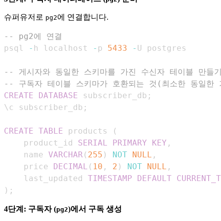
슈퍼유저로
에 연결합니다.
pg2
-- pg2에 연결
psql 
-
h localhost 
-
p 
5433
-
-- 게시자와 동일한 스키마를 가진 수신자 테이블 만들
-- 구독자 테이블 스키마가 호환되는 것(최소한 동일한 
CREATE
DATABASE
 subscriber_db
;
\c subscriber_db
;
CREATE
TABLE
 products 
(
    product_id 
SERIAL
PRIMARY
KEY
,
    name 
VARCHAR
(
255
)
NOT
NULL
,
    price 
DECIMAL
(
10
,
2
)
NOT
NULL
,
    last_updated 
TIMESTAMP
DEFAULT
CURRENT_T
)
;
4단계: 구독자 (
)에서 구독 생성
pg2