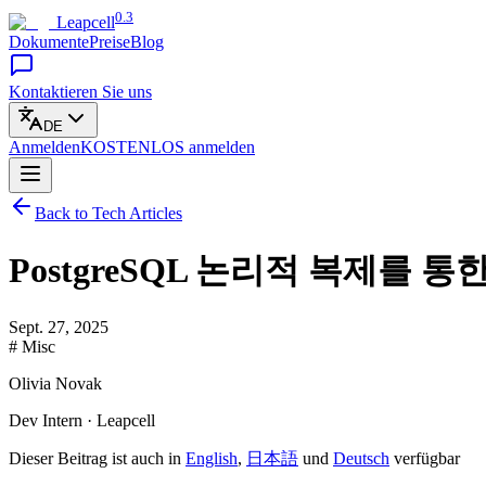
0.3
Leapcell
Dokumente
Preise
Blog
Kontaktieren Sie uns
DE
Anmelden
KOSTENLOS
anmelden
Back to Tech Articles
PostgreSQL 논리적 복제를
Sept. 27, 2025
# Misc
Olivia Novak
Dev Intern · Leapcell
Dieser Beitrag ist auch in
English
,
日本語
und
Deutsch
verfügbar