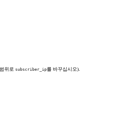
는 범위로
를 바꾸십시오).
subscriber_ip