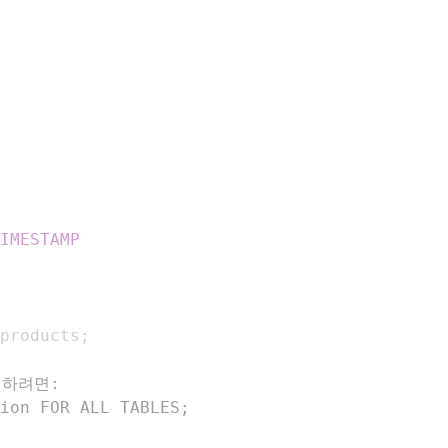
IMESTAMP
products
;
제하려면:
ion FOR ALL TABLES;