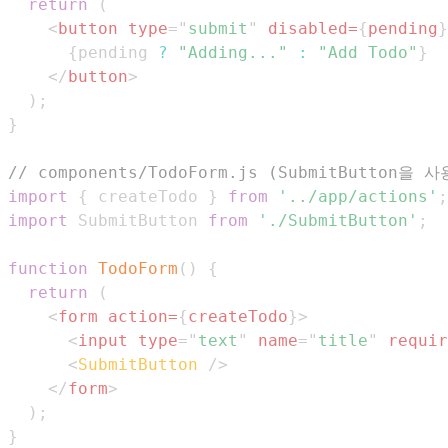
return
(
<
button
type
=
"
submit
"
disabled
=
{
pending
}
{
pending 
?
"Adding..."
:
"Add Todo"
}
</
button
>
)
;
}
// components/TodoForm.js (SubmitButton
import
{
 createTodo 
}
from
'../app/actions'
;
import
SubmitButton
from
'./SubmitButton'
;
function
TodoForm
(
)
{
return
(
<
form
action
=
{
createTodo
}
>
<
input
type
=
"
text
"
name
=
"
title
"
requir
<
SubmitButton
/>
</
form
>
)
;
}