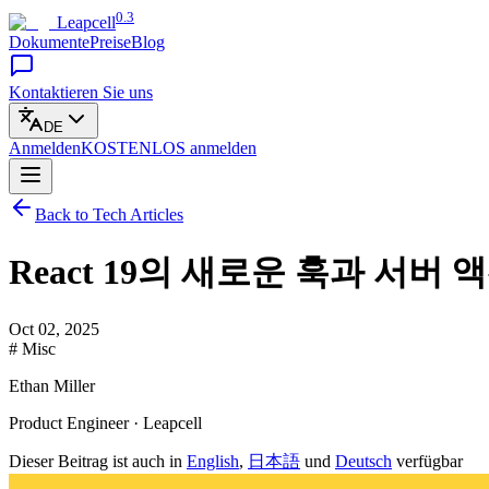
0.3
Leapcell
Dokumente
Preise
Blog
Kontaktieren Sie uns
DE
Anmelden
KOSTENLOS
anmelden
Back to Tech Articles
React 19의 새로운 훅과 서버
Oct 02, 2025
# Misc
Ethan Miller
Product Engineer · Leapcell
Dieser Beitrag ist auch in
English
,
日本語
und
Deutsch
verfügbar