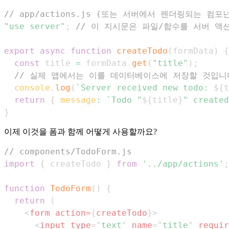
// app/actions.js (또는 서버에서 렌더링되는 컴
"use server"
;
// 이 지시문은 파일/함수를 서버 액
export
async
function
createTodo
(
formData
)
{
const
 title 
=
 formData
.
get
(
"title"
)
;
// 실제 앱에서는 이를 데이터베이스에 저장할 것입니
console
.
log
(
`
Server received new todo: 
${
t
return
{
message
:
`
Todo "
${
title
}
" created
}
이제 이것을 폼과 함께 어떻게 사용할까요?
// components/TodoForm.js
import
{
 createTodo 
}
from
'../app/actions'
;
function
TodoForm
(
)
{
return
(
<
form
action
=
{
createTodo
}
>
<
input
type
=
"
text
"
name
=
"
title
"
requir