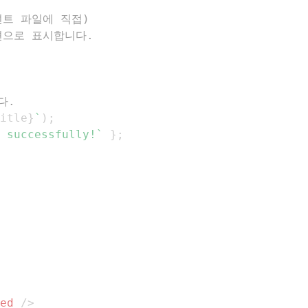
포넌트 파일에 직접)
션으로 표시합니다.
다.
itle
}
`
)
;
 successfully!
`
}
;
ed
/>