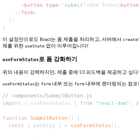
<
button
type
=
"
submit
"
>
Add Todo
</
button
</
form
>
)
;
}
이 설정만으로도 React는 폼 제출을 처리하고, 서버에서
create
체를 위한
없이 이루어집니다!
useState
로 폼 강화하기
useFormStatus
위의 내용이 강력하지만, 제출 중에 UI 피드백을 제공하고 싶다
는
내부 또는
내부에 렌더링되는 컴포
useFormStatus
form
form
// components/SubmitButton.js
import
{
 useFormStatus 
}
from
"react-dom"
;
function
SubmitButton
(
)
{
const
{
 pending 
}
=
useFormStatus
(
)
;