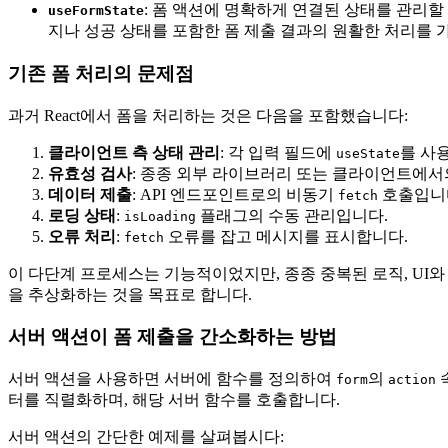
: 폼 액션에 명확하게 연결된 상태를 관리할 
useFormState
지나 성공 상태를 포함한 폼 제출 결과의 원활한 처리를 
기존 폼 처리의 문제점
과거 React에서 폼을 처리하는 것은 다음을 포함했습니다:
클라이언트 측 상태 관리
: 각 입력 필드에
를 사
useState
유효성 검사
: 종종 외부 라이브러리 또는 클라이언트에서
데이터 제출
: API 엔드포인트로의 비동기
호출입니
fetch
로딩 상태
:
플래그의 수동 관리입니다.
isLoading
오류 처리
:
오류를 잡고 메시지를 표시합니다.
fetch
이 다단계 프로세스는 기능적이었지만, 종종 중복된 로직, UI와
을 추상화하는 것을 목표로 합니다.
서버 액션이 폼 제출을 간소화하는 방법
서버 액션을 사용하면 서버에 함수를 정의하여
의
form
action
터를 직렬화하며, 해당 서버 함수를 호출합니다.
서버 액션의 간단한 예제를 살펴봅시다: