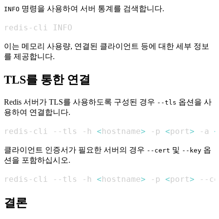
명령을 사용하여 서버 통계를 검색합니다.
INFO
redis-cli INFO
이는 메모리 사용량, 연결된 클라이언트 등에 대한 세부 정보
를 제공합니다.
TLS를 통한 연결
Redis 서버가 TLS를 사용하도록 구성된 경우
옵션을 사
--tls
용하여 연결합니다.
redis-cli --tls -h 
<
hostname
>
 -p 
<
port
>
 -a 
<
클라이언트 인증서가 필요한 서버의 경우
및
옵
--cert
--key
션을 포함하십시오.
redis-cli --tls -h 
<
hostname
>
 -p 
<
port
>
 --ce
결론