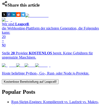
Share this article
Wir sind
Leapcell
,
die Webhosting-Plattform der nächsten Generation, die Folgendes
kann:
20
=
$0
Stelle
20
Projekte
KOSTENLOS
bereit. Keine Gebühren für
ungenutzte Maschinen.
Hoste beliebige Python-, Go-, Rust- oder Node.js-Projekte.
Kostenlose Bereitstellung auf Leapcell!
Popular Posts
Rust-Skript-Engines: Kompilierzeit vs. Laufzeit vs. Makro-