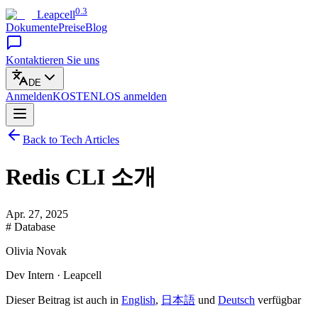
0.3
Leapcell
Dokumente
Preise
Blog
Kontaktieren Sie uns
DE
Anmelden
KOSTENLOS
anmelden
Back to Tech Articles
Redis CLI 소개
Apr. 27, 2025
# Database
Olivia Novak
Dev Intern · Leapcell
Dieser Beitrag ist auch in
English
,
日本語
und
Deutsch
verfügbar