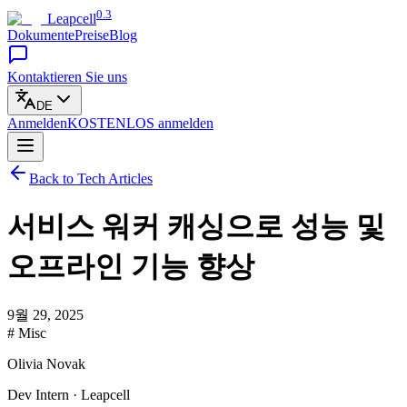
0.3
Leapcell
Dokumente
Preise
Blog
Kontaktieren Sie uns
DE
Anmelden
KOSTENLOS
anmelden
Back to Tech Articles
서비스 워커 캐싱으로 성능 및
오프라인 기능 향상
9월 29, 2025
# Misc
Olivia Novak
Dev Intern · Leapcell