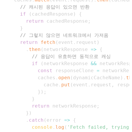
// 캐시된 응답이 있으면 반환
if
(
cachedResponse
)
{
return
 cachedResponse
;
}
// 그렇지 않으면 네트워크에서 가져옴
return
fetch
(
event
.
request
)
.
then
(
networkResponse
=>
{
// 응답이 유효하면 동적으로 캐싱
if
(
networkResponse 
&&
 networkResp
const
 responseClone 
=
 networkRes
            caches
.
open
(
dynamicCacheName
)
.
th
              cache
.
put
(
event
.
request
,
 respo
}
)
;
}
return
 networkResponse
;
}
)
.
catch
(
error
=>
{
console
.
log
(
'Fetch failed, trying 