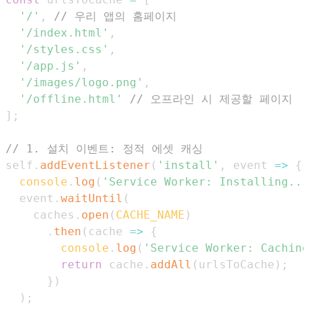
'/'
,
// 우리 앱의 홈페이지
'/index.html'
,
'/styles.css'
,
'/app.js'
,
'/images/logo.png'
,
'/offline.html'
// 오프라인 시 제공할 페이지
]
;
// 1. 설치 이벤트: 정적 에셋 캐싱
self
.
addEventListener
(
'install'
,
event
=>
{
console
.
log
(
'Service Worker: Installing...
  event
.
waitUntil
(
    caches
.
open
(
CACHE_NAME
)
.
then
(
cache
=>
{
console
.
log
(
'Service Worker: Caching
return
 cache
.
addAll
(
urlsToCache
)
;
}
)
)
;