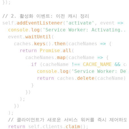
}
)
;
// 2. 활성화 이벤트: 이전 캐시 정리
self
.
addEventListener
(
'activate'
,
event
=>
{
console
.
log
(
'Service Worker: Activating...
  event
.
waitUntil
(
    caches
.
keys
(
)
.
then
(
cacheNames
=>
{
return
Promise
.
all
(
        cacheNames
.
map
(
cacheName
=>
{
if
(
cacheName 
!==
CACHE_NAME
&&
 ca
console
.
log
(
'Service Worker: Del
return
 caches
.
delete
(
cacheName
)
;
}
}
)
)
;
}
)
)
;
// 클라이언트가 새로운 서비스 워커를 즉시 제어하도
return
 self
.
clients
.
claim
(
)
;