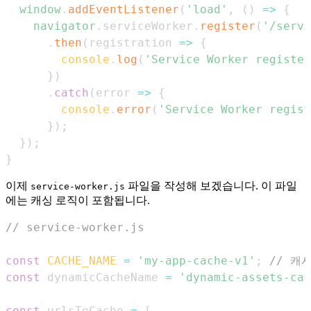
window
.
addEventListener
(
'load'
,
(
)
=>
{
navigator
.
serviceWorker
.
register
(
'/servi
.
then
(
registration
=>
{
console
.
log
(
'Service Worker register
}
)
.
catch
(
error
=>
{
console
.
error
(
'Service Worker regist
}
)
;
}
)
;
}
이제
파일을 작성해 보겠습니다. 이 파일
service-worker.js
에는 캐싱 로직이 포함됩니다.
// service-worker.js
const
CACHE_NAME
=
'my-app-cache-v1'
;
// 캐
const
 dynamicCacheName 
=
'dynamic-assets-cac
const
 urlsToCache 
=
[