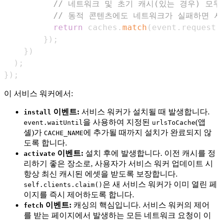
// 네트워크 및 초기 캐시(있는 경우) 모
// 동적 콘텐츠에도 네트워크가 실패하면 
return
 caches
.
match
(
event
.
request
)
}
)
;
}
)
)
;
}
)
;
이 서비스 워커에서:
이벤트:
서비스 워커가 설치될 때 발생합니다.
install
을 사용하여 지정된
(앱
event.waitUntil
urlsToCache
셸)가
에 추가될 때까지 설치가 완료되지 않
CACHE_NAME
도록 합니다.
이벤트:
설치 후에 발생합니다. 이전 캐시를 정
activate
리하기 좋은 장소로, 사용자가 서비스 워커 업데이트 시
항상 최신 캐시된 에셋을 받도록 보장합니다.
은 새 서비스 워커가 이미 열린 페
self.clients.claim()
이지를 즉시 제어하도록 합니다.
이벤트:
캐싱의 핵심입니다. 서비스 워커의 제어
fetch
를 받는 페이지에서 발생하는 모든 네트워크 요청이 이