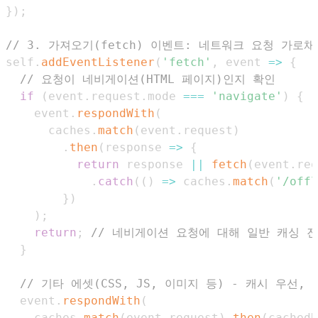
}
)
;
// 3. 가져오기(fetch) 이벤트: 네트워크 요청 가로채
self
.
addEventListener
(
'fetch'
,
event
=>
{
// 요청이 네비게이션(HTML 페이지)인지 확인
if
(
event
.
request
.
mode
===
'navigate'
)
{
    event
.
respondWith
(
      caches
.
match
(
event
.
request
)
.
then
(
response
=>
{
return
 response 
||
fetch
(
event
.
req
.
catch
(
(
)
=>
 caches
.
match
(
'/offl
}
)
)
;
return
;
// 네비게이션 요청에 대해 일반 캐싱 
}
// 기타 에셋(CSS, JS, 이미지 등) - 캐시 우선,
  event
.
respondWith
(
    caches
.
match
(
event
.
request
)
.
then
(
cachedR