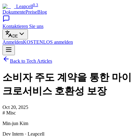
0.3
Leapcell
Dokumente
Preise
Blog
Kontaktieren Sie uns
DE
Anmelden
KOSTENLOS
anmelden
Back to Tech Articles
소비자 주도 계약을 통한 마이
크로서비스 호환성 보장
Oct 20, 2025
# Misc
Min-jun Kim
Dev Intern · Leapcell