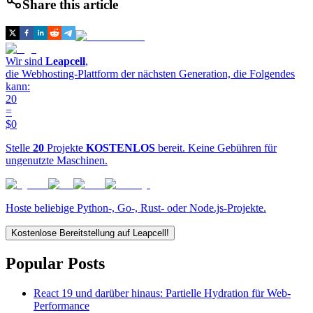
Share this article
Wir sind
Leapcell
,
die Webhosting-Plattform der nächsten Generation, die Folgendes
kann:
20
=
$0
Stelle
20
Projekte
KOSTENLOS
bereit. Keine Gebühren für
ungenutzte Maschinen.
Hoste beliebige Python-, Go-, Rust- oder Node.js-Projekte.
Kostenlose Bereitstellung auf Leapcell!
Popular Posts
React 19 und darüber hinaus: Partielle Hydration für Web-
Performance