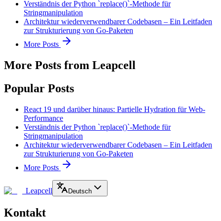
Verständnis der Python `replace()`-Methode für
Stringmanipulation
Architektur wiederverwendbarer Codebasen – Ein Leitfaden
zur Strukturierung von Go-Paketen
More Posts
More Posts from Leapcell
Popular Posts
React 19 und darüber hinaus: Partielle Hydration für Web-
Performance
Verständnis der Python `replace()`-Methode für
Stringmanipulation
Architektur wiederverwendbarer Codebasen – Ein Leitfaden
zur Strukturierung von Go-Paketen
More Posts
Leapcell
Deutsch
Kontakt