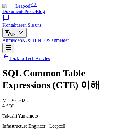
0.3
Leapcell
Dokumente
Preise
Blog
Kontaktieren Sie uns
DE
Anmelden
KOSTENLOS
anmelden
Back to Tech Articles
SQL Common Table
Expressions (CTE) 이해
Mai 20, 2025
# SQL
Takashi Yamamoto
Infrastructure Engineer · Leapcell