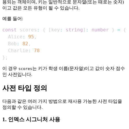
용되는 객체이며, 키는 일반적으로 문자열(또는 때로는 숫자)
이고 값은 모든 유형이 될 수 있습니다.
예를 들어:
const
 scores
:
{
[
key
:
string
]
:
number
}
=
{
Alice
:
95
,
Bob
:
82
,
Charlie
:
78
}
;
이 경우
는 키가 학생 이름(문자열)이고 값이 숫자 점수
scores
인 사전입니다.
사전 타입 정의
다음과 같은 여러 가지 방법으로 재사용 가능한 사전 타입을
정의할 수 있습니다.
1. 인덱스 시그니처 사용