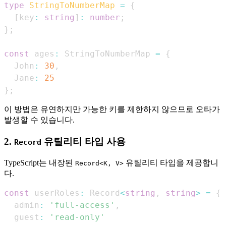
type
StringToNumberMap
=
{
[
key
:
string
]
:
number
;
}
;
const
 ages
:
StringToNumberMap
=
{
John
:
30
,
Jane
:
25
}
;
이 방법은 유연하지만 가능한 키를 제한하지 않으므로 오타가
발생할 수 있습니다.
2.
유틸리티 타입 사용
Record
TypeScript는 내장된
유틸리티 타입을 제공합니
Record<K, V>
다.
const
 userRoles
:
Record
<
string
,
string
>
=
{
  admin
:
'full-access'
,
  guest
:
'read-only'