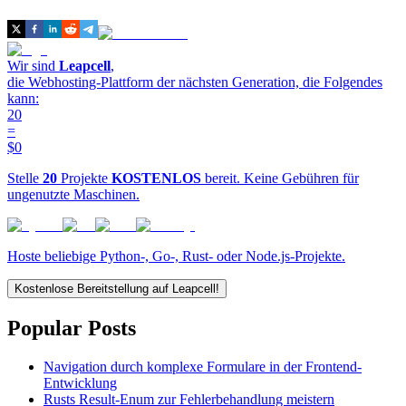
Wir sind
Leapcell
,
die Webhosting-Plattform der nächsten Generation, die Folgendes
kann:
20
=
$0
Stelle
20
Projekte
KOSTENLOS
bereit. Keine Gebühren für
ungenutzte Maschinen.
Hoste beliebige Python-, Go-, Rust- oder Node.js-Projekte.
Kostenlose Bereitstellung auf Leapcell!
Popular Posts
Navigation durch komplexe Formulare in der Frontend-
Entwicklung
Rusts Result-Enum zur Fehlerbehandlung meistern