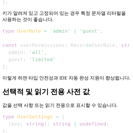
}
;
키가 알려져 있고 고정되어 있는 경우 특정 문자열 리터럴을
사용하는 것이 좋습니다.
type
UserRole
=
'admin'
|
'guest'
;
const
 userPermissions
:
Record
<
UserRole
,
stri
  admin
:
'all'
,
  guest
:
'limited'
}
;
이렇게 하면 타입 안전성과 IDE 자동 완성 지원이 향상됩니다.
선택적 및 읽기 전용 사전 값
값을 선택 사항 또는 읽기 전용으로 표시할 수 있습니다.
type
UserSettings
=
{
[
key
:
string
]
:
string
|
undefined
;
}
;