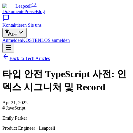
0.3
Leapcell
Dokumente
Preise
Blog
Kontaktieren Sie uns
DE
Anmelden
KOSTENLOS
anmelden
Back to Tech Articles
타입 안전 TypeScript 사전: 인
덱스 시그니처 및 Record
Apr 21, 2025
# JavaScript
Emily Parker
Product Engineer · Leapcell