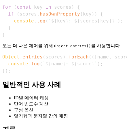
for
(
const
 key 
in
 scores
)
{
if
(
scores
.
hasOwnProperty
(
key
)
)
{
console
.
log
(
`
${
key
}
: 
${
scores
[
key
]
}
`
)
;
}
}
또는 더 나은 제어를 위해
를 사용합니다.
Object.entries()
Object
.
entries
(
scores
)
.
forEach
(
(
[
name
,
 score
console
.
log
(
`
${
name
}
: 
${
score
}
`
)
;
}
)
;
일반적인 사용 사례
ID별 데이터 캐싱
단어 빈도수 계산
구성 옵션
열거형과 문자열 간의 매핑