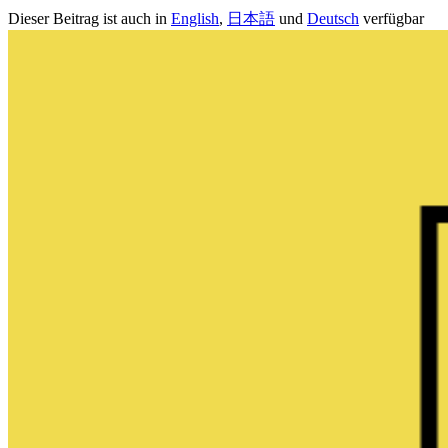
Dieser Beitrag ist auch in
English
,
日本語
und
Deutsch
verfügbar