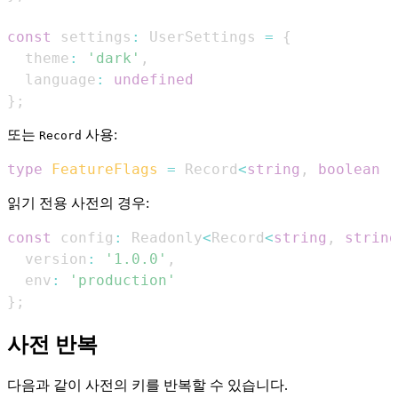
const
 settings
:
UserSettings
=
{
  theme
:
'dark'
,
  language
:
undefined
}
;
또는
사용:
Record
type
FeatureFlags
=
Record
<
string
,
boolean
|
읽기 전용 사전의 경우:
const
 config
:
Readonly
<
Record
<
string
,
string
  version
:
'1.0.0'
,
  env
:
'production'
}
;
사전 반복
다음과 같이 사전의 키를 반복할 수 있습니다.