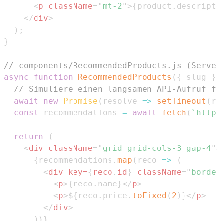
<
p
className
=
"
mt-2
"
>
{
product
.
descripti
</
div
>
)
;
}
// components/RecommendedProducts.js (Server
async
function
RecommendedProducts
(
{
 slug 
}
)
// Simuliere einen langsamen API-Aufruf fü
await
new
Promise
(
resolve
=>
setTimeout
(
re
const
 recommendations 
=
await
fetch
(
`
https
return
(
<
div
className
=
"
grid grid-cols-3 gap-4
"
>
{
recommendations
.
map
(
reco
=>
(
<
div
key
=
{
reco
.
id
}
className
=
"
border
<
p
>
{
reco
.
name
}
</
p
>
<
p
>
$
{
reco
.
price
.
toFixed
(
2
)
}
</
p
>
</
div
>
)
)
}