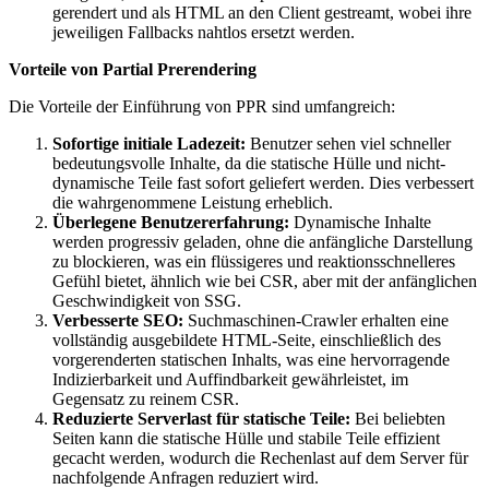
gerendert und als HTML an den Client gestreamt, wobei ihre
jeweiligen Fallbacks nahtlos ersetzt werden.
Vorteile von Partial Prerendering
Die Vorteile der Einführung von PPR sind umfangreich:
Sofortige initiale Ladezeit:
Benutzer sehen viel schneller
bedeutungsvolle Inhalte, da die statische Hülle und nicht-
dynamische Teile fast sofort geliefert werden. Dies verbessert
die wahrgenommene Leistung erheblich.
Überlegene Benutzererfahrung:
Dynamische Inhalte
werden progressiv geladen, ohne die anfängliche Darstellung
zu blockieren, was ein flüssigeres und reaktionsschnelleres
Gefühl bietet, ähnlich wie bei CSR, aber mit der anfänglichen
Geschwindigkeit von SSG.
Verbesserte SEO:
Suchmaschinen-Crawler erhalten eine
vollständig ausgebildete HTML-Seite, einschließlich des
vorgerenderten statischen Inhalts, was eine hervorragende
Indizierbarkeit und Auffindbarkeit gewährleistet, im
Gegensatz zu reinem CSR.
Reduzierte Serverlast für statische Teile:
Bei beliebten
Seiten kann die statische Hülle und stabile Teile effizient
gecacht werden, wodurch die Rechenlast auf dem Server für
nachfolgende Anfragen reduziert wird.