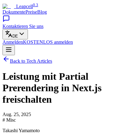
0.3
Leapcell
Dokumente
Preise
Blog
Kontaktieren Sie uns
DE
Anmelden
KOSTENLOS
anmelden
Back to Tech Articles
Leistung mit Partial
Prerendering in Next.js
freischalten
Aug. 25, 2025
# Misc
Takashi Yamamoto