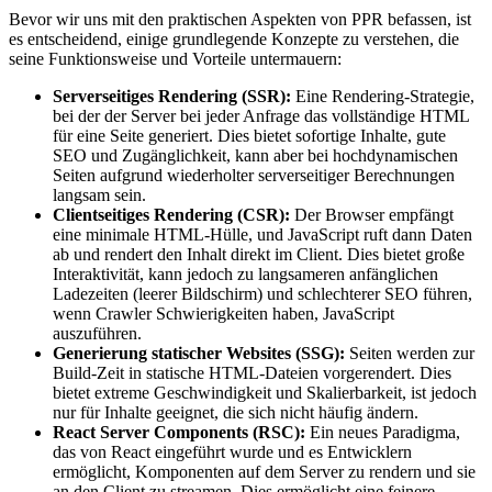
Bevor wir uns mit den praktischen Aspekten von PPR befassen, ist
es entscheidend, einige grundlegende Konzepte zu verstehen, die
seine Funktionsweise und Vorteile untermauern:
Serverseitiges Rendering (SSR):
Eine Rendering-Strategie,
bei der der Server bei jeder Anfrage das vollständige HTML
für eine Seite generiert. Dies bietet sofortige Inhalte, gute
SEO und Zugänglichkeit, kann aber bei hochdynamischen
Seiten aufgrund wiederholter serverseitiger Berechnungen
langsam sein.
Clientseitiges Rendering (CSR):
Der Browser empfängt
eine minimale HTML-Hülle, und JavaScript ruft dann Daten
ab und rendert den Inhalt direkt im Client. Dies bietet große
Interaktivität, kann jedoch zu langsameren anfänglichen
Ladezeiten (leerer Bildschirm) und schlechterer SEO führen,
wenn Crawler Schwierigkeiten haben, JavaScript
auszuführen.
Generierung statischer Websites (SSG):
Seiten werden zur
Build-Zeit in statische HTML-Dateien vorgerendert. Dies
bietet extreme Geschwindigkeit und Skalierbarkeit, ist jedoch
nur für Inhalte geeignet, die sich nicht häufig ändern.
React Server Components (RSC):
Ein neues Paradigma,
das von React eingeführt wurde und es Entwicklern
ermöglicht, Komponenten auf dem Server zu rendern und sie
an den Client zu streamen. Dies ermöglicht eine feinere