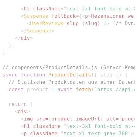
<
h2
className
=
"
text-2xl font-bold mt-8
<
Suspense
fallback
=
{
<
p
>
Rezensionen wer
<
UserReviews
slug
=
{
slug
}
/>
{
/* Dyna
</
Suspense
>
</
div
>
)
;
}
// components/ProductDetails.js (Server-Komp
async
function
ProductDetails
(
{
 slug 
}
)
{
// Statische Produktdaten aus einer Datenb
const
 product 
=
await
fetch
(
`
https://api.e
return
(
<
div
>
<
img
src
=
{
product
.
imageUrl
}
alt
=
{
produ
<
h1
className
=
"
text-3xl font-bold mt-4
<
p
className
=
"
text-xl text-gray-700
"
>
$