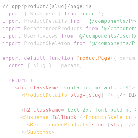
// app/product/[slug]/page.js
import
{
Suspense
}
from
'react'
;
import
ProductDetails
from
'@/components/Pro
import
RecommendedProducts
from
'@/component
import
UserReviews
from
'@/components/UserRe
import
ProductSkeleton
from
'@/components/Pr
export
default
function
ProductPage
(
{
 params
const
{
 slug 
}
=
 params
;
return
(
<
div
className
=
"
container mx-auto p-4
"
>
<
ProductDetails
slug
=
{
slug
}
/>
{
/* Die
<
h2
className
=
"
text-2xl font-bold mt-8
<
Suspense
fallback
=
{
<
ProductSkeleton
c
<
RecommendedProducts
slug
=
{
slug
}
/>
</
Suspense
>