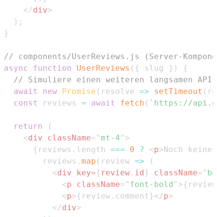
</
div
>
)
;
}
// components/UserReviews.js (Server-Kompone
async
function
UserReviews
(
{
 slug 
}
)
{
// Simuliere einen weiteren langsamen API-
await
new
Promise
(
resolve
=>
setTimeout
(
re
const
 reviews 
=
await
fetch
(
`
https://api.e
return
(
<
div
className
=
"
mt-4
"
>
{
reviews
.
length
===
0
?
<
p
>
Noch keine 
        reviews
.
map
(
review
=>
(
<
div
key
=
{
review
.
id
}
className
=
"
bo
<
p
className
=
"
font-bold
"
>
{
review
<
p
>
{
review
.
comment
}
</
p
>
</
div
>