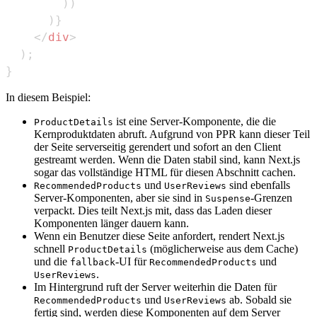
)
)
)
}
</
div
>
)
;
}
In diesem Beispiel:
ist eine Server-Komponente, die die
ProductDetails
Kernproduktdaten abruft. Aufgrund von PPR kann dieser Teil
der Seite serverseitig gerendert und sofort an den Client
gestreamt werden. Wenn die Daten stabil sind, kann Next.js
sogar das vollständige HTML für diesen Abschnitt cachen.
und
sind ebenfalls
RecommendedProducts
UserReviews
Server-Komponenten, aber sie sind in
-Grenzen
Suspense
verpackt. Dies teilt Next.js mit, dass das Laden dieser
Komponenten länger dauern kann.
Wenn ein Benutzer diese Seite anfordert, rendert Next.js
schnell
(möglicherweise aus dem Cache)
ProductDetails
und die
-UI für
und
fallback
RecommendedProducts
.
UserReviews
Im Hintergrund ruft der Server weiterhin die Daten für
und
ab. Sobald sie
RecommendedProducts
UserReviews
fertig sind, werden diese Komponenten auf dem Server