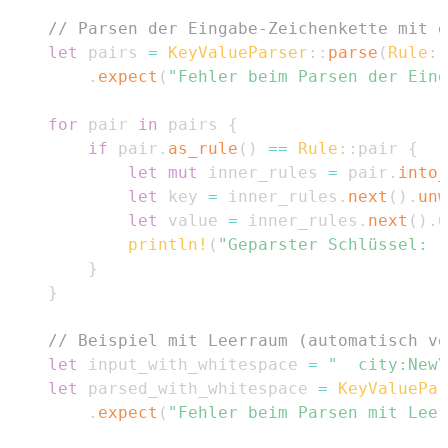
// Parsen der Eingabe-Zeichenkette mit d
let
 pairs 
=
KeyValueParser
::
parse
(
Rule
::
.
expect
(
"Fehler beim Parsen der Eing
for
 pair 
in
 pairs 
{
if
 pair
.
as_rule
(
)
==
Rule
::
pair 
{
let
mut
 inner_rules 
=
 pair
.
into_
let
 key 
=
 inner_rules
.
next
(
)
.
unw
let
 value 
=
 inner_rules
.
next
(
)
.
u
println!
(
"Geparster Schlüssel: {
}
}
// Beispiel mit Leerraum (automatisch vo
let
 input_with_whitespace 
=
"  city:NewY
let
 parsed_with_whitespace 
=
KeyValuePar
.
expect
(
"Fehler beim Parsen mit Leer