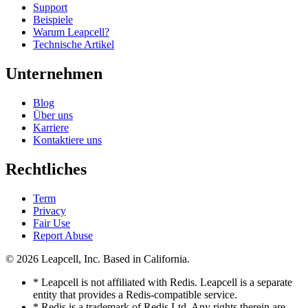
Support
Beispiele
Warum Leapcell?
Technische Artikel
Unternehmen
Blog
Über uns
Karriere
Kontaktiere uns
Rechtliches
Term
Privacy
Fair Use
Report Abuse
© 2026
Leapcell, Inc.
Based in California.
* Leapcell is not affiliated with Redis. Leapcell is a separate
entity that provides a Redis-compatible service.
* Redis is a trademark of Redis Ltd. Any rights therein are