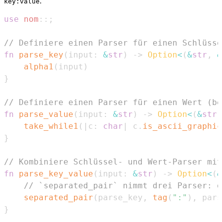
.
key:value
use
nom
::
;
// Definiere einen Parser für einen Schlüsse
fn
parse_key
(
input
:
&
str
)
->
Option
<
(
&
str
,
&
alpha1
(
input
)
}
// Definiere einen Parser für einen Wert (be
fn
parse_value
(
input
:
&
str
)
->
Option
<
(
&
str
,
take_while1
(
|
c
:
char
|
 c
.
is_ascii_graphic
}
// Kombiniere Schlüssel- und Wert-Parser mit
fn
parse_key_value
(
input
:
&
str
)
->
Option
<
(
&
// `separated_pair` nimmt drei Parser: d
separated_pair
(
parse_key
,
tag
(
":"
)
,
 pars
}