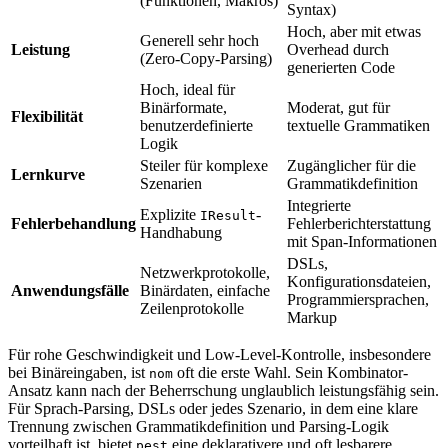
(Funktionen, Makros)
Syntax)
Hoch, aber mit etwas
Generell sehr hoch
Leistung
Overhead durch
(Zero-Copy-Parsing)
generierten Code
Hoch, ideal für
Binärformate,
Moderat, gut für
Flexibilität
benutzerdefinierte
textuelle Grammatiken
Logik
Steiler für komplexe
Zugänglicher für die
Lernkurve
Szenarien
Grammatikdefinition
Integrierte
Explizite
-
IResult
Fehlerbehandlung
Fehlerberichterstattung
Handhabung
mit Span-Informationen
DSLs,
Netzwerkprotokolle,
Konfigurationsdateien,
Anwendungsfälle
Binärdaten, einfache
Programmiersprachen,
Zeilenprotokolle
Markup
Für rohe Geschwindigkeit und Low-Level-Kontrolle, insbesondere
bei Binäreingaben, ist
oft die erste Wahl. Sein Kombinator-
nom
Ansatz kann nach der Beherrschung unglaublich leistungsfähig sein.
Für Sprach-Parsing, DSLs oder jedes Szenario, in dem eine klare
Trennung zwischen Grammatikdefinition und Parsing-Logik
vorteilhaft ist, bietet
eine deklarativere und oft lesbarere
pest