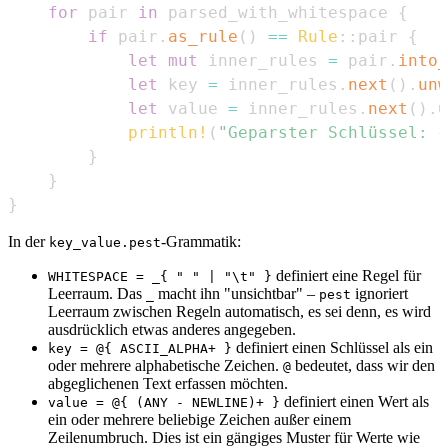
for
 pair 
in
 parsed_with_whitespace 
{
if
 pair
.
as_rule
(
)
==
Rule
::
pair 
{
let
mut
 inner_rules 
=
 pair
.
into_
let
 key 
=
 inner_rules
.
next
(
)
.
unw
let
 value 
=
 inner_rules
.
next
(
)
.
u
println!
(
"Geparster Schlüssel: {
}
}
}
In der
-Grammatik:
key_value.pest
definiert eine Regel für
WHITESPACE = _{ " " | "\t" }
Leerraum. Das
macht ihn "unsichtbar" –
ignoriert
_
pest
Leerraum zwischen Regeln automatisch, es sei denn, es wird
ausdrücklich etwas anderes angegeben.
definiert einen Schlüssel als ein
key = @{ ASCII_ALPHA+ }
oder mehrere alphabetische Zeichen.
bedeutet, dass wir den
@
abgeglichenen Text erfassen möchten.
definiert einen Wert als
value = @{ (ANY - NEWLINE)+ }
ein oder mehrere beliebige Zeichen außer einem
Zeilenumbruch. Dies ist ein gängiges Muster für Werte wie