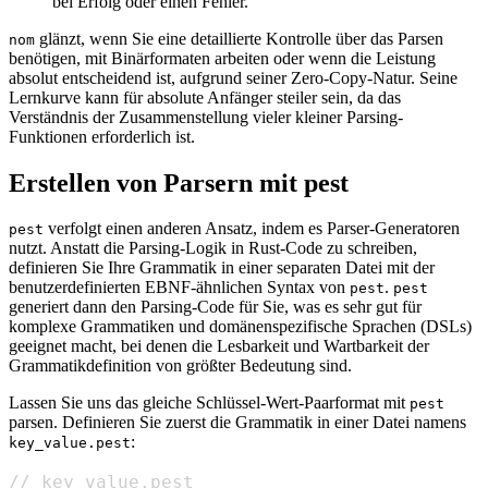
bei Erfolg oder einen Fehler.
glänzt, wenn Sie eine detaillierte Kontrolle über das Parsen
nom
benötigen, mit Binärformaten arbeiten oder wenn die Leistung
absolut entscheidend ist, aufgrund seiner Zero-Copy-Natur. Seine
Lernkurve kann für absolute Anfänger steiler sein, da das
Verständnis der Zusammenstellung vieler kleiner Parsing-
Funktionen erforderlich ist.
Erstellen von Parsern mit pest
verfolgt einen anderen Ansatz, indem es Parser-Generatoren
pest
nutzt. Anstatt die Parsing-Logik in Rust-Code zu schreiben,
definieren Sie Ihre Grammatik in einer separaten Datei mit der
benutzerdefinierten EBNF-ähnlichen Syntax von
.
pest
pest
generiert dann den Parsing-Code für Sie, was es sehr gut für
komplexe Grammatiken und domänenspezifische Sprachen (DSLs)
geeignet macht, bei denen die Lesbarkeit und Wartbarkeit der
Grammatikdefinition von größter Bedeutung sind.
Lassen Sie uns das gleiche Schlüssel-Wert-Paarformat mit
pest
parsen. Definieren Sie zuerst die Grammatik in einer Datei namens
:
key_value.pest