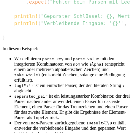
.
expect
(
"Fehler beim Parsen mit Leer
println!
(
"Geparster Schlüssel: {}, Wert:
println!
(
"Verbleibende Eingabe: '{}'"
,
 r
}
In diesem Beispiel:
Wir definieren
und
mit den
parse_key
parse_value
integrierten Kombinatoren von
wie
(entspricht
nom
alpha1
einem oder mehreren alphabetischen Zeichen) und
(entspricht Zeichen, solange eine Bedingung
take_while1
erfüllt ist).
ist ein einfacher Parser, der den literalen String
tag(":")
:
abgleicht.
ist ein leistungsstarker Kombinator, der drei
separated_pair
Parser nacheinander anwendet: einen Parser für das erste
Element, einen Parser für das Trennzeichen und einen Parser
für das zweite Element. Er gibt die Ergebnisse der Element-
Parser als Tupel zurück.
Der von
-Parsern zurückgegebene
-Typ enthält
nom
IResult
entweder die verbleibende Eingabe und den geparsten Wert