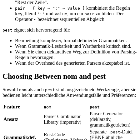
"Rest der Zeile".
kombiniert die Regeln
pair = { key ~ ":" ~ value }
, literal
und
, um ein
zu bilden. Der
key
":"
value
pair
Operator
bezeichnet sequentiellen Abgleich.
~
eignet sich hervorragend für:
pest
Bearbeitung komplexer, formal definierter Grammatiken.
Wenn Grammatik-Lesbarkeit und Wartbarkeit kritisch sind.
Wenn Sie einen deklarativen Weg zur Definition von Parsing-
Regeln bevorzugen.
Wenn der Overhead des generierten Parsers akzeptabel ist.
Choosing Between nom and pest
Sowohl
als auch
sind ausgezeichnete Werkzeuge, aber sie
nom
pest
bedienen leicht unterschiedliche Anwendungsfälle und Präferenzen:
Feature
nom
pest
Parser Generator
Parser Combinator
Ansatz
(deklarativ,
Library (imperativ)
grammatikgetrieben)
Separate
-Datei
.pest
Rust-Code
Grammatikdef.
(EBNF-ähnliche