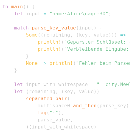
fn
main
(
)
{
let
 input 
=
"name:Alice\nage:30"
;
match
parse_key_value
(
input
)
{
Some
(
(
remaining
,
(
key
,
 value
)
)
)
=>
{
println!
(
"Geparster Schlüssel: {
println!
(
"Verbleibende Eingabe: 
}
None
=>
println!
(
"Fehler beim Parsen
}
let
 input_with_whitespace 
=
"  city:NewY
let
(
remaining
,
(
key
,
 value
)
)
=
separated_pair
(
            multispace0
.
and_then
(
parse_key
)
,
tag
(
":"
)
,
            parse_value
,
)
(
input_with_whitespace
)