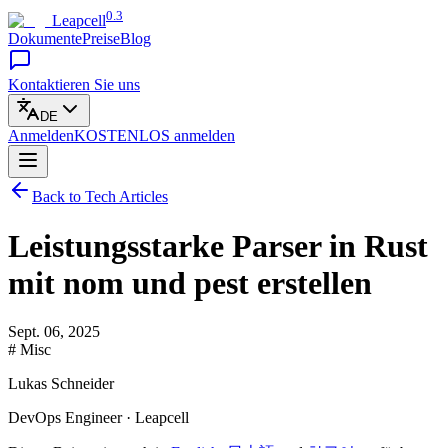
0.3
Leapcell
Dokumente
Preise
Blog
Kontaktieren Sie uns
DE
Anmelden
KOSTENLOS
anmelden
Back to Tech Articles
Leistungsstarke Parser in Rust
mit nom und pest erstellen
Sept. 06, 2025
# Misc
Lukas Schneider
DevOps Engineer · Leapcell