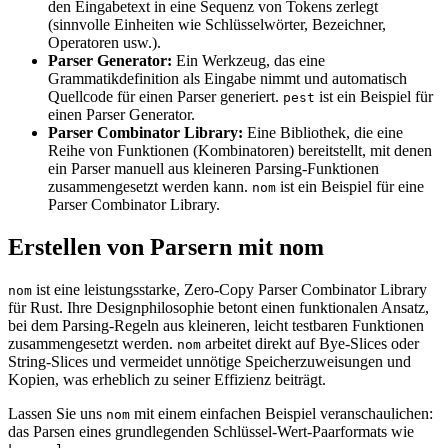
den Eingabetext in eine Sequenz von Tokens zerlegt
(sinnvolle Einheiten wie Schlüsselwörter, Bezeichner,
Operatoren usw.).
Parser Generator:
Ein Werkzeug, das eine
Grammatikdefinition als Eingabe nimmt und automatisch
Quellcode für einen Parser generiert.
ist ein Beispiel für
pest
einen Parser Generator.
Parser Combinator Library:
Eine Bibliothek, die eine
Reihe von Funktionen (Kombinatoren) bereitstellt, mit denen
ein Parser manuell aus kleineren Parsing-Funktionen
zusammengesetzt werden kann.
ist ein Beispiel für eine
nom
Parser Combinator Library.
Erstellen von Parsern mit nom
ist eine leistungsstarke, Zero-Copy Parser Combinator Library
nom
für Rust. Ihre Designphilosophie betont einen funktionalen Ansatz,
bei dem Parsing-Regeln aus kleineren, leicht testbaren Funktionen
zusammengesetzt werden.
arbeitet direkt auf Bye-Slices oder
nom
String-Slices und vermeidet unnötige Speicherzuweisungen und
Kopien, was erheblich zu seiner Effizienz beiträgt.
Lassen Sie uns
mit einem einfachen Beispiel veranschaulichen:
nom
das Parsen eines grundlegenden Schlüssel-Wert-Paarformats wie