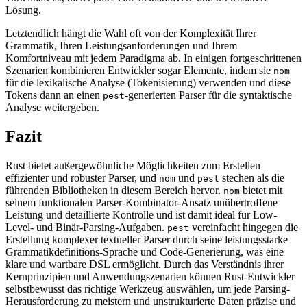
Lösung.
Letztendlich hängt die Wahl oft von der Komplexität Ihrer
Grammatik, Ihren Leistungsanforderungen und Ihrem
Komfortniveau mit jedem Paradigma ab. In einigen fortgeschrittenen
Szenarien kombinieren Entwickler sogar Elemente, indem sie
nom
für die lexikalische Analyse (Tokenisierung) verwenden und diese
Tokens dann an einen
-generierten Parser für die syntaktische
pest
Analyse weitergeben.
Fazit
Rust bietet außergewöhnliche Möglichkeiten zum Erstellen
effizienter und robuster Parser, und
und
stechen als die
nom
pest
führenden Bibliotheken in diesem Bereich hervor.
bietet mit
nom
seinem funktionalen Parser-Kombinator-Ansatz unübertroffene
Leistung und detaillierte Kontrolle und ist damit ideal für Low-
Level- und Binär-Parsing-Aufgaben.
vereinfacht hingegen die
pest
Erstellung komplexer textueller Parser durch seine leistungsstarke
Grammatikdefinitions-Sprache und Code-Generierung, was eine
klare und wartbare DSL ermöglicht. Durch das Verständnis ihrer
Kernprinzipien und Anwendungszenarien können Rust-Entwickler
selbstbewusst das richtige Werkzeug auswählen, um jede Parsing-
Herausforderung zu meistern und unstrukturierte Daten präzise und