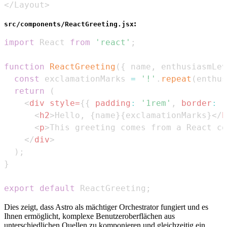
</Layout>
:
src/components/ReactGreeting.jsx
import
React
from
'react'
;
function
ReactGreeting
(
{
 name
,
 enthusiasmLev
const
 exclamationMarks 
=
'!'
.
repeat
(
enthus
return
(
<
div
style
=
{
{
padding
:
'1rem'
,
border
:
'
<
h2
>
Hello, 
{
name
}
{
exclamationMarks
}
</
h
<
p
>
This greeting comes from a React co
</
div
>
)
;
}
export
default
ReactGreeting
;
Dies zeigt, dass Astro als mächtiger Orchestrator fungiert und es
Ihnen ermöglicht, komplexe Benutzeroberflächen aus
unterschiedlichen Quellen zu komponieren und gleichzeitig ein