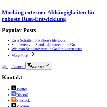
Mocking externer Abhängigkeiten für
robuste Rust-Entwicklung
Popular Posts
Erste Schritte mit Python's tile-tools
Simulieren von Standardparametern in Go
Wie man Standardwerte in Go-Strukturen setzt
More Posts
Leapcell
Deutsch
Kontakt
Twitter
Discord
Substack
Medium