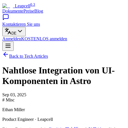
0.3
Leapcell
Dokumente
Preise
Blog
Kontaktieren Sie uns
DE
Anmelden
KOSTENLOS
anmelden
Back to Tech Articles
Nahtlose Integration von UI-
Komponenten in Astro
Sep 03, 2025
# Misc
Ethan Miller
Product Engineer · Leapcell