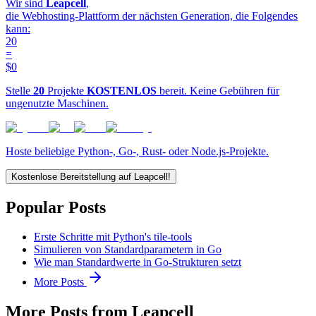
Wir sind
Leapcell
,
die Webhosting-Plattform der nächsten Generation, die Folgendes
kann:
20
=
$0
Stelle
20
Projekte
KOSTENLOS
bereit. Keine Gebühren für
ungenutzte Maschinen.
Hoste beliebige Python-, Go-, Rust- oder Node.js-Projekte.
Kostenlose Bereitstellung auf Leapcell!
Popular Posts
Erste Schritte mit Python's tile-tools
Simulieren von Standardparametern in Go
Wie man Standardwerte in Go-Strukturen setzt
More Posts
More Posts from Leapcell