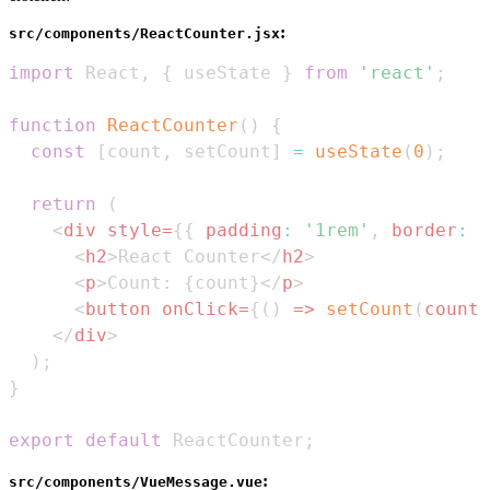
:
src/components/ReactCounter.jsx
import
React
,
{
 useState 
}
from
'react'
;
function
ReactCounter
(
)
{
const
[
count
,
 setCount
]
=
useState
(
0
)
;
return
(
<
div
style
=
{
{
padding
:
'1rem'
,
border
:
'
<
h2
>
React Counter
</
h2
>
<
p
>
Count: 
{
count
}
</
p
>
<
button
onClick
=
{
(
)
=>
setCount
(
count 
</
div
>
)
;
}
export
default
ReactCounter
;
:
src/components/VueMessage.vue