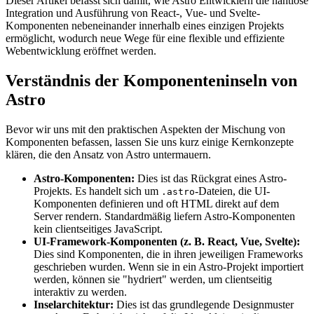
Dieser Artikel befasst sich damit, wie Astro Entwicklern die nahtlose
Integration und Ausführung von React-, Vue- und Svelte-
Komponenten nebeneinander innerhalb eines einzigen Projekts
ermöglicht, wodurch neue Wege für eine flexible und effiziente
Webentwicklung eröffnet werden.
Verständnis der Komponenteninseln von
Astro
Bevor wir uns mit den praktischen Aspekten der Mischung von
Komponenten befassen, lassen Sie uns kurz einige Kernkonzepte
klären, die den Ansatz von Astro untermauern.
Astro-Komponenten:
Dies ist das Rückgrat eines Astro-
Projekts. Es handelt sich um
-Dateien, die UI-
.astro
Komponenten definieren und oft HTML direkt auf dem
Server rendern. Standardmäßig liefern Astro-Komponenten
kein clientseitiges JavaScript.
UI-Framework-Komponenten (z. B. React, Vue, Svelte):
Dies sind Komponenten, die in ihren jeweiligen Frameworks
geschrieben wurden. Wenn sie in ein Astro-Projekt importiert
werden, können sie "hydriert" werden, um clientseitig
interaktiv zu werden.
Inselarchitektur:
Dies ist das grundlegende Designmuster