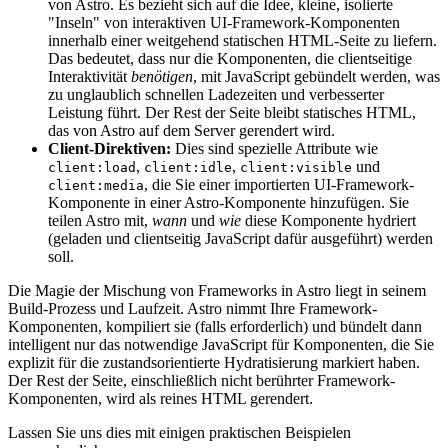
von Astro. Es bezieht sich auf die Idee, kleine, isolierte
"Inseln" von interaktiven UI-Framework-Komponenten
innerhalb einer weitgehend statischen HTML-Seite zu liefern.
Das bedeutet, dass nur die Komponenten, die clientseitige
Interaktivität
benötigen
, mit JavaScript gebündelt werden, was
zu unglaublich schnellen Ladezeiten und verbesserter
Leistung führt. Der Rest der Seite bleibt statisches HTML,
das von Astro auf dem Server gerendert wird.
Client-Direktiven:
Dies sind spezielle Attribute wie
,
,
und
client:load
client:idle
client:visible
, die Sie einer importierten UI-Framework-
client:media
Komponente in einer Astro-Komponente hinzufügen. Sie
teilen Astro mit,
wann
und
wie
diese Komponente hydriert
(geladen und clientseitig JavaScript dafür ausgeführt) werden
soll.
Die Magie der Mischung von Frameworks in Astro liegt in seinem
Build-Prozess und Laufzeit. Astro nimmt Ihre Framework-
Komponenten, kompiliert sie (falls erforderlich) und bündelt dann
intelligent nur das notwendige JavaScript für Komponenten, die Sie
explizit für die zustandsorientierte Hydratisierung markiert haben.
Der Rest der Seite, einschließlich nicht berührter Framework-
Komponenten, wird als reines HTML gerendert.
Lassen Sie uns dies mit einigen praktischen Beispielen