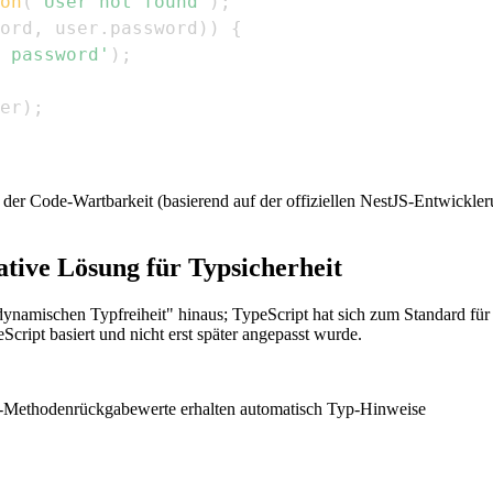
on
(
'User not found'
)
;
ord
,
 user
.
password
)
)
{
 password'
)
;
er
)
;
g der Code-Wartbarkeit (basierend auf der offiziellen NestJS-Entwickl
mative Lösung für Typsicherheit
ynamischen Typfreiheit" hinaus; TypeScript hat sich zum Standard für
ript basiert und nicht erst später angepasst wurde.
ce-Methodenrückgabewerte erhalten automatisch Typ-Hinweise