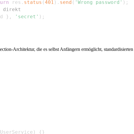
urn
 res
.
status
(
401
)
.
send
(
'Wrong password'
)
;
 direkt
d
}
,
'secret'
)
;
ion-Architektur, die es selbst Anfängern ermöglicht, standardisierten
UserService
)
{
}