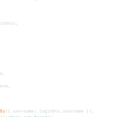
inDto
)
;
e
,
er
>
,
By
(
{
 username
:
 loginDto
.
username
}
)
;