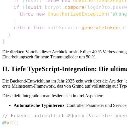
if
(
!
user
)
throw
new
UnauthorizedExcepti
if
(
!
await
 bcrypt
.
compare
(
loginDto
.
passw
throw
new
UnauthorizedException
(
'Wrong
}
return
this
.
authService
.
generateToken
(
us
}
}
Die direkten Vorteile dieser Architektur sind: über 40 % Verbesserun
Einarbeitungszeit für neue Teammitglieder um 50 %.
II. Tiefe TypeScript-Integration: Die ulti
Die Backend-Entwicklung im Jahr 2025 geht weit über die Ära der "d
erste Mainstream-Framework, das von Grund auf vollständig auf TypeSc
Diese tiefe Integration manifestiert sich in drei Aspekten:
Automatische Typinferenz
: Controller-Parameter und Servi
// Erkennt automatisch @Query-Parametertypen
@
Get
(
)