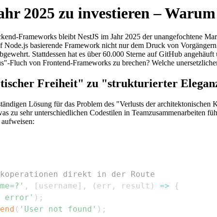
ahr 2025 zu investieren – Warum
Backend-Frameworks bleibt NestJS im Jahr 2025 der unangefochtene Ma
s auf Node.js basierende Framework nicht nur dem Druck von Vorgänger
bgewehrt. Stattdessen hat es über 60.000 Sterne auf GitHub angehäuft
klus"-Fluch von Frontend-Frameworks zu brechen? Welche unersetzlich
tischer Freiheit" zu "strukturierter Elegan
lständigen Lösung für das Problem des "Verlusts der architektonische
s, was zu sehr unterschiedlichen Codestilen in Teamzusammenarbeiten füh
 aufweisen:
koperationen direkt in der Route
me=?'
,
[
username
]
,
(
err
,
 result
)
=>
{
 error'
)
;
end
(
'User not found'
)
;