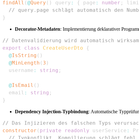
findAll
(
@
Query
(
)
 query
:
{
 page
:
number
;
 limi
// query.page schlägt automatisch den Numb
}
Decorator-Metadaten
: Implementierung deklarativer Progra
// Datenvalidierung wird automatisch wirksam
export
class
CreateUserDto
{
@
IsString
(
)
@
MinLength
(
3
)
  username
:
string
;
@
IsEmail
(
)
  email
:
string
;
}
Dependency Injection-Typbindung
: Automatische Typprüfun
// Das Injizieren des falschen Typs verursac
constructor
(
private
readonly
 userService
:
Pr
// Typkonflikt, Kompilierung schlägt fehl