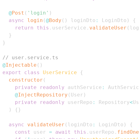
@
Post
(
'login'
)
async
login
(
@
Body
(
)
 loginDto
:
LoginDto
)
{
return
this
.
userService
.
validateUser
(
log
}
}
// user.service.ts
@
Injectable
(
)
export
class
UserService
{
constructor
(
private
readonly
 authService
:
AuthServic
@
InjectRepository
(
User
)
private
readonly
 userRepo
:
Repository
<
Us
)
{
}
async
validateUser
(
loginDto
:
LoginDto
)
{
const
 user 
=
await
this
.
userRepo
.
findOne