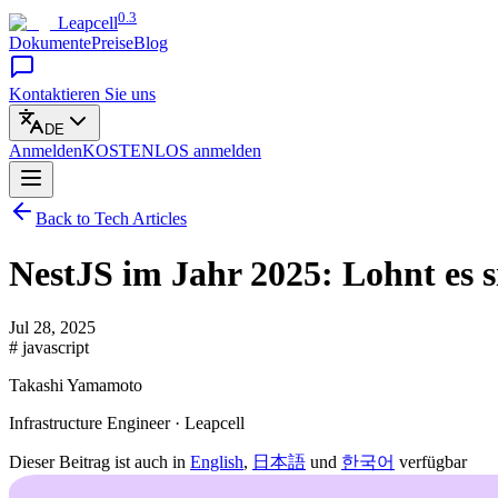
0.3
Leapcell
Dokumente
Preise
Blog
Kontaktieren Sie uns
DE
Anmelden
KOSTENLOS
anmelden
Back to Tech Articles
NestJS im Jahr 2025: Lohnt es 
Jul 28, 2025
# javascript
Takashi Yamamoto
Infrastructure Engineer · Leapcell
Dieser Beitrag ist auch in
English
,
日本語
und
한국어
verfügbar