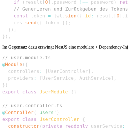
if
(
result
[
0
]
.
password
!==
 password
)
ret
// Generieren und Zurückgeben des Tokens
const
 token 
=
 jwt
.
sign
(
{
id
:
 result
[
0
]
.
i
    res
.
send
(
{
 token 
}
)
;
}
)
;
}
)
;
Im Gegensatz dazu erzwingt NestJS eine modulare + Dependency-Inject
// user.module.ts
@
Module
(
{
  controllers
:
[
UserController
]
,
  providers
:
[
UserService
,
AuthService
]
,
}
)
export
class
UserModule
{
}
// user.controller.ts
@
Controller
(
'users'
)
export
class
UserController
{
constructor
(
private
readonly
 userService
: