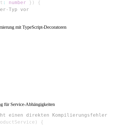
t
:
number
}
)
{
er-Typ vor
mmierung mit TypeScript-Decoratoren
g für Service-Abhängigkeiten
ht einen direkten Kompilierungsfehler
oductService
)
{