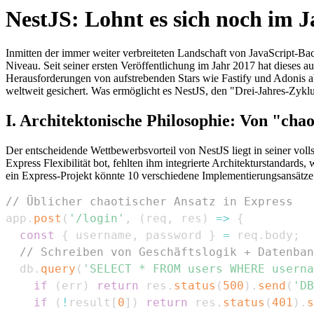
NestJS: Lohnt es sich noch im J
Inmitten der immer weiter verbreiteten Landschaft von JavaScript-
Niveau. Seit seiner ersten Veröffentlichung im Jahr 2017 hat diese
Herausforderungen von aufstrebenden Stars wie Fastify und Adonis a
weltweit gesichert. Was ermöglicht es NestJS, den "Drei-Jahres-Zy
I. Architektonische Philosophie: Von "chao
Der entscheidende Wettbewerbsvorteil von NestJS liegt in seiner vol
Express Flexibilität bot, fehlten ihm integrierte Architekturstandard
ein Express-Projekt könnte 10 verschiedene Implementierungsansätze
// Üblicher chaotischer Ansatz in Express
app
.
post
(
'/login'
,
(
req
,
 res
)
=>
{
const
{
 username
,
 password 
}
=
 req
.
body
;
// Schreiben von Geschäftslogik + Datenban
  db
.
query
(
'SELECT * FROM users WHERE userna
if
(
err
)
return
 res
.
status
(
500
)
.
send
(
'DB
if
(
!
result
[
0
]
)
return
 res
.
status
(
401
)
.
s