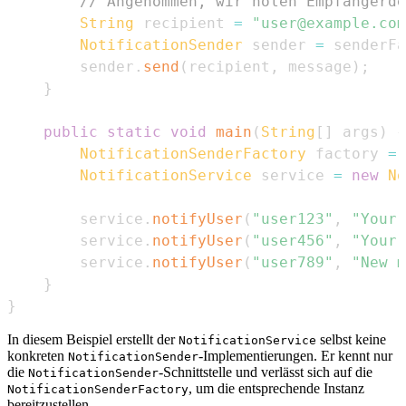
// Angenommen, wir holen Empfängerde
String
 recipient 
=
"user@example.com
NotificationSender
 sender 
=
 senderFa
        sender
.
send
(
recipient
,
 message
)
;
}
public
static
void
main
(
String
[
]
 args
)
{
NotificationSenderFactory
 factory 
=
NotificationService
 service 
=
new
No
        service
.
notifyUser
(
"user123"
,
"Your 
        service
.
notifyUser
(
"user456"
,
"Your 
        service
.
notifyUser
(
"user789"
,
"New m
}
}
In diesem Beispiel erstellt der
selbst keine
NotificationService
konkreten
-Implementierungen. Er kennt nur
NotificationSender
die
-Schnittstelle und verlässt sich auf die
NotificationSender
, um die entsprechende Instanz
NotificationSenderFactory
bereitzustellen.