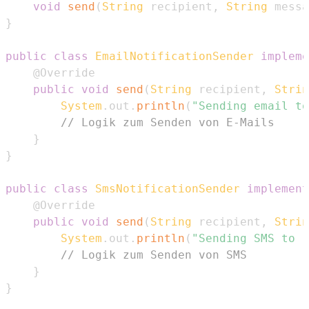
void
send
(
String
 recipient
,
String
 messa
}
public
class
EmailNotificationSender
impleme
@Override
public
void
send
(
String
 recipient
,
Strin
System
.
out
.
println
(
"Sending email to
// Logik zum Senden von E-Mails
}
}
public
class
SmsNotificationSender
implement
@Override
public
void
send
(
String
 recipient
,
Strin
System
.
out
.
println
(
"Sending SMS to "
// Logik zum Senden von SMS
}
}