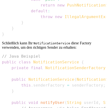
return
new
PushNotificationS
default
:
throw
new
IllegalArgumentExc
}
}
}
Schließlich kann Ihr
diese Factory
NotificationService
verwenden, um den richtigen Sender zu erhalten:
// Java Beispiel
public
class
NotificationService
{
private
final
NotificationSenderFactory
 
public
NotificationService
(
NotificationS
this
.
senderFactory 
=
 senderFactory
;
}
public
void
notifyUser
(
String
 userId
,
St