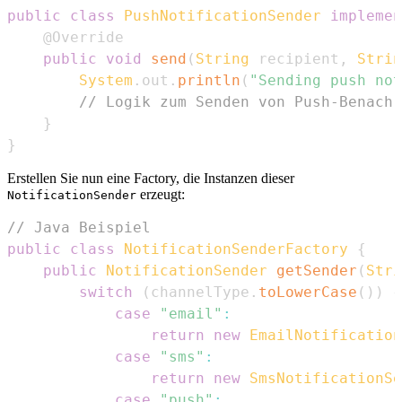
public
class
PushNotificationSender
implemen
@Override
public
void
send
(
String
 recipient
,
Strin
System
.
out
.
println
(
"Sending push not
// Logik zum Senden von Push-Benachr
}
}
Erstellen Sie nun eine Factory, die Instanzen dieser
erzeugt:
NotificationSender
// Java Beispiel
public
class
NotificationSenderFactory
{
public
NotificationSender
getSender
(
Stri
switch
(
channelType
.
toLowerCase
(
)
)
{
case
"email"
:
return
new
EmailNotification
case
"sms"
:
return
new
SmsNotificationSe
case
"push"
: