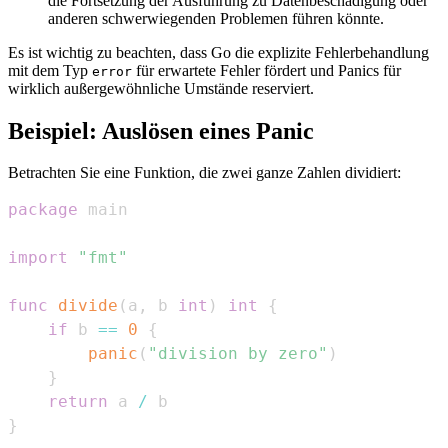
die Fortsetzung der Ausführung zu Datenbeschädigung oder
anderen schwerwiegenden Problemen führen könnte.
Es ist wichtig zu beachten, dass Go die explizite Fehlerbehandlung
mit dem Typ
für erwartete Fehler fördert und Panics für
error
wirklich außergewöhnliche Umstände reserviert.
Beispiel: Auslösen eines Panic
Betrachten Sie eine Funktion, die zwei ganze Zahlen dividiert:
package
import
"fmt"
func
divide
(
a
,
 b 
int
)
int
{
if
 b 
==
0
{
panic
(
"division by zero"
)
}
return
 a 
/
}