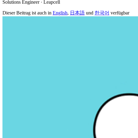
Solutions Engineer · Leapcell
Dieser Beitrag ist auch in
English
,
日本語
und
한국어
verfügbar