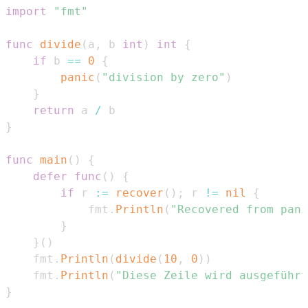
import
"fmt"
func
divide
(
a
,
 b 
int
)
int
{
if
 b 
==
0
{
panic
(
"division by zero"
)
}
return
 a 
/
}
func
main
(
)
{
defer
func
(
)
{
if
 r 
:=
recover
(
)
;
 r 
!=
nil
{
            fmt
.
Println
(
"Recovered from pani
}
}
(
)
    fmt
.
Println
(
divide
(
10
,
0
)
)
    fmt
.
Println
(
"Diese Zeile wird ausgeführt
}