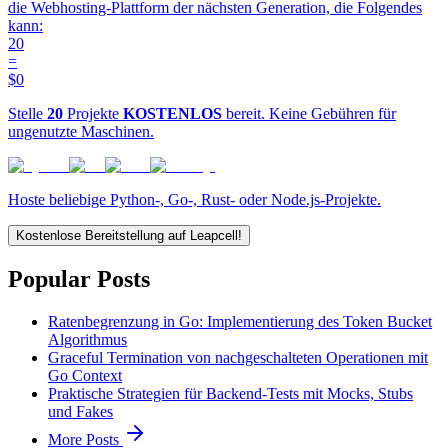
die Webhosting-Plattform der nächsten Generation, die Folgendes
kann:
20
=
$0
Stelle
20
Projekte
KOSTENLOS
bereit. Keine Gebühren für
ungenutzte Maschinen.
Hoste beliebige Python-, Go-, Rust- oder Node.js-Projekte.
Kostenlose Bereitstellung auf Leapcell!
Popular Posts
Ratenbegrenzung in Go: Implementierung des Token Bucket
Algorithmus
Graceful Termination von nachgeschalteten Operationen mit
Go Context
Praktische Strategien für Backend-Tests mit Mocks, Stubs
und Fakes
More Posts