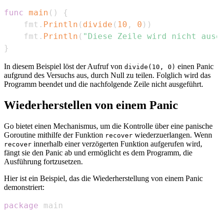
func
main
(
)
{
    fmt
.
Println
(
divide
(
10
,
0
)
)
    fmt
.
Println
(
"Diese Zeile wird nicht ausg
}
In diesem Beispiel löst der Aufruf von
einen Panic
divide(10, 0)
aufgrund des Versuchs aus, durch Null zu teilen. Folglich wird das
Programm beendet und die nachfolgende Zeile nicht ausgeführt.
Wiederherstellen von einem Panic
Go bietet einen Mechanismus, um die Kontrolle über eine panische
Goroutine mithilfe der Funktion
wiederzuerlangen. Wenn
recover
innerhalb einer verzögerten Funktion aufgerufen wird,
recover
fängt sie den Panic ab und ermöglicht es dem Programm, die
Ausführung fortzusetzen.
Hier ist ein Beispiel, das die Wiederherstellung von einem Panic
demonstriert:
package