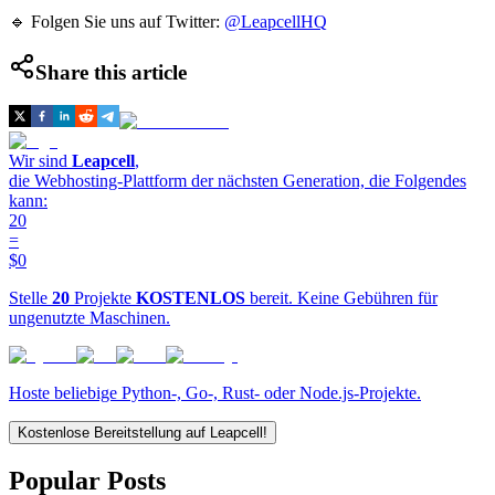
🔹 Folgen Sie uns auf Twitter:
@LeapcellHQ
Share this article
Wir sind
Leapcell
,
die Webhosting-Plattform der nächsten Generation, die Folgendes
kann:
20
=
$0
Stelle
20
Projekte
KOSTENLOS
bereit. Keine Gebühren für
ungenutzte Maschinen.
Hoste beliebige Python-, Go-, Rust- oder Node.js-Projekte.
Kostenlose Bereitstellung auf Leapcell!
Popular Posts