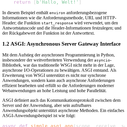
return
[
b'Hallo, Welt!'
]
In diesem Beispiel enthält
anforderungsbezogene
environ
Informationen wie die Anforderungsmethode, URL und HTTP-
Header; die Funktion
wird verwendet, um den
start_response
Antwortstatuscode und die Header-Informationen festzulegen; und
der Rückgabewert der Funktion ist der Antworttext.
1.2 ASGI: Asynchronous Server Gateway Interface
Mit dem Aufstieg der asynchronen Programmierung in Python,
insbesondere der weitverbreiteten Verwendung der
-
asyncio
Bibliothek, war das traditionelle WSGI nicht mehr in der Lage,
asynchrone I/O-Operationen zu bewältigen. ASGI entstand. Als
Erweiterung von WSGI unterstützt es nicht nur synchrone
Anwendungen, sondern kann auch asynchrone Anforderungen
effizient bearbeiten und erfüllt so die Anforderungen moderner
Webanwendungen an hohe Leistung und hohe Parallelität.
ASGI definiert auch das Kommunikationsprotokoll zwischen dem
Server und der Anwendung, aber sein aufrufbares
Anwendungsobjekt unterstützt asynchrone Methoden. Ein einfaches
ASGI-Anwendungsbeispiel ist wie folgt:
async
def
simple_asgi_app
(
scope
,
 receive
,
 se