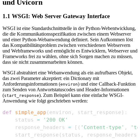
und Uvicorn
1.1 WSGI: Web Server Gateway Interface
WSGI ist eine Standardschnittstelle in der Python-Webentwicklung,
die die Kommunikationsspezifikation zwischen einem Webserver
und einer Python-Webanwendung definiert. Sein Aufkommen löst
das Kompatibilitätsproblem zwischen verschiedenen Webservern
und Webframeworks und ermöglicht es Entwicklern, Webserver und
Frameworks frei zu wählen, ohne sich Sorgen machen zu müssen,
dass sie nicht zusammenarbeiten können.
WSGI abstrahiert eine Webanwendung als ein aufrufbares Objekt,
das zwei Parameter akzeptiert: ein Dictionary mit
Anforderungsinformationen (
) und eine Callback-Funktion
environ
zum Senden von Antwortstatuscodes und Header-Informationen
(
). Zum Beispiel kann eine einfache WSGI-
start_response
Anwendung wie folgt geschrieben werden:
def
simple_app
(
environ
,
 start_response
)
:
    status 
=
'200 OK'
    response_headers 
=
[
(
'Content-type'
,
'te
    start_response
(
status
,
 response_headers
)