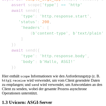
assert
 scope
[
'type'
]
==
'http'
await
 send
(
{
'type'
:
'http.response.start'
,
'status'
:
200
,
'headers'
:
[
(
b'content-type'
,
b'text/plain'
)
]
}
)
await
 send
(
{
'type'
:
'http.response.body'
,
'body'
:
b'Hallo, ASGI!'
}
)
Hier enthält
Informationen wie den Anforderungstyp (z. B.
scope
);
wird verwendet, um vom Client gesendete Daten
http
receive
zu empfangen; und
wird verwendet, um Antwortdaten an den
send
Client zu senden, wobei der gesamte Prozess asynchrone
Operationen unterstützt.
1.3 Uvicorn: ASGI-Server