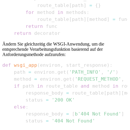
            route_table
[
path
]
=
{
}
for
 method 
in
 methods
:
            route_table
[
path
]
[
method
]
=
return
return
 decorator
Ändern Sie gleichzeitig die WSGI-Anwendung, um die
entsprechende Verarbeitungsfunktion basierend auf der
Anforderungsmethode aufzurufen:
def
wsgi_app
(
environ
,
 start_response
)
:
    path 
=
 environ
.
get
(
'PATH_INFO'
,
'/'
)
    method 
=
 environ
.
get
(
'REQUEST_METHOD'
,
'
if
 path 
in
 route_table 
and
 method 
in
 rou
        response_body 
=
 route_table
[
path
]
[
me
        status 
=
'200 OK'
else
:
        response_body 
=
[
b'404 Not Found'
]
        status 
=
'404 Not Found'