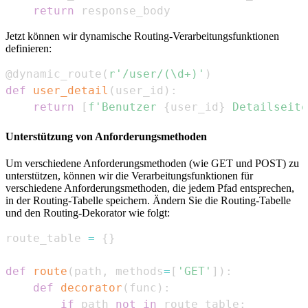
return
 response_body
Jetzt können wir dynamische Routing-Verarbeitungsfunktionen
definieren:
@dynamic_route
(
r'/user/(\d+)'
)
def
user_detail
(
user_id
)
:
return
[
f'Benutzer 
{
user_id
}
 Detailseite
Unterstützung von Anforderungsmethoden
Um verschiedene Anforderungsmethoden (wie GET und POST) zu
unterstützen, können wir die Verarbeitungsfunktionen für
verschiedene Anforderungsmethoden, die jedem Pfad entsprechen,
in der Routing-Tabelle speichern. Ändern Sie die Routing-Tabelle
und den Routing-Dekorator wie folgt:
route_table 
=
{
}
def
route
(
path
,
 methods
=
[
'GET'
]
)
:
def
decorator
(
func
)
:
if
 path 
not
in
 route_table
: