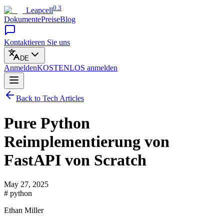
0.3
Leapcell
Dokumente
Preise
Blog
Kontaktieren Sie uns
DE
Anmelden
KOSTENLOS
anmelden
Back to Tech Articles
Pure Python
Reimplementierung von
FastAPI von Scratch
May 27, 2025
# python
Ethan Miller