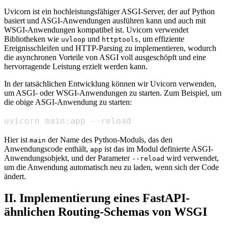
Uvicorn ist ein hochleistungsfähiger ASGI-Server, der auf Python
basiert und ASGI-Anwendungen ausführen kann und auch mit
WSGI-Anwendungen kompatibel ist. Uvicorn verwendet
Bibliotheken wie
und
, um effiziente
uvloop
httptools
Ereignisschleifen und HTTP-Parsing zu implementieren, wodurch
die asynchronen Vorteile von ASGI voll ausgeschöpft und eine
hervorragende Leistung erzielt werden kann.
In der tatsächlichen Entwicklung können wir Uvicorn verwenden,
um ASGI- oder WSGI-Anwendungen zu starten. Zum Beispiel, um
die obige ASGI-Anwendung zu starten:
uvicorn main:app --reload
Hier ist
der Name des Python-Moduls, das den
main
Anwendungscode enthält,
ist das im Modul definierte ASGI-
app
Anwendungsobjekt, und der Parameter
wird verwendet,
--reload
um die Anwendung automatisch neu zu laden, wenn sich der Code
ändert.
II. Implementierung eines FastAPI-
ähnlichen Routing-Schemas von WSGI