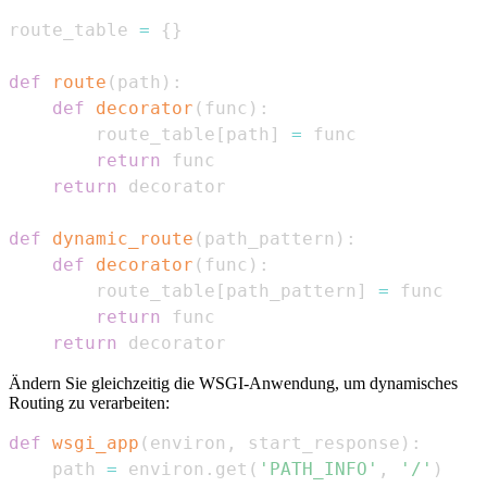
route_table 
=
{
}
def
route
(
path
)
:
def
decorator
(
func
)
:
        route_table
[
path
]
=
return
return
def
dynamic_route
(
path_pattern
)
:
def
decorator
(
func
)
:
        route_table
[
path_pattern
]
=
return
return
 decorator
Ändern Sie gleichzeitig die WSGI-Anwendung, um dynamisches
Routing zu verarbeiten:
def
wsgi_app
(
environ
,
 start_response
)
:
    path 
=
 environ
.
get
(
'PATH_INFO'
,
'/'
)