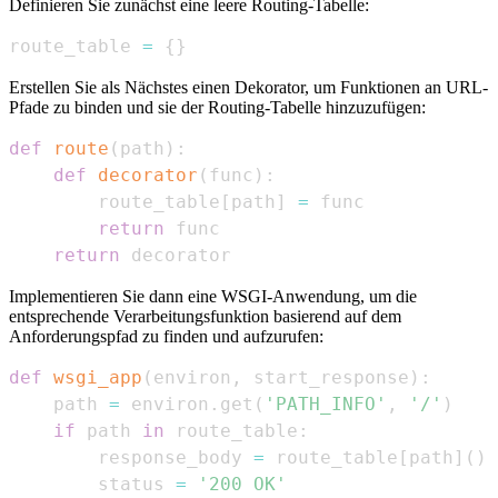
Definieren Sie zunächst eine leere Routing-Tabelle:
route_table 
=
{
}
Erstellen Sie als Nächstes einen Dekorator, um Funktionen an URL-
Pfade zu binden und sie der Routing-Tabelle hinzuzufügen:
def
route
(
path
)
:
def
decorator
(
func
)
:
        route_table
[
path
]
=
return
return
 decorator
Implementieren Sie dann eine WSGI-Anwendung, um die
entsprechende Verarbeitungsfunktion basierend auf dem
Anforderungspfad zu finden und aufzurufen:
def
wsgi_app
(
environ
,
 start_response
)
:
    path 
=
 environ
.
get
(
'PATH_INFO'
,
'/'
)
if
 path 
in
 route_table
:
        response_body 
=
 route_table
[
path
]
(
)
        status 
=
'200 OK'