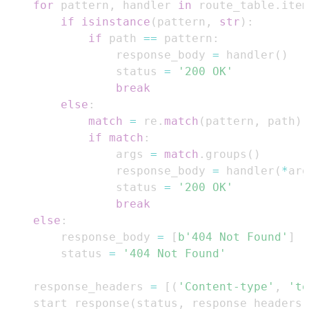
for
 pattern
,
 handler 
in
 route_table
.
item
if
isinstance
(
pattern
,
str
)
:
if
 path 
==
 pattern
:
                response_body 
=
 handler
(
)
                status 
=
'200 OK'
break
else
:
match
=
 re
.
match
(
pattern
,
 path
)
if
match
:
                args 
=
match
.
groups
(
)
                response_body 
=
 handler
(
*
arg
                status 
=
'200 OK'
break
else
:
        response_body 
=
[
b'404 Not Found'
]
        status 
=
'404 Not Found'
    response_headers 
=
[
(
'Content-type'
,
'te
    start_response
(
status
,
 response_headers
)