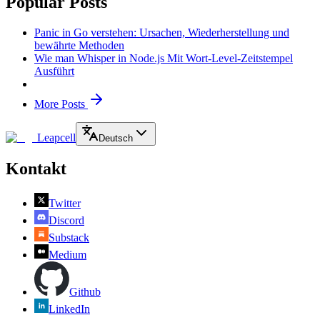
Popular Posts
Panic in Go verstehen: Ursachen, Wiederherstellung und
bewährte Methoden
Wie man Whisper in Node.js Mit Wort-Level-Zeitstempel
Ausführt
More Posts
Leapcell
Deutsch
Kontakt
Twitter
Discord
Substack
Medium
Github
LinkedIn