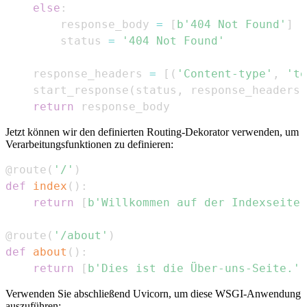
else
:
        response_body 
=
[
b'404 Not Found'
]
        status 
=
'404 Not Found'
    response_headers 
=
[
(
'Content-type'
,
'te
    start_response
(
status
,
 response_headers
)
return
 response_body
Jetzt können wir den definierten Routing-Dekorator verwenden, um
Verarbeitungsfunktionen zu definieren:
@route
(
'/'
)
def
index
(
)
:
return
[
b'Willkommen auf der Indexseite!
@route
(
'/about'
)
def
about
(
)
:
return
[
b'Dies ist die Über-uns-Seite.'
]
Verwenden Sie abschließend Uvicorn, um diese WSGI-Anwendung
auszuführen: