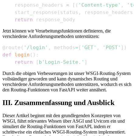
    response_headers 
=
[
(
'Content-type'
,
'te
    start_response
(
status
,
 response_headers
)
return
 response_body
Jetzt können wir Verarbeitungsfunktionen definieren, die
verschiedene Anforderungsmethoden unterstützen:
@route
(
'/login'
,
 methods
=
[
'GET'
,
'POST'
]
)
def
login
(
)
:
return
[
b'Login-Seite.'
]
Durch die obigen Verbesserungen ist unser WSGI-Routing-System
vollständiger geworden und kann dynamisches Routing und
verschiedene Anforderungsmethoden unterstützen, wodurch es sich
den Routing-Funktionen von FastAPI weiter annähert.
III. Zusammenfassung und Ausblick
Dieser Artikel beginnt mit den grundlegenden Konzepten von
WSGI, führt relevantes Wissen über ASGI und Uvicorn ein und
simuliert die Routing-Funktionen von FastAPI, indem er
schrittweise ein einfaches WSGI-Routing-System implementiert.