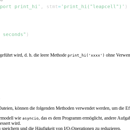
port print_hi'
,
 stmt
=
'print_hi("leapcell")'
)
 seconds"
)
ührt wird, d. h. die leere Methode
ohne Verwe
print_hi('xxxx')
n
 Dateien, können die folgenden Methoden verwendet werden, um die Eff
ermodell wie
, das es dem Programm ermöglicht, andere Aufga
asyncio
ssert wird.
 speichern und die Häufigkeit von I/O-Operationen zu reduzieren.