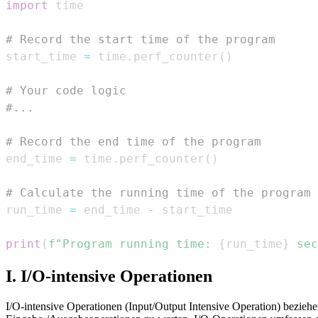
import
# Record the start time of the program
start_time 
=
 time
.
perf_counter
(
)
# Your code logic
#...
# Record the end time of the program
end_time 
=
 time
.
perf_counter
(
)
# Calculate the running time of the program
run_time 
=
 end_time 
-
print
(
f"Program running time: 
{
run_time
}
 sec
I. I/O-intensive Operationen
I/O-intensive Operationen (Input/Output Intensive Operation) bezieh