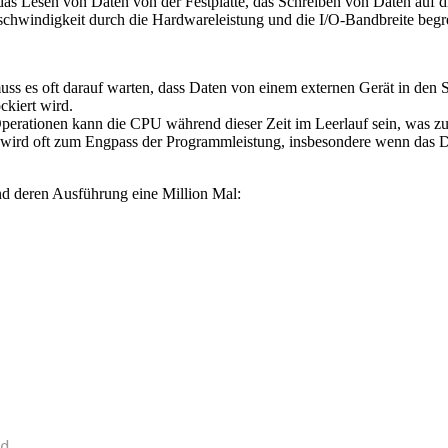
as Lesen von Daten von der Festplatte, das Schreiben von Daten auf 
hwindigkeit durch die Hardwareleistung und die I/O-Bandbreite begren
ss es oft darauf warten, dass Daten von einem externen Gerät in den 
kiert wird.
Operationen kann die CPU während dieser Zeit im Leerlauf sein, was z
 wird oft zum Engpass der Programmleistung, insbesondere wenn das 
d deren Ausführung eine Million Mal:
d