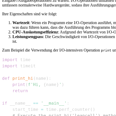
Eingabe-/Ausgabeoperationen zu warten. I/O-Operationen umfassen d
umfassen normalerweise Hardwaregeräte, sodass ihre Ausführungsgesc
Ihre Eigenschaften sind wie folgt:
Wartezeit
: Wenn ein Programm eine I/O-Operation ausführt, mu
was dazu führen kann, dass die Ausführung des Programms bloc
CPU-Auslastungseffizienz
: Aufgrund der Wartezeit von I/O-
Leistungsengpass
: Die Geschwindigkeit von I/O-Operationen
ist.
Zum Beispiel die Verwendung der I/O-intensiven Operation
un
print
import
import
def
print_hi
(
name
)
:
print
(
f'Hi, 
{
name
}
'
)
return
if
 __name__ 
==
'__main__'
:
    start_time 
=
 time
.
perf_counter
(
)
# Execute the print_hi('leapcell') metho