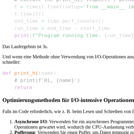
    t 
=
 timeit
.
Timer
(
setup
=
'from __main__ im
    t
.
timeit
(
)
    end_time 
=
 time
.
perf_counter
(
)
    run_time 
=
 end_time 
-
print
(
f"Program running time: 
{
run_time
}
Das Laufergebnis ist 3s.
Und wenn eine Methode ohne Verwendung von I/O-Operationen ausgef
schneller:
def
print_hi
(
name
)
:
# print(f'Hi, {name}')
return
Optimierungsmethoden für I/O-intensive Operatione
Falls im Code erforderlich, wie z. B. beim Lesen und Schreiben von
Asynchrone I/O
: Verwenden Sie ein asynchrones Programmi
Operationen gewartet wird, wodurch die CPU-Auslastung verbe
Pufferung
: Verwenden Sie einen Puffer, um Daten temporär zu