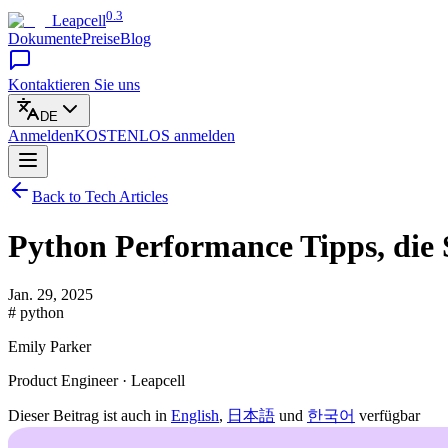
0.3
Leapcell
Dokumente
Preise
Blog
Kontaktieren Sie uns
DE
Anmelden
KOSTENLOS
anmelden
Back to Tech Articles
Python Performance Tipps, die
Jan. 29, 2025
# python
Emily Parker
Product Engineer · Leapcell
Dieser Beitrag ist auch in
English
,
日本語
und
한국어
verfügbar