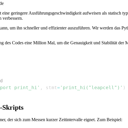
de
 Tat eine geringere Ausführungsgeschwindigkeit aufweisen als statisch 
h verbessern.
kann, um ihn schneller und effizienter auszuführen. Wir werden das 
g des Codes eine Million Mal, um die Genauigkeit und Stabilität der M
d
port print_hi'
,
 stmt
=
'print_hi("leapcell")'
)
-Skripts
er, der sich zum Messen kurzer Zeitintervalle eignet. Zum Beispiel: