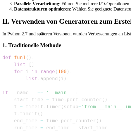
Parallele Verarbeitung
: Führen Sie mehrere I/O-Operationen 
Datenstrukturen optimieren
: Wählen Sie geeignete Datenstru
II. Verwenden von Generatoren zum Erstel
In Python 2.7 und späteren Versionen wurden Verbesserungen an Listen
1. Traditionelle Methode
def
fun1
(
)
:
list
=
[
]
for
 i 
in
range
(
100
)
:
list
.
append
(
i
)
if
 __name__ 
==
'__main__'
:
    start_time 
=
 time
.
perf_counter
(
)
    t 
=
 timeit
.
Timer
(
setup
=
'from __main__ im
    t
.
timeit
(
)
    end_time 
=
 time
.
perf_counter
(
)
    run_time 
=
 end_time 
-