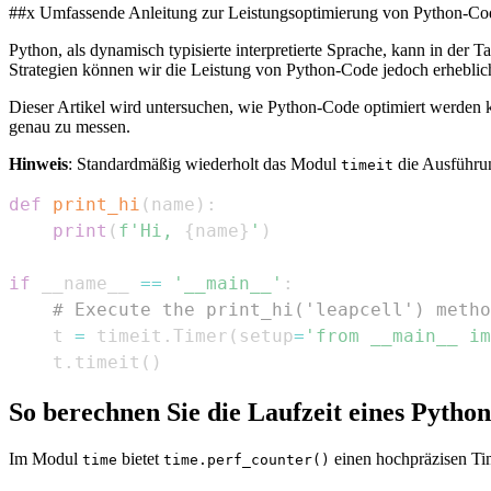
##x Umfassende Anleitung zur Leistungsoptimierung von Python-Co
Python, als dynamisch typisierte interpretierte Sprache, kann in der
Strategien können wir die Leistung von Python-Code jedoch erheblic
Dieser Artikel wird untersuchen, wie Python-Code optimiert werden 
genau zu messen.
Hinweis
: Standardmäßig wiederholt das Modul
die Ausführun
timeit
def
print_hi
(
name
)
:
print
(
f'Hi, 
{
name
}
'
)
if
 __name__ 
==
'__main__'
:
# Execute the print_hi('leapcell') metho
    t 
=
 timeit
.
Timer
(
setup
=
'from __main__ im
    t
.
timeit
(
)
So berechnen Sie die Laufzeit eines Python
Im Modul
bietet
einen hochpräzisen Tim
time
time.perf_counter()