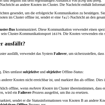
bei und beginnt mit dem regelmäßigen Austausch von
und
.
ping
pong
-Nachricht an andere Knoten im Cluster. Die Nachricht enthält Informat
ichten gesendet, um die erfolgreiche Kommunikation zu bestätigen. Si
oten im Cluster offline ist, sendet er eine
-Nachricht an den gesam
fail
uster-Bus
kommuniziert. Diese Kommunikation verwendet einen speziell
st sein Cluster-Kommunikationsport
. Die Knoten verwenden ein s
16379
r ausfällt?
uster ausfällt, verwendet das System
Failover
, um sicherzustellen, dass
g. Dies umfasst
subjektive
und
objektive
Offline-Status:
 anderer Knoten nicht erreichbar ist, und markiert ihn als offline. Dies i
rklich offline, wenn
mehrere Knoten
im Cluster übereinstimmen, dass er 
en, wird ein
Failover
-Prozess ausgelöst, um ihn zu ersetzen.
markiert, sendet er die Statusinformationen von Knoten B an andere K
objektiven Offline
-Prozess aus.