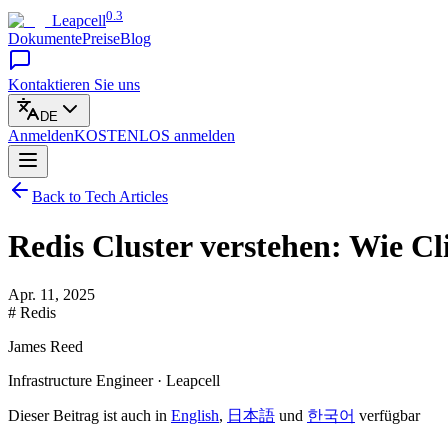
0.3
Leapcell
Dokumente
Preise
Blog
Kontaktieren Sie uns
DE
Anmelden
KOSTENLOS
anmelden
Back to Tech Articles
Redis Cluster verstehen: Wie Cl
Apr. 11, 2025
# Redis
James Reed
Infrastructure Engineer · Leapcell
Dieser Beitrag ist auch in
English
,
日本語
und
한국어
verfügbar