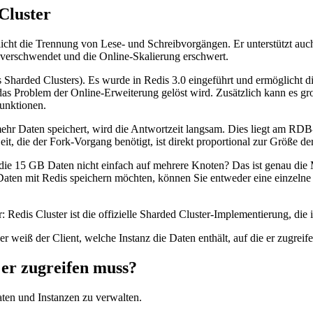
Cluster
cht die Trennung von Lese- und Schreibvorgängen. Er unterstützt auch
z verschwendet und die Online-Skalierung erschwert.
Sharded Clusters). Es wurde in Redis 3.0 eingeführt und ermöglicht die
 das Problem der Online-Erweiterung gelöst wird. Zusätzlich kann es g
Funktionen.
ehr Daten speichert, wird die Antwortzeit langsam. Dies liegt am RDB
t, die der Fork-Vorgang benötigt, ist direkt proportional zur Größe de
ie 15 GB Daten nicht einfach auf mehrere Knoten? Das ist genau die M
aten mit Redis speichern möchten, können Sie entweder eine einzelne 
Redis Cluster ist die offizielle Sharded Cluster-Implementierung, die 
er weiß der Client, welche Instanz die Daten enthält, auf die er zugrei
 er zugreifen muss?
ten und Instanzen zu verwalten.