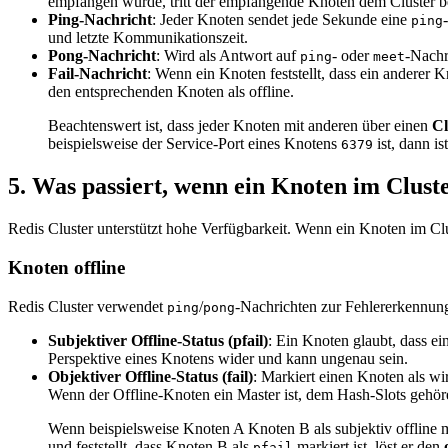
empfangen wurde, tritt der empfangende Knoten dem Cluster 
Ping-Nachricht
: Jeder Knoten sendet jede Sekunde eine
ping
und letzte Kommunikationszeit.
Pong-Nachricht
: Wird als Antwort auf
- oder
-Nachr
ping
meet
Fail-Nachricht
: Wenn ein Knoten feststellt, dass ein anderer Kn
den entsprechenden Knoten als offline.
Beachtenswert ist, dass jeder Knoten mit anderen über einen
Cl
beispielsweise der Service-Port eines Knotens
ist, dann i
6379
5. Was passiert, wenn ein Knoten im Cluste
Redis Cluster unterstützt hohe Verfügbarkeit. Wenn ein Knoten im Cl
Knoten offline
Redis Cluster verwendet
/
-Nachrichten zur Fehlererkennun
ping
pong
Subjektiver Offline-Status (pfail)
: Ein Knoten glaubt, dass ein
Perspektive eines Knotens wider und kann ungenau sein.
Objektiver Offline-Status (fail)
: Markiert einen Knoten als wi
Wenn der Offline-Knoten ein Master ist, dem Hash-Slots gehör
Wenn beispielsweise Knoten A Knoten B als subjektiv offline 
und feststellt, dass Knoten B als
markiert ist, löst er den
pfail