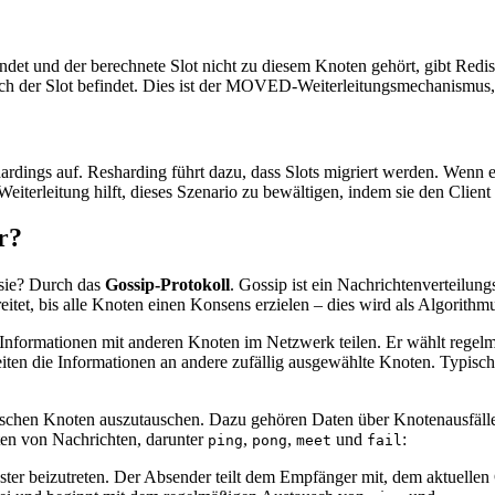
ndet und der berechnete Slot nicht zu diesem Knoten gehört, gibt Redi
ich der Slot befindet. Dies ist der MOVED-Weiterleitungsmechanismus,
hardings auf. Resharding führt dazu, dass Slots migriert werden. Wenn 
terleitung hilft, dieses Szenario zu bewältigen, indem sie den Client
r?
 sie? Durch das
Gossip-Protokoll
. Gossip ist ein Nachrichtenverteilun
itet, bis alle Knoten einen Konsens erzielen – dies wird als Algorith
Informationen mit anderen Knoten im Netzwerk teilen. Er wählt regelm
breiten die Informationen an andere zufällig ausgewählte Knoten. Typis
wischen Knoten auszutauschen. Dazu gehören Daten über Knotenausfäl
en von Nachrichten, darunter
,
,
und
:
ping
pong
meet
fail
ster beizutreten. Der Absender teilt dem Empfänger mit, dem aktuellen