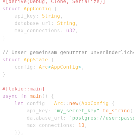
#[derive(Debug, Clone, Serialize)]
struct
AppConfig
{
    api_key
:
String
,
    database_url
:
String
,
    max_connections
:
u32
,
}
// Unser gemeinsam genutzter unveränderliche
struct
AppState
{
    config
:
Arc
<
AppConfig
>
,
}
#[tokio::main]
async
fn
main
(
)
{
let
 config 
=
Arc
::
new
(
AppConfig
{
        api_key
:
"my_secret_key"
.
to_string
(
)
        database_url
:
"postgres://user:pass@
        max_connections
:
10
,
}
)
;