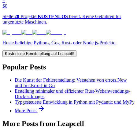
=
$0
Stelle
20
Projekte
KOSTENLOS
bereit. Keine Gebühren für
ungenutzte Maschinen.
Hoste beliebige Python-, Go-, Rust- oder Node.js-Projekte.
Kostenlose Bereitstellung auf Leapcell!
Popular Posts
Die Kunst der Fehlererstellung: Verstehen von errors.New
und fmt.Errorf in Go
Erstellung minimaler und effizienter Rust-Webanwendungs-
Docker-Images
Typgesteuerte Entwicklung in Python mit Pydantic und MyPy
More Posts
More Posts from Leapcell