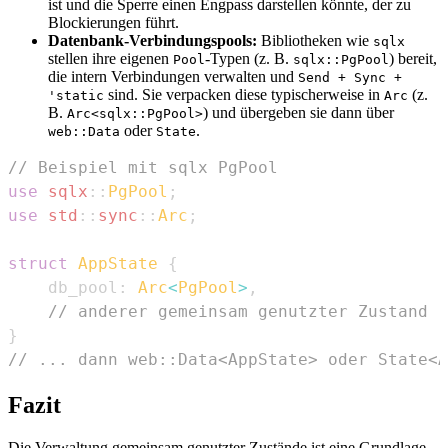
ist und die Sperre einen Engpass darstellen könnte, der zu
Blockierungen führt.
Datenbank-Verbindungspools:
Bibliotheken wie
sqlx
stellen ihre eigenen
-Typen (z. B.
) bereit,
Pool
sqlx::PgPool
die intern Verbindungen verwalten und
Send + Sync +
sind. Sie verpacken diese typischerweise in
(z.
'static
Arc
B.
) und übergeben sie dann über
Arc<sqlx::PgPool>
oder
.
web::Data
State
// Beispiel mit sqlx PgPool
use
sqlx
::
PgPool
;
use
std
::
sync
::
Arc
;
struct
AppState
{
    db_pool
:
Arc
<
PgPool
>
,
// anderer gemeinsam genutzter Zustand
}
// ... dann web::Data<AppState> oder State<A
Fazit
Die Verwaltung gemeinsam genutzter Zustände ist eine Grundlage