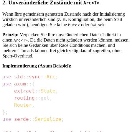
2. Unveränderliche Zustände mit
Arc<T>
Wenn Ihre gemeinsam genutzten Zustände nach der Initialisierung
wirklich unveränderlich sind (z. B. Konfiguration, die beim Start
geladen wird), benötigen Sie keine
oder
.
Mutex
RwLock
Prinzip:
Verpacken Sie Ihre unveränderlichen Daten
direkt in
T
einen
. Da die Daten nicht geändert werden können, müssen
Arc<T>
Sie sich keine Gedanken über Race Conditions machen, und
mehrere Threads können frei gleichzeitig darauf zugreifen, ohne
Sperr-Overhead.
Implementierung (Axum Beispiel):
use
std
::
sync
::
Arc
;
use
axum
::
{
extract
::
State
,
routing
::
get
,
Router
,
}
;
use
serde
::
Serialize
;