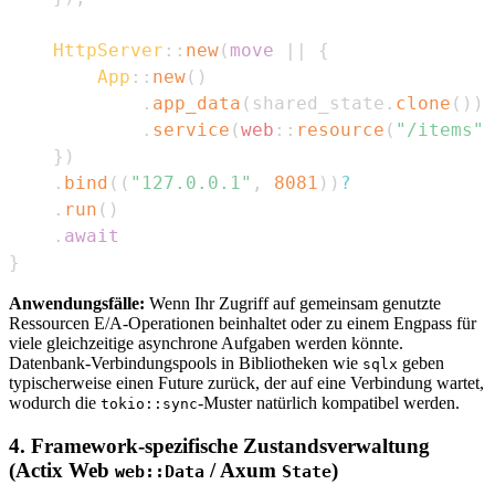
HttpServer
::
new
(
move
|
|
{
App
::
new
(
)
.
app_data
(
shared_state
.
clone
(
)
)
.
service
(
web
::
resource
(
"/items"
)
}
)
.
bind
(
(
"127.0.0.1"
,
8081
)
)
?
.
run
(
)
.
await
}
Anwendungsfälle:
Wenn Ihr Zugriff auf gemeinsam genutzte
Ressourcen E/A-Operationen beinhaltet oder zu einem Engpass für
viele gleichzeitige asynchrone Aufgaben werden könnte.
Datenbank-Verbindungspools in Bibliotheken wie
geben
sqlx
typischerweise einen Future zurück, der auf eine Verbindung wartet,
wodurch die
-Muster natürlich kompatibel werden.
tokio::sync
4. Framework-spezifische Zustandsverwaltung
(Actix Web
/ Axum
)
web::Data
State