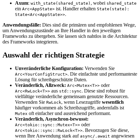
Axum
:
, wobei
with_state(shared_state)
shared_state
ein
ist. Handler erhalten
Arc<AppState>
State(state):
.
State<Arc<AppState>>
Anwendungsfälle:
Dies sind die primären und empfohlenen Wege,
um Anwendungszustände an Ihre Handler in den jeweiligen
Frameworks zu übergeben. Sie lassen sich nahtlos in die Architektur
des Frameworks integrieren.
Auswahl der richtigen Strategie
Unveränderliche Konfiguration:
Verwenden Sie
. Die einfachste und performanteste
Arc<YourConfigStruct>
Lösung für schreibgeschützte Daten.
Veränderlich, Allzweck:
oder
Arc<Mutex<T>>
aus
. Diese sind robust für
Arc<RwLock<T>>
std::sync
vielfältige veränderliche gemeinsam genutzte Ressourcen.
Verwenden Sie
, wenn Lesezugriffe
wesentlich
RwLock
häufiger vorkommen als Schreibzugriffe, andernfalls ist
oft einfacher und ausreichend performant.
Mutex
Veränderlich, Asynchron-bewusst:
oder
Arc<tokio::sync::Mutex<T>>
. Bevorzugen Sie diese,
Arc<tokio::sync::RwLock<T>>
wenn Ihre Anwendung stark auf
angewiesen
async/.await