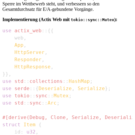
Sperre im Wettbewerb steht, und verbessern so den
Gesamtdurchsatz für E/A-gebundene Vorgänge.
Implementierung (Actix Web mit
):
tokio::sync::Mutex
use
actix_web
::
{
{
    web
,
App
,
HttpServer
,
Responder
,
HttpResponse
,
}
}
,
use
std
::
collections
::
HashMap
;
use
serde
::
{
Deserialize
,
Serialize
}
;
use
tokio
::
sync
::
Mutex
;
use
std
::
sync
::
Arc
;
#[derive(Debug, Clone, Serialize, Deserializ
struct
Item
{
    id
:
u32
,