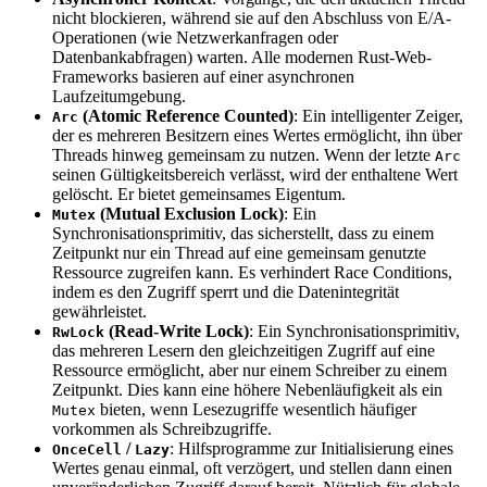
nicht blockieren, während sie auf den Abschluss von E/A-
Operationen (wie Netzwerkanfragen oder
Datenbankabfragen) warten. Alle modernen Rust-Web-
Frameworks basieren auf einer asynchronen
Laufzeitumgebung.
(Atomic Reference Counted)
: Ein intelligenter Zeiger,
Arc
der es mehreren Besitzern eines Wertes ermöglicht, ihn über
Threads hinweg gemeinsam zu nutzen. Wenn der letzte
Arc
seinen Gültigkeitsbereich verlässt, wird der enthaltene Wert
gelöscht. Er bietet gemeinsames Eigentum.
(Mutual Exclusion Lock)
: Ein
Mutex
Synchronisationsprimitiv, das sicherstellt, dass zu einem
Zeitpunkt nur ein Thread auf eine gemeinsam genutzte
Ressource zugreifen kann. Es verhindert Race Conditions,
indem es den Zugriff sperrt und die Datenintegrität
gewährleistet.
(Read-Write Lock)
: Ein Synchronisationsprimitiv,
RwLock
das mehreren Lesern den gleichzeitigen Zugriff auf eine
Ressource ermöglicht, aber nur einem Schreiber zu einem
Zeitpunkt. Dies kann eine höhere Nebenläufigkeit als ein
bieten, wenn Lesezugriffe wesentlich häufiger
Mutex
vorkommen als Schreibzugriffe.
/
: Hilfsprogramme zur Initialisierung eines
OnceCell
Lazy
Wertes genau einmal, oft verzögert, und stellen dann einen