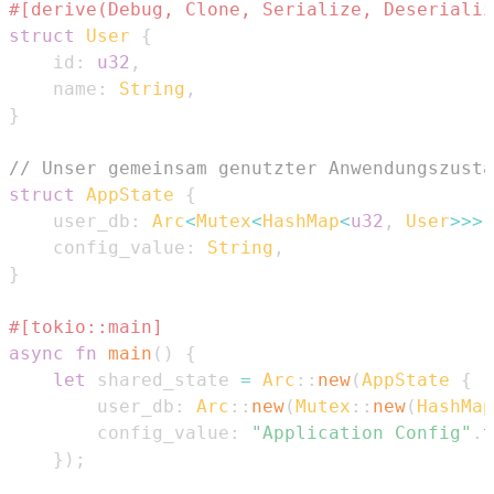
#[derive(Debug, Clone, Serialize, Deserializ
struct
User
{
    id
:
u32
,
    name
:
String
,
}
// Unser gemeinsam genutzter Anwendungszusta
struct
AppState
{
    user_db
:
Arc
<
Mutex
<
HashMap
<
u32
,
User
>>
>
,
    config_value
:
String
,
}
#[tokio::main]
async
fn
main
(
)
{
let
 shared_state 
=
Arc
::
new
(
AppState
{
        user_db
:
Arc
::
new
(
Mutex
::
new
(
HashMap
        config_value
:
"Application Config"
.
t
}
)
;