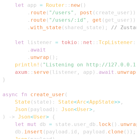
let
 app 
=
Router
::
new
(
)
.
route
(
"/users"
,
post
(
create_user
)
)
.
route
(
"/users/:id"
,
get
(
get_user
)
)
.
with_state
(
shared_state
)
;
// Zustan
let
 listener 
=
tokio
::
net
::
TcpListener
::
.
await
.
unwrap
(
)
;
println!
(
"Listening on http://127.0.0.1:
axum
::
serve
(
listener
,
 app
)
.
await
.
unwrap
(
}
async
fn
create_user
(
State
(
state
)
:
State
<
Arc
<
AppState
>>
,
Json
(
payload
)
:
Json
<
User
>
,
)
->
Json
<
User
>
{
let
mut
 db 
=
 state
.
user_db
.
lock
(
)
.
unwrap
    db
.
insert
(
payload
.
id
,
 payload
.
clone
(
)
)
;