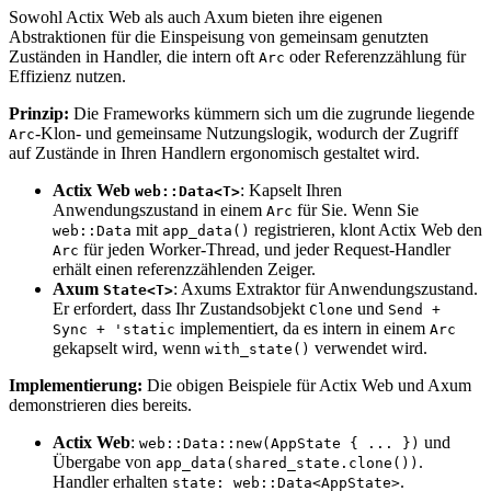
Sowohl Actix Web als auch Axum bieten ihre eigenen
Abstraktionen für die Einspeisung von gemeinsam genutzten
Zuständen in Handler, die intern oft
oder Referenzzählung für
Arc
Effizienz nutzen.
Prinzip:
Die Frameworks kümmern sich um die zugrunde liegende
-Klon- und gemeinsame Nutzungslogik, wodurch der Zugriff
Arc
auf Zustände in Ihren Handlern ergonomisch gestaltet wird.
Actix Web
: Kapselt Ihren
web::Data<T>
Anwendungszustand in einem
für Sie. Wenn Sie
Arc
mit
registrieren, klont Actix Web den
web::Data
app_data()
für jeden Worker-Thread, und jeder Request-Handler
Arc
erhält einen referenzzählenden Zeiger.
Axum
: Axums Extraktor für Anwendungszustand.
State<T>
Er erfordert, dass Ihr Zustandsobjekt
und
Clone
Send +
implementiert, da es intern in einem
Sync + 'static
Arc
gekapselt wird, wenn
verwendet wird.
with_state()
Implementierung:
Die obigen Beispiele für Actix Web und Axum
demonstrieren dies bereits.
Actix Web
:
und
web::Data::new(AppState { ... })
Übergabe von
.
app_data(shared_state.clone())
Handler erhalten
.
state: web::Data<AppState>