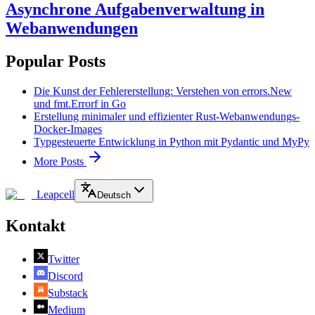
Asynchrone Aufgabenverwaltung in
Webanwendungen
Popular Posts
Die Kunst der Fehlererstellung: Verstehen von errors.New
und fmt.Errorf in Go
Erstellung minimaler und effizienter Rust-Webanwendungs-
Docker-Images
Typgesteuerte Entwicklung in Python mit Pydantic und MyPy
More Posts
Leapcell
Deutsch
Kontakt
Twitter
Discord
Substack
Medium