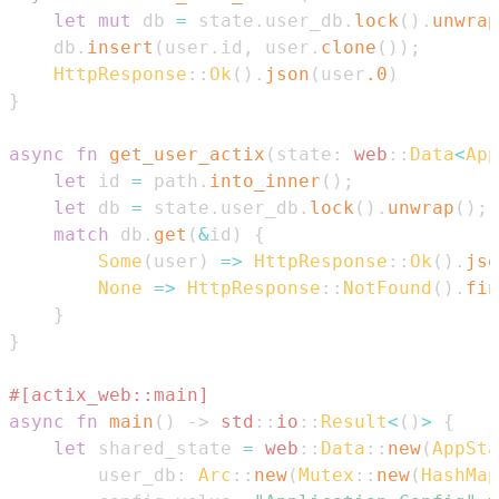
let
mut
 db 
=
 state
.
user_db
.
lock
(
)
.
unwrap
    db
.
insert
(
user
.
id
,
 user
.
clone
(
)
)
;
HttpResponse
::
Ok
(
)
.
json
(
user
.0
)
}
async
fn
get_user_actix
(
state
:
web
::
Data
<
App
let
 id 
=
 path
.
into_inner
(
)
;
let
 db 
=
 state
.
user_db
.
lock
(
)
.
unwrap
(
)
;
match
 db
.
get
(
&
id
)
{
Some
(
user
)
=>
HttpResponse
::
Ok
(
)
.
jso
None
=>
HttpResponse
::
NotFound
(
)
.
fin
}
}
#[actix_web::main]
async
fn
main
(
)
->
std
::
io
::
Result
<
(
)
>
{
let
 shared_state 
=
web
::
Data
::
new
(
AppSta
        user_db
:
Arc
::
new
(
Mutex
::
new
(
HashMap