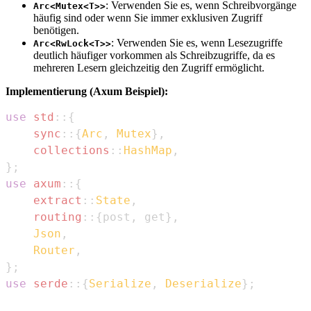
: Verwenden Sie es, wenn Schreibvorgänge
Arc<Mutex<T>>
häufig sind oder wenn Sie immer exklusiven Zugriff
benötigen.
: Verwenden Sie es, wenn Lesezugriffe
Arc<RwLock<T>>
deutlich häufiger vorkommen als Schreibzugriffe, da es
mehreren Lesern gleichzeitig den Zugriff ermöglicht.
Implementierung (Axum Beispiel):
use
std
::
{
sync
::
{
Arc
,
Mutex
}
,
collections
::
HashMap
,
}
;
use
axum
::
{
extract
::
State
,
routing
::
{
post
,
 get
}
,
Json
,
Router
,
}
;
use
serde
::
{
Serialize
,
Deserialize
}
;