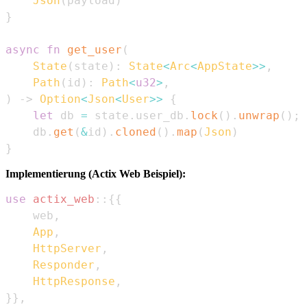
Json
(
payload
)
}
async
fn
get_user
(
State
(
state
)
:
State
<
Arc
<
AppState
>>
,
Path
(
id
)
:
Path
<
u32
>
,
)
->
Option
<
Json
<
User
>>
{
let
 db 
=
 state
.
user_db
.
lock
(
)
.
unwrap
(
)
;
    db
.
get
(
&
id
)
.
cloned
(
)
.
map
(
Json
)
}
Implementierung (Actix Web Beispiel):
use
actix_web
::
{
{
    web
,
App
,
HttpServer
,
Responder
,
HttpResponse
,
}
}
,