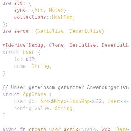
use
std
::
{
sync
::
{
Arc
,
Mutex
}
,
collections
::
HashMap
,
}
;
use
serde
::
{
Serialize
,
Deserialize
}
;
#[derive(Debug, Clone, Serialize, Deserializ
struct
User
{
    id
:
u32
,
    name
:
String
,
}
// Unser gemeinsam genutzter Anwendungszusta
struct
AppState
{
    user_db
:
Arc
<
Mutex
<
HashMap
<
u32
,
User
>>
>
,
    config_value
:
String
,
}
async
fn
create_user_actix
(
state
:
web
::
Data
<