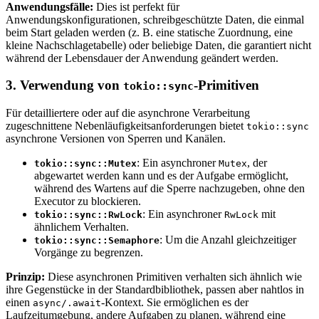
Anwendungsfälle:
Dies ist perfekt für
Anwendungskonfigurationen, schreibgeschützte Daten, die einmal
beim Start geladen werden (z. B. eine statische Zuordnung, eine
kleine Nachschlagetabelle) oder beliebige Daten, die garantiert nicht
während der Lebensdauer der Anwendung geändert werden.
3. Verwendung von
-Primitiven
tokio::sync
Für detailliertere oder auf die asynchrone Verarbeitung
zugeschnittene Nebenläufigkeitsanforderungen bietet
tokio::sync
asynchrone Versionen von Sperren und Kanälen.
: Ein asynchroner
, der
tokio::sync::Mutex
Mutex
abgewartet werden kann und es der Aufgabe ermöglicht,
während des Wartens auf die Sperre nachzugeben, ohne den
Executor zu blockieren.
: Ein asynchroner
mit
tokio::sync::RwLock
RwLock
ähnlichem Verhalten.
: Um die Anzahl gleichzeitiger
tokio::sync::Semaphore
Vorgänge zu begrenzen.
Prinzip:
Diese asynchronen Primitiven verhalten sich ähnlich wie
ihre Gegenstücke in der Standardbibliothek, passen aber nahtlos in
einen
-Kontext. Sie ermöglichen es der
async/.await
Laufzeitumgebung, andere Aufgaben zu planen, während eine