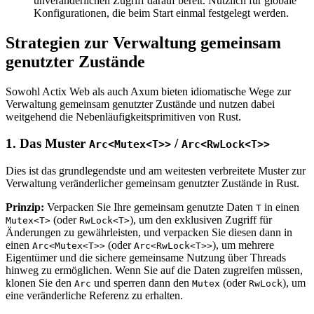
unveränderlichen Zugriff darauf bereit. Nützlich für globale
Konfigurationen, die beim Start einmal festgelegt werden.
Strategien zur Verwaltung gemeinsam
genutzter Zustände
Sowohl Actix Web als auch Axum bieten idiomatische Wege zur
Verwaltung gemeinsam genutzter Zustände und nutzen dabei
weitgehend die Nebenläufigkeitsprimitiven von Rust.
1. Das Muster
/
Arc<Mutex<T>>
Arc<RwLock<T>>
Dies ist das grundlegendste und am weitesten verbreitete Muster zur
Verwaltung veränderlicher gemeinsam genutzter Zustände in Rust.
Prinzip:
Verpacken Sie Ihre gemeinsam genutzte Daten
in einen
T
(oder
), um den exklusiven Zugriff für
Mutex<T>
RwLock<T>
Änderungen zu gewährleisten, und verpacken Sie diesen dann in
einen
(oder
), um mehrere
Arc<Mutex<T>>
Arc<RwLock<T>>
Eigentümer und die sichere gemeinsame Nutzung über Threads
hinweg zu ermöglichen. Wenn Sie auf die Daten zugreifen müssen,
klonen Sie den
und sperren dann den
(oder
), um
Arc
Mutex
RwLock
eine veränderliche Referenz zu erhalten.