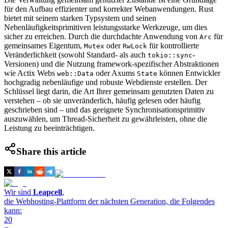
für den Aufbau effizienter und korrekter Webanwendungen. Rust
bietet mit seinem starken Typsystem und seinen
Nebenläufigkeitsprimitiven leistungsstarke Werkzeuge, um dies
sicher zu erreichen. Durch die durchdachte Anwendung von
für
Arc
gemeinsames Eigentum,
oder
für kontrollierte
Mutex
RwLock
Veränderlichkeit (sowohl Standard- als auch
-
tokio::sync
Versionen) und die Nutzung framework-spezifischer Abstraktionen
wie Actix Webs
oder Axums
können Entwickler
web::Data
State
hochgradig nebenläufige und robuste Webdienste erstellen. Der
Schlüssel liegt darin, die Art Ihrer gemeinsam genutzten Daten zu
verstehen – ob sie unveränderlich, häufig gelesen oder häufig
geschrieben sind – und das geeignete Synchronisationsprimitiv
auszuwählen, um Thread-Sicherheit zu gewährleisten, ohne die
Leistung zu beeinträchtigen.
Share this article
Wir sind
Leapcell
,
die Webhosting-Plattform der nächsten Generation, die Folgendes
kann:
20