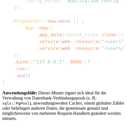
        config_value
:
"Application Config"
.
t
}
)
;
HttpServer
::
new
(
move
|
|
{
App
::
new
(
)
.
app_data
(
shared_state
.
clone
(
)
)
.
service
(
web
::
resource
(
"/users"
)
.
service
(
web
::
resource
(
"/users/{
}
)
.
bind
(
(
"127.0.0.1"
,
8080
)
)
?
.
run
(
)
.
await
}
Anwendungsfälle:
Dieses Muster eignet sich ideal für die
Verwaltung von Datenbank-Verbindungspools (z. B.
), anwendungsweiten Caches, einem globalen Zähler
sqlx::PgPool
oder beliebigen anderen Daten, die gemeinsam genutzt und
möglicherweise von mehreren Request-Handlern geändert werden
müssen.