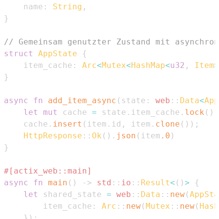
    name
:
String
,
}
// Gemeinsam genutzter Zustand mit asynchron
struct
AppState
{
    item_cache
:
Arc
<
Mutex
<
HashMap
<
u32
,
Item
>
}
async
fn
add_item_async
(
state
:
web
::
Data
<
App
let
mut
 cache 
=
 state
.
item_cache
.
lock
(
)
.
    cache
.
insert
(
item
.
id
,
 item
.
clone
(
)
)
;
HttpResponse
::
Ok
(
)
.
json
(
item
.0
)
}
#[actix_web::main]
async
fn
main
(
)
->
std
::
io
::
Result
<
(
)
>
{
let
 shared_state 
=
web
::
Data
::
new
(
AppSta
        item_cache
:
Arc
::
new
(
Mutex
::
new
(
Hash
}
)
;