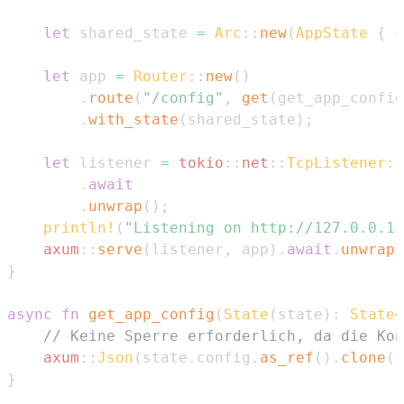
let
 shared_state 
=
Arc
::
new
(
AppState
{
 c
let
 app 
=
Router
::
new
(
)
.
route
(
"/config"
,
get
(
get_app_config
.
with_state
(
shared_state
)
;
let
 listener 
=
tokio
::
net
::
TcpListener
::
.
await
.
unwrap
(
)
;
println!
(
"Listening on http://127.0.0.1:
axum
::
serve
(
listener
,
 app
)
.
await
.
unwrap
(
}
async
fn
get_app_config
(
State
(
state
)
:
State
<
// Keine Sperre erforderlich, da die Kon
axum
::
Json
(
state
.
config
.
as_ref
(
)
.
clone
(
)
}