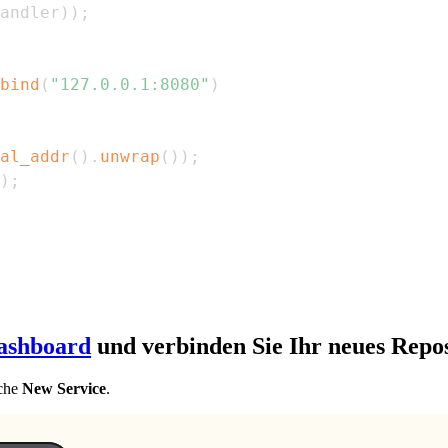
andler
)
)
;
bind
(
"127.0.0.1:8080"
)
al_addr
(
)
.
unwrap
(
)
)
;
)
;
ashboard
und verbinden Sie Ihr neues Repos
äche
New Service
.