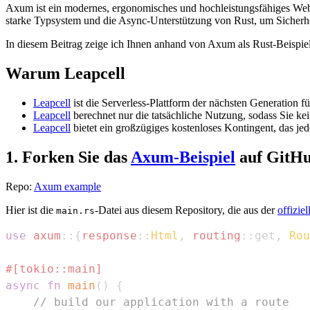
Axum ist ein modernes, ergonomisches und hochleistungsfähiges Webf
starke Typsystem und die Async-Unterstützung von Rust, um Sicherhei
In diesem Beitrag zeige ich Ihnen anhand von Axum als Rust-Beispiel,
Warum Leapcell
Leapcell
ist die Serverless-Plattform der nächsten Generation f
Leapcell
berechnet nur die tatsächliche Nutzung, sodass Sie ke
Leapcell
bietet ein großzügiges kostenloses Kontingent, das jed
1. Forken Sie das
Axum-Beispiel
auf GitHu
Repo:
Axum example
Hier ist die
-Datei aus diesem Repository, die aus der
offizi
main.rs
use
axum
::
{
response
::
Html
,
routing
::
get
,
Rou
#[tokio::main]
async
fn
main
(
)
{
// build our application with a route