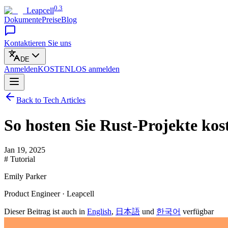
0.3
Leapcell
Dokumente
Preise
Blog
Kontaktieren Sie uns
DE
Anmelden
KOSTENLOS
anmelden
Back to Tech Articles
So hosten Sie Rust-Projekte kos
Jan 19, 2025
# Tutorial
Emily Parker
Product Engineer · Leapcell
Dieser Beitrag ist auch in
English
,
日本語
und
한국어
verfügbar