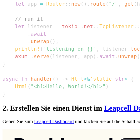
let
 app 
=
Router
::
new
(
)
.
route
(
"/"
,
get
(
h
// run it
let
 listener 
=
tokio
::
net
::
TcpListener
::
.
await
.
unwrap
(
)
;
println!
(
"listening on {}"
,
 listener
.
loc
axum
::
serve
(
listener
,
 app
)
.
await
.
unwrap
(
}
async
fn
handler
(
)
->
Html
<
&
'static
str
>
{
Html
(
"<h1>Hello, World!</h1>"
)
}
2. Erstellen Sie einen Dienst im
Leapcell D
Gehen Sie zum
Leapcell Dashboard
und klicken Sie auf die Schaltfl