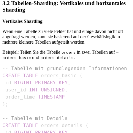
3.2 Tabellen-Sharding: Vertikales und horizontales
Sharding
Vertikales Sharding
Wenn eine Tabelle zu viele Felder hat und einige davon nicht oft
abgefragt werden, kann sie basierend auf der Geschäftslogik in
mehrere kleinere Tabellen aufgeteilt werden.
Beispiel: Teilen Sie die Tabelle
in zwei Tabellen auf –
orders
und
.
orders_basic
orders_details
-- Tabelle mit grundlegenden Informationen
CREATE
TABLE
 orders_basic 
(
 id 
BIGINT
PRIMARY
KEY
,
 user_id 
INT
UNSIGNED
,
 order_time 
TIMESTAMP
)
;
-- Tabelle mit Details
CREATE
TABLE
 orders_details 
(
 id 
BIGINT
PRIMARY
KEY
,