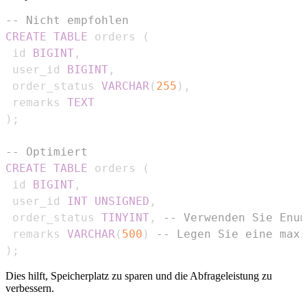
-- Nicht empfohlen
CREATE
TABLE
 orders 
(
 id 
BIGINT
,
 user_id 
BIGINT
,
 order_status 
VARCHAR
(
255
)
,
 remarks 
TEXT
)
;
-- Optimiert
CREATE
TABLE
 orders 
(
 id 
BIGINT
,
 user_id 
INT
UNSIGNED
,
 order_status 
TINYINT
,
-- Verwenden Sie Enum
 remarks 
VARCHAR
(
500
)
-- Legen Sie eine maxi
)
;
Dies hilft, Speicherplatz zu sparen und die Abfrageleistung zu
verbessern.