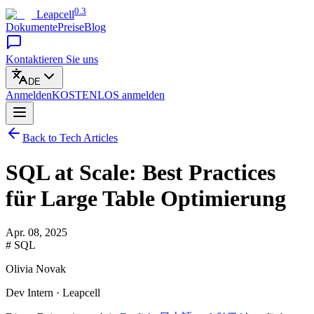
0.3
Leapcell
Dokumente
Preise
Blog
Kontaktieren Sie uns
DE
Anmelden
KOSTENLOS
anmelden
Back to Tech Articles
SQL at Scale: Best Practices
für Large Table Optimierung
Apr. 08, 2025
# SQL
Olivia Novak
Dev Intern · Leapcell