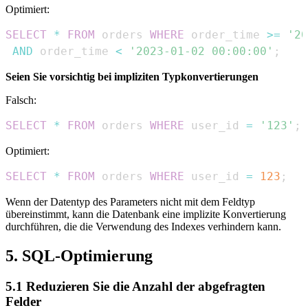
Optimiert:
SELECT
*
FROM
 orders 
WHERE
 order_time 
>=
'20
AND
 order_time 
<
'2023-01-02 00:00:00'
;
Seien Sie vorsichtig bei impliziten Typkonvertierungen
Falsch:
SELECT
*
FROM
 orders 
WHERE
 user_id 
=
'123'
;
Optimiert:
SELECT
*
FROM
 orders 
WHERE
 user_id 
=
123
;
Wenn der Datentyp des Parameters nicht mit dem Feldtyp
übereinstimmt, kann die Datenbank eine implizite Konvertierung
durchführen, die die Verwendung des Indexes verhindern kann.
5. SQL-Optimierung
5.1 Reduzieren Sie die Anzahl der abgefragten
Felder