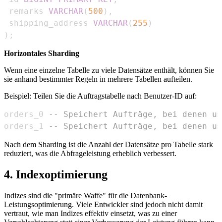
 remarks 
VARCHAR
(
500
)
,
 shipping_address 
VARCHAR
(
255
)
)
;
Horizontales Sharding
Wenn eine einzelne Tabelle zu viele Datensätze enthält, können Sie
sie anhand bestimmter Regeln in mehrere Tabellen aufteilen.
Beispiel: Teilen Sie die Auftragstabelle nach Benutzer-ID auf:
orders_0 
-- Speichert Aufträge, bei denen us
orders_1 
-- Speichert Aufträge, bei denen us
Nach dem Sharding ist die Anzahl der Datensätze pro Tabelle stark
reduziert, was die Abfrageleistung erheblich verbessert.
4. Indexoptimierung
Indizes sind die "primäre Waffe" für die Datenbank-
Leistungsoptimierung. Viele Entwickler sind jedoch nicht damit
vertraut, wie man Indizes effektiv einsetzt, was zu einer