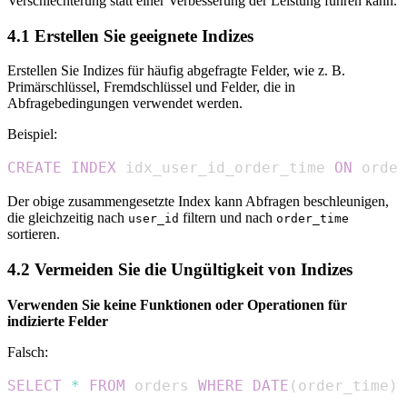
Verschlechterung statt einer Verbesserung der Leistung führen kann.
4.1 Erstellen Sie geeignete Indizes
Erstellen Sie Indizes für häufig abgefragte Felder, wie z. B.
Primärschlüssel, Fremdschlüssel und Felder, die in
Abfragebedingungen verwendet werden.
Beispiel:
CREATE
INDEX
 idx_user_id_order_time 
ON
 order
Der obige zusammengesetzte Index kann Abfragen beschleunigen,
die gleichzeitig nach
filtern und nach
user_id
order_time
sortieren.
4.2 Vermeiden Sie die Ungültigkeit von Indizes
Verwenden Sie keine Funktionen oder Operationen für
indizierte Felder
Falsch:
SELECT
*
FROM
 orders 
WHERE
DATE
(
order_time
)