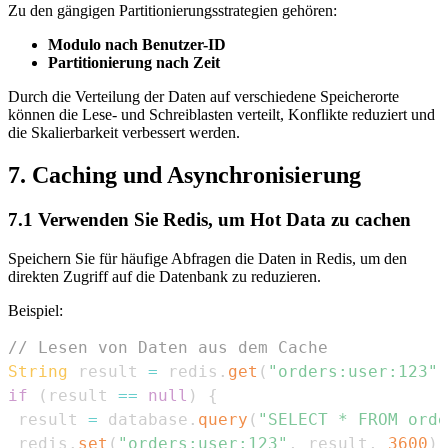
Zu den gängigen Partitionierungsstrategien gehören:
Modulo nach Benutzer-ID
Partitionierung nach Zeit
Durch die Verteilung der Daten auf verschiedene Speicherorte
können die Lese- und Schreiblasten verteilt, Konflikte reduziert und
die Skalierbarkeit verbessert werden.
7. Caching und Asynchronisierung
7.1 Verwenden Sie Redis, um Hot Data zu cachen
Speichern Sie für häufige Abfragen die Daten in Redis, um den
direkten Zugriff auf die Datenbank zu reduzieren.
Beispiel:
// Lesen von Daten aus dem Cache
String
 result 
=
 redis
.
get
(
"orders:user:123"
)
if
(
result 
==
null
)
{
 result 
=
 database
.
query
(
"SELECT * FROM orde
 redis
.
set
(
"orders:user:123"
,
 result
,
3600
)
;