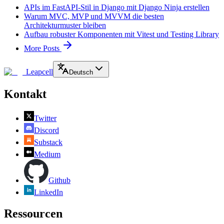
APIs im FastAPI-Stil in Django mit Django Ninja erstellen
Warum MVC, MVP und MVVM die besten
Architekturmuster bleiben
Aufbau robuster Komponenten mit Vitest und Testing Library
More Posts
Leapcell
Deutsch
Kontakt
Twitter
Discord
Substack
Medium
Github
LinkedIn
Ressourcen