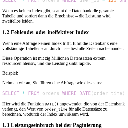
SELECT
*
FROM
 orders 
WHERE
 user_id 
=
123
ORD
Wenn es keinen Index gibt, scannt die Datenbank die gesamte
Tabelle und sortiert dann die Ergebnisse – die Leistung wird
zweifellos leiden.
1.2 Fehlender oder ineffektiver Index
Wenn eine Abfrage keinen Index trifft, führt die Datenbank eine
vollständige Tabellenscan durch – sie liest alle Zeilen nacheinander.
Diese Operation ist mit zig Millionen Datensätzen extrem
ressourcenintensiv, und die Leistung sinkt rapide.
Beispiel:
Nehmen wir an, Sie führen eine Abfrage wie diese aus:
SELECT
*
FROM
 orders 
WHERE
DATE
(
order_time
)
Hier wird die Funktion
angewendet, die von der Datenbank
DATE()
verlangt, den Wert von
für alle Datensätze zu
order_time
berechnen, wodurch der Index unwirksam wird.
1.3 Leistungseinbruch bei der Paginierung