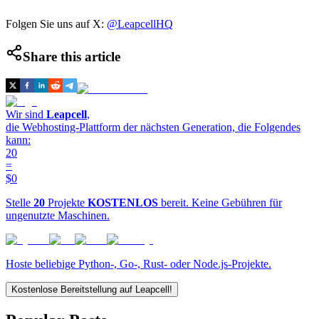
Folgen Sie uns auf X:
@LeapcellHQ
Share this article
Wir sind
Leapcell
,
die Webhosting-Plattform der nächsten Generation, die Folgendes
kann:
20
=
$0
Stelle
20
Projekte
KOSTENLOS
bereit. Keine Gebühren für
ungenutzte Maschinen.
Hoste beliebige Python-, Go-, Rust- oder Node.js-Projekte.
Kostenlose Bereitstellung auf Leapcell!