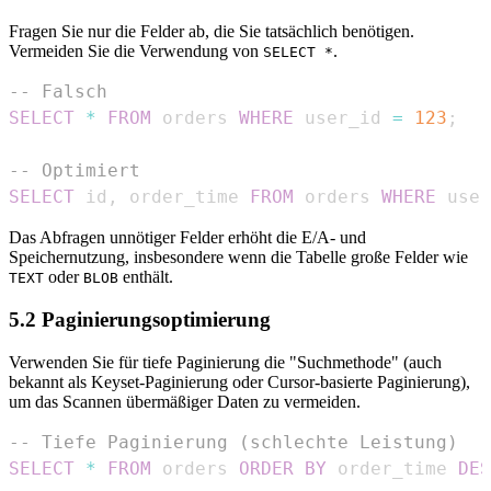
Fragen Sie nur die Felder ab, die Sie tatsächlich benötigen.
Vermeiden Sie die Verwendung von
.
SELECT *
-- Falsch
SELECT
*
FROM
 orders 
WHERE
 user_id 
=
123
;
-- Optimiert
SELECT
 id
,
 order_time 
FROM
 orders 
WHERE
 user
Das Abfragen unnötiger Felder erhöht die E/A- und
Speichernutzung, insbesondere wenn die Tabelle große Felder wie
oder
enthält.
TEXT
BLOB
5.2 Paginierungsoptimierung
Verwenden Sie für tiefe Paginierung die "Suchmethode" (auch
bekannt als Keyset-Paginierung oder Cursor-basierte Paginierung),
um das Scannen übermäßiger Daten zu vermeiden.
-- Tiefe Paginierung (schlechte Leistung)
SELECT
*
FROM
 orders 
ORDER
BY
 order_time 
DES