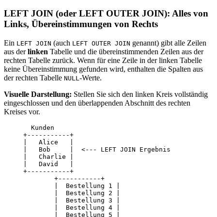
LEFT JOIN (oder LEFT OUTER JOIN): Alles von
Links, Übereinstimmungen von Rechts
Ein
(auch
genannt) gibt alle Zeilen
LEFT JOIN
LEFT OUTER JOIN
aus der
linken
Tabelle und die übereinstimmenden Zeilen aus der
rechten Tabelle zurück. Wenn für eine Zeile in der linken Tabelle
keine Übereinstimmung gefunden wird, enthalten die Spalten aus
der rechten Tabelle
-Werte.
NULL
Visuelle Darstellung:
Stellen Sie sich den linken Kreis vollständig
eingeschlossen und den überlappenden Abschnitt des rechten
Kreises vor.
       Kunden

     +-----------+

     |   Alice   |

     |   Bob     |  <--- LEFT JOIN Ergebnis

     |   Charlie |

     |   David   |

     +-----------+

             +-----------+

             |  Bestellung 1 |

             |  Bestellung 2 |

             |  Bestellung 3 |

             |  Bestellung 4 |

             |  Bestellung 5 |
