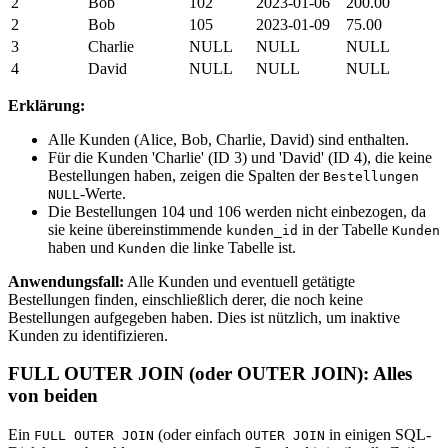
2
Bob
102
2023-01-06
200.00
2
Bob
105
2023-01-09
75.00
3
Charlie
NULL
NULL
NULL
4
David
NULL
NULL
NULL
Erklärung:
Alle Kunden (Alice, Bob, Charlie, David) sind enthalten.
Für die Kunden 'Charlie' (ID 3) und 'David' (ID 4), die keine
Bestellungen haben, zeigen die Spalten der
Bestellungen
-Werte.
NULL
Die Bestellungen 104 und 106 werden nicht einbezogen, da
sie keine übereinstimmende
in der Tabelle
kunden_id
Kunden
haben und
die linke Tabelle ist.
Kunden
Anwendungsfall:
Alle Kunden und eventuell getätigte
Bestellungen finden, einschließlich derer, die noch keine
Bestellungen aufgegeben haben. Dies ist nützlich, um inaktive
Kunden zu identifizieren.
FULL OUTER JOIN (oder OUTER JOIN): Alles
von beiden
Ein
(oder einfach
in einigen SQL-
FULL OUTER JOIN
OUTER JOIN