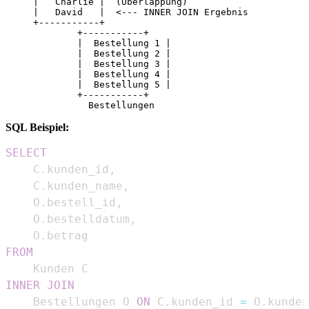
     |   Charlie |  (Überlappung)

     |   David   |  <--- INNER JOIN Ergebnis

     +-----------+

             +-----------+

             |  Bestellung 1 |

             |  Bestellung 2 |

             |  Bestellung 3 |

             |  Bestellung 4 |

             |  Bestellung 5 |

             +-----------+

SQL Beispiel:
SELECT
    C
.
kunden_id
,
    C
.
kunden_name
,
    O
.
bestell_id
,
    O
.
bestelldatum
,
    O
.
FROM
INNER
JOIN
    Bestellungen O 
ON
 C
.
kunden_id 
=
 O
.
kunden