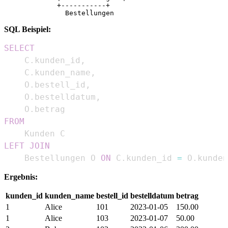
             +-----------+

SQL Beispiel:
SELECT
    C
.
kunden_id
,
    C
.
kunden_name
,
    O
.
bestell_id
,
    O
.
bestelldatum
,
    O
.
FROM
LEFT
JOIN
    Bestellungen O 
ON
 C
.
kunden_id 
=
 O
.
kunden
Ergebnis:
kunden_id
kunden_name
bestell_id
bestelldatum
betrag
1
Alice
101
2023-01-05
150.00
1
Alice
103
2023-01-07
50.00