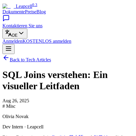
0.3
Leapcell
Dokumente
Preise
Blog
Kontaktieren Sie uns
DE
Anmelden
KOSTENLOS
anmelden
Back to Tech Articles
SQL Joins verstehen: Ein
visueller Leitfaden
Aug 26, 2025
# Misc
Olivia Novak
Dev Intern · Leapcell