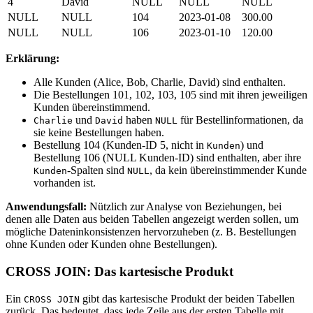
4
David
NULL
NULL
NULL
NULL
NULL
104
2023-01-08
300.00
NULL
NULL
106
2023-01-10
120.00
Erklärung:
Alle Kunden (Alice, Bob, Charlie, David) sind enthalten.
Die Bestellungen 101, 102, 103, 105 sind mit ihren jeweiligen
Kunden übereinstimmend.
und
haben
für Bestellinformationen, da
Charlie
David
NULL
sie keine Bestellungen haben.
Bestellung 104 (Kunden-ID 5, nicht in
) und
Kunden
Bestellung 106 (NULL Kunden-ID) sind enthalten, aber ihre
-Spalten sind
, da kein übereinstimmender Kunde
Kunden
NULL
vorhanden ist.
Anwendungsfall:
Nützlich zur Analyse von Beziehungen, bei
denen alle Daten aus beiden Tabellen angezeigt werden sollen, um
mögliche Dateninkonsistenzen hervorzuheben (z. B. Bestellungen
ohne Kunden oder Kunden ohne Bestellungen).
CROSS JOIN: Das kartesische Produkt
Ein
gibt das kartesische Produkt der beiden Tabellen
CROSS JOIN
zurück. Das bedeutet, dass jede Zeile aus der ersten Tabelle mit