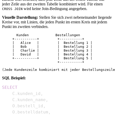
jeder Zeile aus der zweiten Tabelle kombiniert wird. Für einen
wird keine Join-Bedingung angegeben.
CROSS JOIN
Visuelle Darstellung:
Stellen Sie sich zwei nebeneinander liegende
Kreise vor, mit Linien, die jeden Punkt im ersten Kreis mit jedem
Punkt im zweiten verbinden.
       Kunden             Bestellungen

     +-----------+         +-----------+

     |   Alice   |         |  Bestellung 1 |

     |   Bob     |         |  Bestellung 2 |

     |   Charlie |         |  Bestellung 3 |

     |   David   |         |  Bestellung 4 |

     +-----------+         |  Bestellung 5 |

                           +-----------+

SQL Beispiel:
SELECT
    C
.
kunden_id
,
    C
.
kunden_name
,
    O
.
bestell_id
,
    O
.
bestelldatum
,