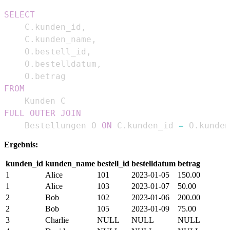
SELECT
    C
.
kunden_id
,
    C
.
kunden_name
,
    O
.
bestell_id
,
    O
.
bestelldatum
,
    O
.
FROM
FULL
OUTER
JOIN
    Bestellungen O 
ON
 C
.
kunden_id 
=
 O
.
kunden
Ergebnis:
kunden_id
kunden_name
bestell_id
bestelldatum
betrag
1
Alice
101
2023-01-05
150.00
1
Alice
103
2023-01-07
50.00
2
Bob
102
2023-01-06
200.00
2
Bob
105
2023-01-09
75.00
3
Charlie
NULL
NULL
NULL