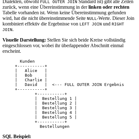
Dialekten, obwohl
Standard ist) gibt alle Zeilen
FULL OUTER JOIN
zurück, wenn eine Übereinstimmung in der
linken oder rechten
Tabelle vorhanden ist. Wenn keine Übereinstimmung gefunden
wird, hat die nicht übereinstimmende Seite
-Werte. Dieser Join
NULL
kombiniert effektiv die Ergebnisse von
und
LEFT JOIN
RIGHT
.
JOIN
Visuelle Darstellung:
Stellen Sie sich beide Kreise vollständig
eingeschlossen vor, wobei ihr überlappender Abschnitt einmal
erscheint.
       Kunden

     +-----------+

     |   Alice   |

     |   Bob     |

     |   Charlie |

     |   David   |  <--- FULL OUTER JOIN Ergebnis

     +-----------+

             +-----------+

             |  Bestellung 1 |

             |  Bestellung 2 |

             |  Bestellung 3 |

             |  Bestellung 4 |

             |  Bestellung 5 |

             +-----------+

SQL Beispiel: