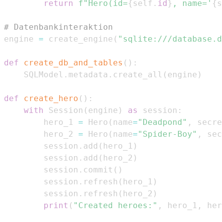
return
f"Hero(id=
{
self
.
id
}
, name='
{
s
# Datenbankinteraktion
engine 
=
 create_engine
(
"sqlite:///database.d
def
create_db_and_tables
(
)
:
    SQLModel
.
metadata
.
create_all
(
engine
)
def
create_hero
(
)
:
with
 Session
(
engine
)
as
 session
:
        hero_1 
=
 Hero
(
name
=
"Deadpond"
,
 secre
        hero_2 
=
 Hero
(
name
=
"Spider-Boy"
,
 sec
        session
.
add
(
hero_1
)
        session
.
add
(
hero_2
)
        session
.
commit
(
)
        session
.
refresh
(
hero_1
)
        session
.
refresh
(
hero_2
)
print
(
"Created heroes:"
,
 hero_1
,
 her