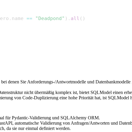
ero
.
name 
==
"Deadpond"
)
.
all
(
)
ei denen Sie Anforderungs-/Antwortmodelle und Datenbankmodelle glei
Datenstruktur nicht übermäßig komplex ist, bietet SQLModel einen erhe
erung von Code-Duplizierung eine hohe Priorität hat, ist SQLModel h
nmal für Pydantic-Validierung und SQLAlchemy ORM.
FastAPI, automatische Validierung von Anfragen/Antworten und Datenb
ch, da sie nur einmal definiert werden.