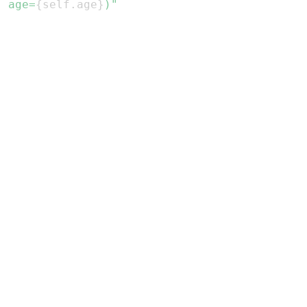
, age=
{
self
.
age
}
)"