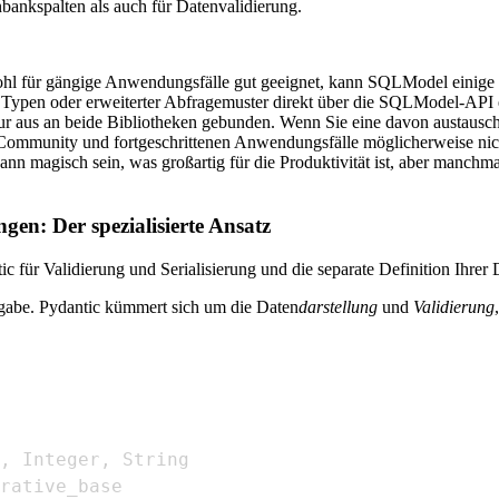
bankspalten als auch für Datenvalidierung.
l für gängige Anwendungsfälle gut geeignet, kann SQLModel einige f
ypen oder erweiterter Abfragemuster direkt über die SQLModel-API 
ur aus an beide Bibliotheken gebunden. Wenn Sie eine davon austausch
re Community und fortgeschrittenen Anwendungsfälle möglicherweise n
nn magisch sein, was großartig für die Produktivität ist, aber manch
n: Der spezialisierte Ansatz
antic für Validierung und Serialisierung und die separate Definition 
gabe. Pydantic kümmert sich um die Daten
darstellung
und
Validierung
,
 Integer
,