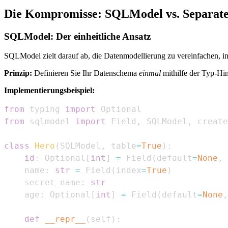
Die Kompromisse: SQLModel vs. Separat
SQLModel: Der einheitliche Ansatz
SQLModel zielt darauf ab, die Datenmodellierung zu vereinfachen,
Prinzip:
Definieren Sie Ihr Datenschema
einmal
mithilfe der Typ-Hi
Implementierungsbeispiel:
from
 typing 
import
from
 sqlmodel 
import
 Field
,
 SQLModel
,
 create
class
Hero
(
SQLModel
,
 table
=
True
)
:
id
:
 Optional
[
int
]
=
 Field
(
default
=
None
,
 
    name
:
str
=
 Field
(
index
=
True
)
    secret_name
:
str
    age
:
 Optional
[
int
]
=
 Field
(
default
=
None
,
def
__repr__
(
self
)
: