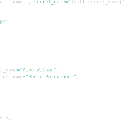
elf
.
name
}
', secret_name='
{
self
.
secret_name
}
'
b"
)
t_name
=
"Dive Wilson"
)
ret_name
=
"Pedro Parqueador"
)
o_2
)