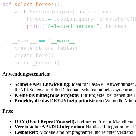
def
select_heroes
(
)
:
with
 Session
(
engine
)
as
 session
:
        heroes 
=
 session
.
query
(
Hero
)
.
where
(
H
print
(
"Selected heroes:"
,
 heroes
)
if
 __name__ 
==
"__main__"
:
    create_db_and_tables
(
)
    create_hero
(
)
    select_heroes
(
)
Anwendungsszenarien:
Schnelle API-Entwicklung:
Ideal für FastAPI-Anwendungen, b
IhrAPI-Schema und Ihr Datenbankschema mühelos synchron.
Kleine bis mittelgroße Projekte:
Für Projekte, bei denen die 
Projekte, die das DRY-Prinzip priorisieren:
Wenn die Minimi
Pros:
DRY (Don't Repeat Yourself):
Definieren Sie Ihr Modell ei
Vereinfachte API/DB-Integration:
Nahtlose Integration mit 
Lesbarkeit:
Modelle sind oft prägnanter und leichter verständli