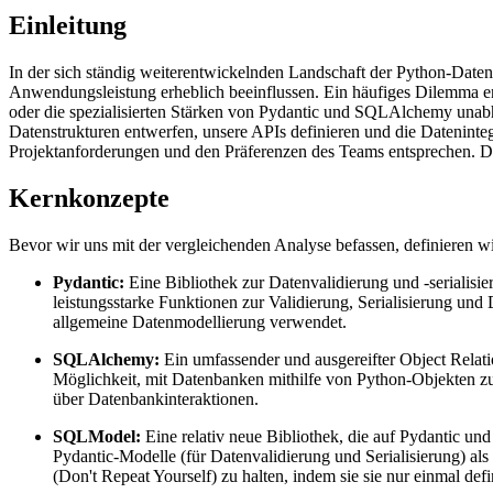
Einleitung
In der sich ständig weiterentwickelnden Landschaft der Python-Date
Anwendungsleistung erheblich beeinflussen. Ein häufiges Dilemma en
oder die spezialisierten Stärken von Pydantic und SQLAlchemy unabh
Datenstrukturen entwerfen, unsere APIs definieren und die Dateninteg
Projektanforderungen und den Präferenzen des Teams entsprechen. Dies
Kernkonzepte
Bevor wir uns mit der vergleichenden Analyse befassen, definieren w
Pydantic:
Eine Bibliothek zur Datenvalidierung und -serialisie
leistungsstarke Funktionen zur Validierung, Serialisierung und
allgemeine Datenmodellierung verwendet.
SQLAlchemy:
Ein umfassender und ausgereifter Object Relati
Möglichkeit, mit Datenbanken mithilfe von Python-Objekten z
über Datenbankinteraktionen.
SQLModel:
Eine relativ neue Bibliothek, die auf Pydantic und
Pydantic-Modelle (für Datenvalidierung und Serialisierung) a
(Don't Repeat Yourself) zu halten, indem sie sie nur einmal defi