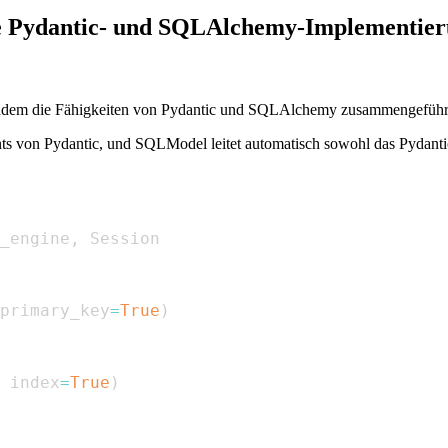
e Pydantic- und SQLAlchemy-Implementie
 indem die Fähigkeiten von Pydantic und SQLAlchemy zusammengeführ
nts von Pydantic, und SQLModel leitet automatisch sowohl das Pyda
_engine
,
primary_key
=
True
)
 index
=
True
)