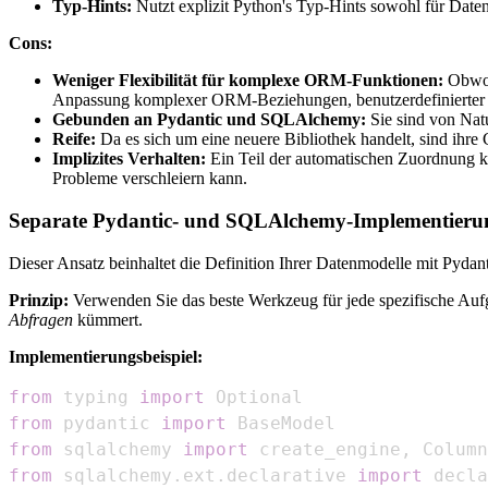
Typ-Hints:
Nutzt explizit Python's Typ-Hints sowohl für Daten
Cons:
Weniger Flexibilität für komplexe ORM-Funktionen:
Obwoh
Anpassung komplexer ORM-Beziehungen, benutzerdefinierter T
Gebunden an Pydantic und SQLAlchemy:
Sie sind von Nat
Reife:
Da es sich um eine neuere Bibliothek handelt, sind ih
Implizites Verhalten:
Ein Teil der automatischen Zuordnung ka
Probleme verschleiern kann.
Separate Pydantic- und SQLAlchemy-Implementierunge
Dieser Ansatz beinhaltet die Definition Ihrer Datenmodelle mit Pyd
Prinzip:
Verwenden Sie das beste Werkzeug für jede spezifische Auf
Abfragen
kümmert.
Implementierungsbeispiel:
from
 typing 
import
from
 pydantic 
import
from
 sqlalchemy 
import
 create_engine
,
 Column
from
 sqlalchemy
.
ext
.
declarative 
import