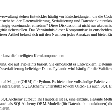
nverwaltung stehen Entwickler häufig vor Entscheidungen, die die Cod
tsteht bei der Datenvalidierung, Serialisierung und Datenbankinterak
ängig voneinander einsetzen? Diese Diskussion ist nicht nur akademis
rität sicherstellen. Das Verständnis dieser Kompromisse ist entscheiden
er Artikel befasst sich mit den Nuancen jedes Ansatzes und bietet Ein
ir kurz die beteiligten Kernkomponenten:
rung, die auf Typ-Hints basiert. Sie ermöglicht es Entwicklern, Datenm
 Deserialisierung beliebiger Daten. Pydantic wird häufig für die Valid
onal Mapper (ORM) für Python. Es bietet eine vollständige Palette von 
u interagieren. SQLAlchemy unterstützt sowohl ORM- als auch SQL Ex
 SQLAlchemy aufbaut. Ihr Hauptziel ist es, eine einzige, elegante Meth
ls auch als SQLAlchemy ORM-Modelle (für Datenbankinteraktionen) dien
nieren.