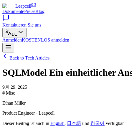
0.3
Leapcell
Dokumente
Preise
Blog
Kontaktieren Sie uns
DE
Anmelden
KOSTENLOS
anmelden
Back to Tech Articles
SQLModel Ein einheitlicher Ansa
9月 29, 2025
# Misc
Ethan Miller
Product Engineer · Leapcell
Dieser Beitrag ist auch in
English
,
日本語
und
한국어
verfügbar