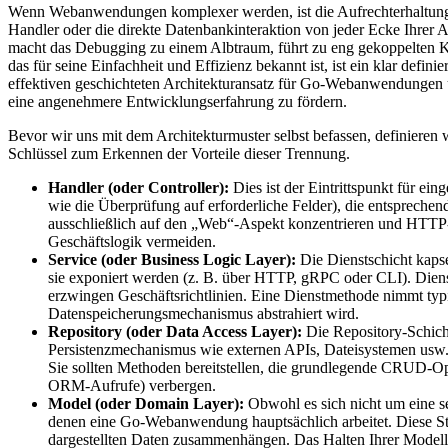
Wenn Webanwendungen komplexer werden, ist die Aufrechterhaltung e
Handler oder die direkte Datenbankinteraktion von jeder Ecke Ihrer
macht das Debugging zu einem Albtraum, führt zu eng gekoppelten K
das für seine Einfachheit und Effizienz bekannt ist, ist ein klar defi
effektiven geschichteten Architekturansatz für Go-Webanwendungen und
eine angenehmere Entwicklungserfahrung zu fördern.
Bevor wir uns mit dem Architekturmuster selbst befassen, definieren
Schlüssel zum Erkennen der Vorteile dieser Trennung.
Handler (oder Controller):
Dies ist der Eintrittspunkt für e
wie die Überprüfung auf erforderliche Felder), die entsprechen
ausschließlich auf den „Web“-Aspekt konzentrieren und HTTP-S
Geschäftslogik vermeiden.
Service (oder Business Logic Layer):
Die Dienstschicht kaps
sie exponiert werden (z. B. über HTTP, gRPC oder CLI). Diens
erzwingen Geschäftsrichtlinien. Eine Dienstmethode nimmt ty
Datenspeicherungsmechanismus abstrahiert wird.
Repository (oder Data Access Layer):
Die Repository-Schicht
Persistenzmechanismus wie externen APIs, Dateisystemen usw.
Sie sollten Methoden bereitstellen, die grundlegende CRUD-Ope
ORM-Aufrufe) verbergen.
Model (oder Domain Layer):
Obwohl es sich nicht um eine se
denen eine Go-Webanwendung hauptsächlich arbeitet. Diese Str
dargestellten Daten zusammenhängen. Das Halten Ihrer Modelle