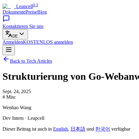
0.3
Leapcell
Dokumente
Preise
Blog
Kontaktieren Sie uns
DE
Anmelden
KOSTENLOS
anmelden
Back to Tech Articles
Strukturierung von Go-Webanw
Sept. 24, 2025
# Misc
Wenhao Wang
Dev Intern · Leapcell
Dieser Beitrag ist auch in
English
,
日本語
und
한국어
verfügbar