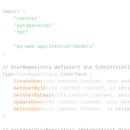
import
(
"context"
"database/sql"
"fmt"
"my-web-app/internal/models"
)
// UserRepository definiert die Schnittstell
type
 UserRepository 
interface
{
CreateUser
(
ctx context
.
Context
,
 user mod
GetUserByID
(
ctx context
.
Context
,
 id 
stri
GetUserByEmail
(
ctx context
.
Context
,
 emai
UpdateUser
(
ctx context
.
Context
,
 user mod
DeleteUser
(
ctx context
.
Context
,
 id 
strin
}
// postgresUserRepository implementiert User