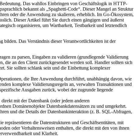
r Bedeutung. Das wahllos Einbringen von Geschäftslogik in HTTP-
ssprachlich bekannt als „Spaghetti-Code“. Dieser Mangel an Struktur
ühren oder die Anwendung zu skalieren, erheblich. Im Go-Ökosystem,
ässlich. Dieser Artikel führt Sie durch einen gängigen und äußerst
egisch organisieren, um Wartbarkeit, Testbarkeit und letztendlich
bilden. Das Verständnis dieser Verantwortlichkeiten ist der
ragen zu parsen, Eingaben zu validieren (grundlegende Validierung
, die an den Client zurückgesendet werden soll. Handler sollten sich
t. Sie sollten schlank sein und die Einbettung komplexer
 Operationen, die Ihre Anwendung durchführt, unabhängig davon, wie
wenden komplexe Validierungsregeln an, verwalten Transaktionen und
spezifische Ausgaben zurück, wobei der zugrunde liegende
s, direkt mit der Datenbank (oder jedem anderen
s ordnen Domänenobjekte Datenbankdatensätzen zu und umgekehrt.
ühren und die Details der Datenbankinteraktion (z. B. SQL-Abfragen,
e repräsentieren die Datenstrukturen und Geschäftsentitäten, mit
den oder Verhaltensweisen enthalten, die direkt mit den von ihnen
rverwendbarkeit und Klarheit.