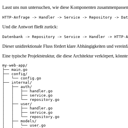
Lasst uns nun untersuchen, wie diese Komponenten zusammenpassen, u
HTTP-Anfrage -> Handler -> Service -> Repository -> Dat
Und die Antwort fließt zurück:
Datenbank -> Repository -> Service -> Handler -> HTTP-A
Dieser unidirektionale Fluss fördert klare Abhängigkeiten und verei
Eine typische Projektstruktur, die diese Architektur verkörpert, könnt
my-web-app/

├── main.go

├── config/

│   └── config.go

├── internal/

│   ├── auth/

│   │   ├── handler.go

│   │   ├── service.go

│   │   └── repository.go

│   ├── user/

│   │   ├── handler.go

│   │   ├── service.go

│   │   └── repository.go

│   ├── models/

│   │   └── user.go
