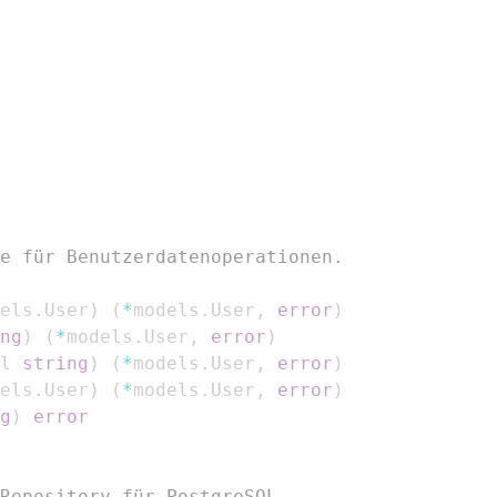
e für Benutzerdatenoperationen.
els
.
User
)
(
*
models
.
User
,
error
)
ng
)
(
*
models
.
User
,
error
)
l 
string
)
(
*
models
.
User
,
error
)
els
.
User
)
(
*
models
.
User
,
error
)
g
)
error
Repository für PostgreSQL.