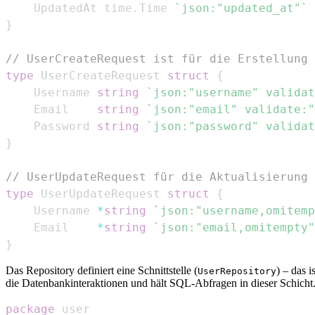
	UpdatedAt time
.
Time 
`json:"updated_at"`
}
// UserCreateRequest ist für die Erstellung 
type
 UserCreateRequest 
struct
{
	Username 
string
`json:"username" validat
	Email    
string
`json:"email" validate:"
	Password 
string
`json:"password" validat
}
// UserUpdateRequest für die Aktualisierung 
type
 UserUpdateRequest 
struct
{
	Username 
*
string
`json:"username,omitemp
	Email    
*
string
`json:"email,omitempty"
}
Das Repository definiert eine Schnittstelle (
) – das 
UserRepository
die Datenbankinteraktionen und hält SQL-Abfragen in dieser Schicht
package