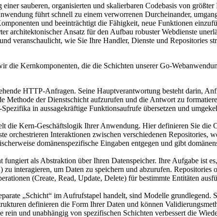
iner sauberen, organisierten und skalierbaren Codebasis von größte
 Anwendung führt schnell zu einem verworrenen Durcheinander, umgang
omponenten und beeinträchtigt die Fähigkeit, neue Funktionen einzuf
nierter architektonischer Ansatz für den Aufbau robuster Webdienste unerl
 veranschaulicht, wie Sie Ihre Handler, Dienste und Repositories strat
 wir die Kernkomponenten, die die Schichten unserer Go-Webanwendung 
ingehende HTTP-Anfragen. Seine Hauptverantwortung besteht darin, Anf
de Methode der Dienstschicht aufzurufen und die Antwort zu formatieren
pezifika in aussagekräftige Funktionsaufrufe übersetzen und umgekehr
elt die Kern-Geschäftslogik Ihrer Anwendung. Hier definieren Sie die
te orchestrieren Interaktionen zwischen verschiedenen Repositories, 
pischerweise domänenspezifische Eingaben entgegen und gibt domänen
 fungiert als Abstraktion über Ihren Datenspeicher. Ihre Aufgabe ist e
) zu interagieren, um Daten zu speichern und abzurufen. Repositorie
rationen (Create, Read, Update, Delete) für bestimmte Entitäten ausf
parate „Schicht“ im Aufrufstapel handelt, sind Modelle grundlegend. Si
ukturen definieren die Form Ihrer Daten und können Validierungsmetho
 rein und unabhängig von spezifischen Schichten verbessert die Wiede