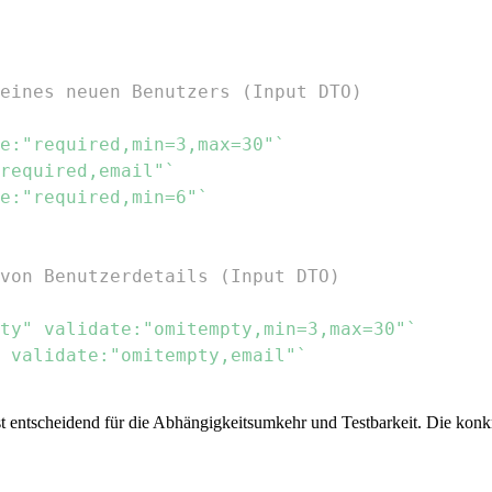
eines neuen Benutzers (Input DTO)
e:"required,min=3,max=30"`
required,email"`
e:"required,min=6"`
von Benutzerdetails (Input DTO)
ty" validate:"omitempty,min=3,max=30"`
 validate:"omitempty,email"`
ist entscheidend für die Abhängigkeitsumkehr und Testbarkeit. Die kon
.