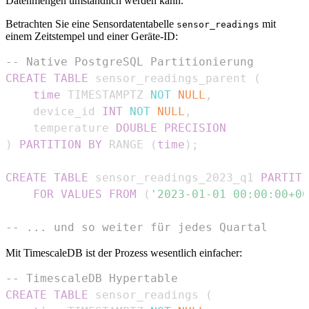
Datenmengen umständlich werden kann.
Betrachten Sie eine Sensordatentabelle
mit
sensor_readings
einem Zeitstempel und einer Geräte-ID:
-- Native PostgreSQL Partitionierung
CREATE
TABLE
 sensor_readings_parent 
(
time
 TIMESTAMPTZ 
NOT
NULL
,
    device_id 
INT
NOT
NULL
,
    temperature 
DOUBLE
PRECISION
)
PARTITION
BY
 RANGE 
(
time
)
;
CREATE
TABLE
 sensor_readings_2023_q1 
PARTITI
FOR
VALUES
FROM
(
'2023-01-01 00:00:00+00
-- ... und so weiter für jedes Quartal
Mit TimescaleDB ist der Prozess wesentlich einfacher:
-- TimescaleDB Hypertable
CREATE
TABLE
 sensor_readings 
(