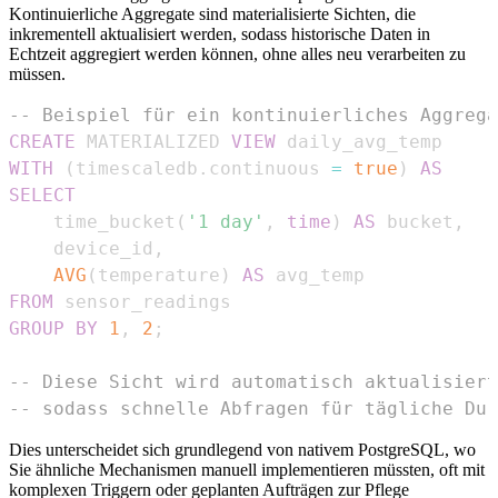
Kontinuierliche Aggregate sind materialisierte Sichten, die
inkrementell aktualisiert werden, sodass historische Daten in
Echtzeit aggregiert werden können, ohne alles neu verarbeiten zu
müssen.
-- Beispiel für ein kontinuierliches Aggrega
CREATE
 MATERIALIZED 
VIEW
WITH
(
timescaledb
.
continuous 
=
true
)
AS
SELECT
    time_bucket
(
'1 day'
,
time
)
AS
 bucket
,
    device_id
,
AVG
(
temperature
)
AS
FROM
GROUP
BY
1
,
2
;
-- Diese Sicht wird automatisch aktualisiert
-- sodass schnelle Abfragen für tägliche Dur
Dies unterscheidet sich grundlegend von nativem PostgreSQL, wo
Sie ähnliche Mechanismen manuell implementieren müssten, oft mit
komplexen Triggern oder geplanten Aufträgen zur Pflege