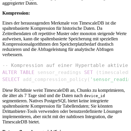
aggregierter Daten.
Kompression:
Eines der herausragenden Merkmale von TimescaleDB ist die
spaltenbasierte Kompression für historische Daten. Da
Zeitreihendaten oft repetitive Muster oder monoton steigende Werte
aufweisen, kann die spaltenbasierte Speicherung mit speziellen
Kompressionsalgorithmen den Speicherplatzbedarf drastisch
reduzieren und die Abfrageleistung für analytische Abfragen
verbessern.
-- Kompression auf einer Hypertable aktivier
ALTER
TABLE
 sensor_readings 
SET
(
timescaledb
SELECT
 add_compression_policy
(
'sensor_readin
Diese Richtlinie weist TimescaleDB an, Chunks zu komprimieren,
die älter als 7 Tage sind und die Daten nach
device_id
segmentieren. Natives PostgreSQL bietet keine integrierte
spaltenbasierte Kompression für Tabellendaten; Sie könnten
Drittanbieter-Tools verwenden oder benutzerdefinierte Lösungen
implementieren, aber nicht mit der nahtlosen Integration, die
TimescaleDB bietet.