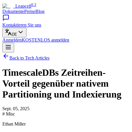
0.3
Leapcell
Dokumente
Preise
Blog
Kontaktieren Sie uns
DE
Anmelden
KOSTENLOS
anmelden
Back to Tech Articles
TimescaleDBs Zeitreihen-
Vorteil gegenüber nativem
Partitioning und Indexierung
Sept. 05, 2025
# Misc
Ethan Miller