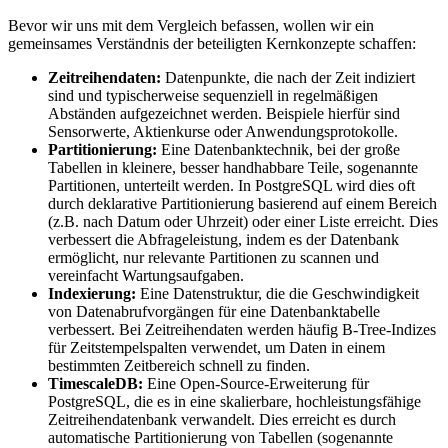
Bevor wir uns mit dem Vergleich befassen, wollen wir ein
gemeinsames Verständnis der beteiligten Kernkonzepte schaffen:
Zeitreihendaten:
Datenpunkte, die nach der Zeit indiziert
sind und typischerweise sequenziell in regelmäßigen
Abständen aufgezeichnet werden. Beispiele hierfür sind
Sensorwerte, Aktienkurse oder Anwendungsprotokolle.
Partitionierung:
Eine Datenbanktechnik, bei der große
Tabellen in kleinere, besser handhabbare Teile, sogenannte
Partitionen, unterteilt werden. In PostgreSQL wird dies oft
durch deklarative Partitionierung basierend auf einem Bereich
(z.B. nach Datum oder Uhrzeit) oder einer Liste erreicht. Dies
verbessert die Abfrageleistung, indem es der Datenbank
ermöglicht, nur relevante Partitionen zu scannen und
vereinfacht Wartungsaufgaben.
Indexierung:
Eine Datenstruktur, die die Geschwindigkeit
von Datenabrufvorgängen für eine Datenbanktabelle
verbessert. Bei Zeitreihendaten werden häufig B-Tree-Indizes
für Zeitstempelspalten verwendet, um Daten in einem
bestimmten Zeitbereich schnell zu finden.
TimescaleDB:
Eine Open-Source-Erweiterung für
PostgreSQL, die es in eine skalierbare, hochleistungsfähige
Zeitreihendatenbank verwandelt. Dies erreicht es durch
automatische Partitionierung von Tabellen (sogenannte