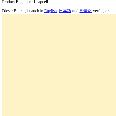
Product Engineer · Leapcell
Dieser Beitrag ist auch in
English
,
日本語
und
한국어
verfügbar