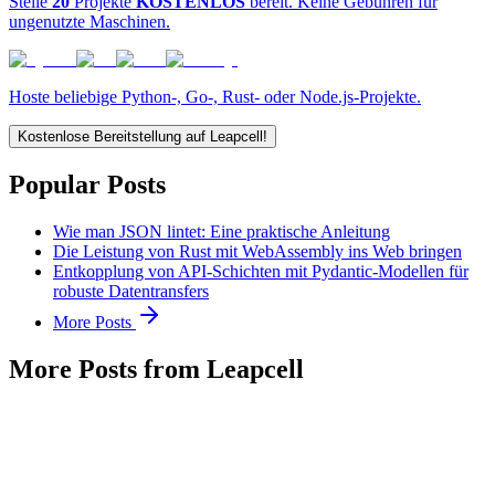
Stelle
20
Projekte
KOSTENLOS
bereit. Keine Gebühren für
ungenutzte Maschinen.
Hoste beliebige Python-, Go-, Rust- oder Node.js-Projekte.
Kostenlose Bereitstellung auf Leapcell!
Popular Posts
Wie man JSON lintet: Eine praktische Anleitung
Die Leistung von Rust mit WebAssembly ins Web bringen
Entkopplung von API-Schichten mit Pydantic-Modellen für
robuste Datentransfers
More Posts
More Posts from Leapcell