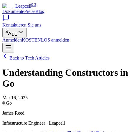
0.3
Leapcell
Dokumente
Preise
Blog
Kontaktieren Sie uns
DE
Anmelden
KOSTENLOS
anmelden
Back to Tech Articles
Understanding Constructors in
Go
Mar 16, 2025
# Go
James Reed
Infrastructure Engineer · Leapcell