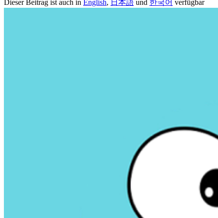
Dieser Beitrag ist auch in
English
,
日本語
und
한국어
verfügbar