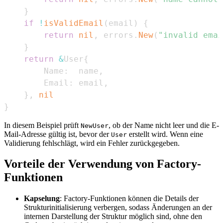
}
if
!
isValidEmail
(
email
)
{
return
nil
,
 errors
.
New
(
"invalid ema
}
return
&
User
{
        Name
:
  name
,
        Email
:
 email
,
}
,
nil
}
In diesem Beispiel prüft
, ob der Name nicht leer und die E-
NewUser
Mail-Adresse gültig ist, bevor der
erstellt wird. Wenn eine
User
Validierung fehlschlägt, wird ein Fehler zurückgegeben.
Vorteile der Verwendung von Factory-
Funktionen
Kapselung
: Factory-Funktionen können die Details der
Strukturinitialisierung verbergen, sodass Änderungen an der
internen Darstellung der Struktur möglich sind, ohne den