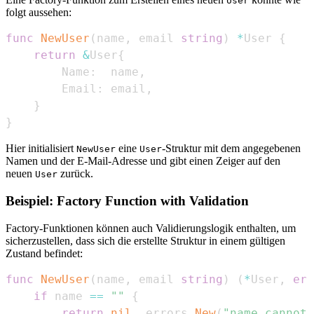
User
folgt aussehen:
func
NewUser
(
name
,
 email 
string
)
*
User 
{
return
&
User
{
        Name
:
  name
,
        Email
:
 email
,
}
}
Hier initialisiert
eine
-Struktur mit dem angegebenen
NewUser
User
Namen und der E-Mail-Adresse und gibt einen Zeiger auf den
neuen
zurück.
User
Beispiel: Factory Function with Validation
Factory-Funktionen können auch Validierungslogik enthalten, um
sicherzustellen, dass sich die erstellte Struktur in einem gültigen
Zustand befindet:
func
NewUser
(
name
,
 email 
string
)
(
*
User
,
err
if
 name 
==
""
{
return
nil
,
 errors
.
New
(
"name cannot 