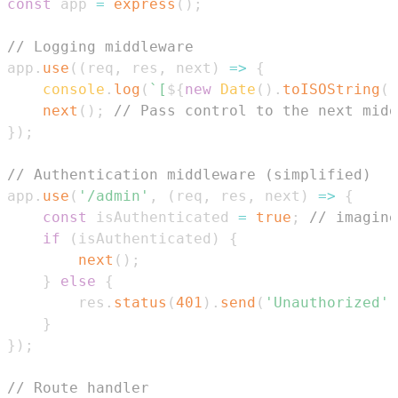
const
 app 
=
express
(
)
;
// Logging middleware
app
.
use
(
(
req
,
 res
,
 next
)
=>
{
console
.
log
(
`
[
${
new
Date
(
)
.
toISOString
(
)
next
(
)
;
// Pass control to the next midd
}
)
;
// Authentication middleware (simplified)
app
.
use
(
'/admin'
,
(
req
,
 res
,
 next
)
=>
{
const
 isAuthenticated 
=
true
;
// imagine
if
(
isAuthenticated
)
{
next
(
)
;
}
else
{
        res
.
status
(
401
)
.
send
(
'Unauthorized'
)
}
}
)
;
// Route handler