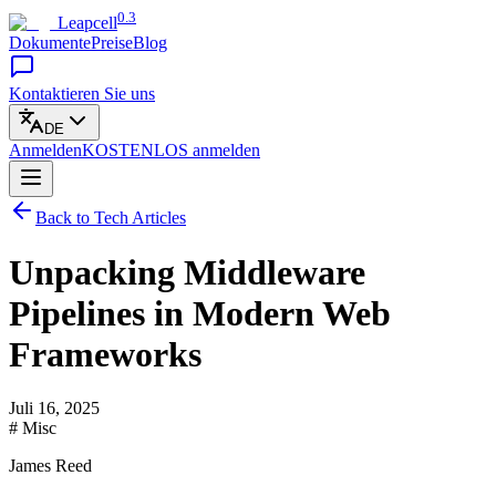
0.3
Leapcell
Dokumente
Preise
Blog
Kontaktieren Sie uns
DE
Anmelden
KOSTENLOS
anmelden
Back to Tech Articles
Unpacking Middleware
Pipelines in Modern Web
Frameworks
Juli 16, 2025
# Misc
James Reed