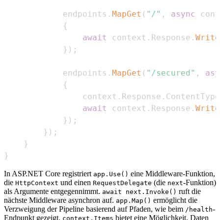
            endpoints
.
MapGet
(
"/"
,
async
 cont
{
await
 context
.
Response
.
Write
}
)
;
            endpoints
.
MapGet
(
"/secured"
,
asy
{
                context
.
Response
.
ContentType
await
 context
.
Response
.
Write
}
)
;
}
)
;
}
}
In ASP.NET Core registriert
eine Middleware-Funktion,
app.Use()
die
und einen
(die
-Funktion)
HttpContext
RequestDelegate
next
als Argumente entgegennimmt.
ruft die
await next.Invoke()
nächste Middleware asynchron auf.
ermöglicht die
app.Map()
Verzweigung der Pipeline basierend auf Pfaden, wie beim
-
/health
Endpunkt gezeigt.
bietet eine Möglichkeit, Daten
context.Items