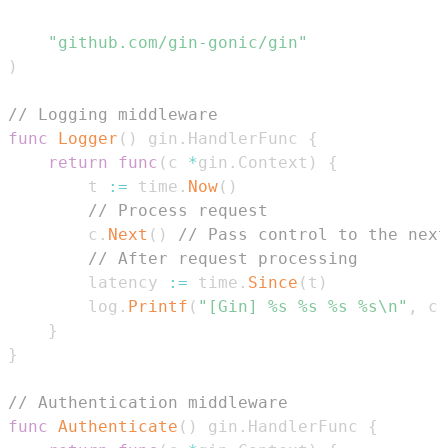
"github.com/gin-gonic/gin"
)
// Logging middleware
func
Logger
(
)
 gin
.
HandlerFunc 
{
return
func
(
c 
*
gin
.
Context
)
{
		t 
:=
 time
.
Now
(
)
// Process request
		c
.
Next
(
)
// Pass control to the next
// After request processing
		latency 
:=
 time
.
Since
(
t
)
		log
.
Printf
(
"[Gin] %s %s %s %s\n"
,
 c
.
}
}
// Authentication middleware
func
Authenticate
(
)
 gin
.
HandlerFunc 
{