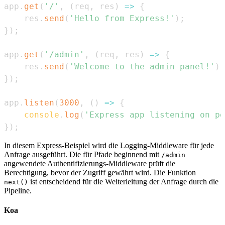
app
.
get
(
'/'
,
(
req
,
 res
)
=>
{
    res
.
send
(
'Hello from Express!'
)
;
}
)
;
app
.
get
(
'/admin'
,
(
req
,
 res
)
=>
{
    res
.
send
(
'Welcome to the admin panel!'
)
;
}
)
;
app
.
listen
(
3000
,
(
)
=>
{
console
.
log
(
'Express app listening on po
}
)
;
In diesem Express-Beispiel wird die Logging-Middleware für jede
Anfrage ausgeführt. Die für Pfade beginnend mit
/admin
angewendete Authentifizierungs-Middleware prüft die
Berechtigung, bevor der Zugriff gewährt wird. Die Funktion
ist entscheidend für die Weiterleitung der Anfrage durch die
next()
Pipeline.
Koa