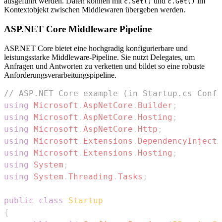
ausgeführt werden. Daten können mit
und
im
c.Set()
c.Get()
Kontextobjekt zwischen Middlewaren übergeben werden.
ASP.NET Core Middleware Pipeline
ASP.NET Core bietet eine hochgradig konfigurierbare und
leistungsstarke Middleware-Pipeline. Sie nutzt Delegates, um
Anfragen und Antworten zu verketten und bildet so eine robuste
Anforderungsverarbeitungspipeline.
// ASP.NET Core example (in Startup.cs Confi
using
Microsoft
.
AspNetCore
.
Builder
;
using
Microsoft
.
AspNetCore
.
Hosting
;
using
Microsoft
.
AspNetCore
.
Http
;
using
Microsoft
.
Extensions
.
DependencyInjecti
using
Microsoft
.
Extensions
.
Hosting
;
using
System
;
using
System
.
Threading
.
Tasks
;
public
class
Startup
{