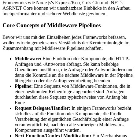
Frameworks wie Node.js's Express/Koa, Go's Gin und .NET's
ASP.NET Core können wir unschätzbare Einblicke in den Aufbau
hochperformanter und sicherer Webdienste gewinnen.
Core Concepts of Middleware Pipelines
Bevor wir uns mit den Einzelheiten jedes Frameworks befassen,
wollen wir ein gemeinsames Verständnis der Kernterminologie im
Zusammenhang mit Middleware-Pipelines schaffen.
Middleware:
Eine Funktion oder Komponente, die HTTP-
Anfragen und -Antworten abfängt. Sie kann beliebige
Operationen ausführen, die Anfrage oder Antwort ändern und
dann die Kontrolle an die nächste Middleware in der Pipeline
übergeben oder die Anfrageverarbeitung beenden.
Pipeline:
Eine Sequenz von Middleware-Funktionen, die in
einer bestimmten Reihenfolge angeordnet sind. Anfragen
durchlaufen diese Sequenz typischerweise von Anfang bis
Ende.
Request Delegate/Handler:
In einigen Frameworks bezieht
sich dies auf die Funktion oder Komponente, die für die
Verarbeitung der eigentlichen Geschäftslogik einer Anfrage
verantwortlich ist, nachdem alle vorherigen Middleware-
Komponenten ausgeführt wurden.
Next Function/Context Modification:
Ein Mechanismus