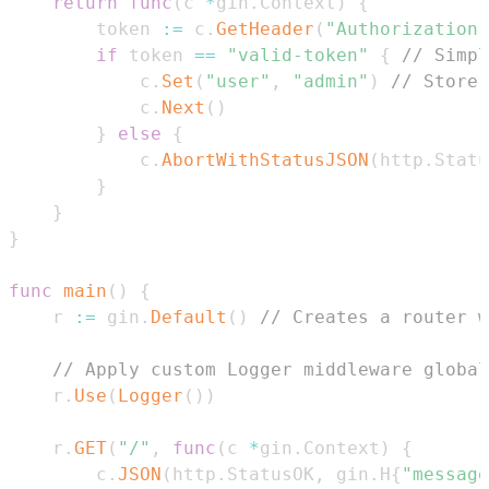
return
func
(
c 
*
gin
.
Context
)
{
		token 
:=
 c
.
GetHeader
(
"Authorization"
if
 token 
==
"valid-token"
{
// Simpl
			c
.
Set
(
"user"
,
"admin"
)
// Store 
			c
.
Next
(
)
}
else
{
			c
.
AbortWithStatusJSON
(
http
.
Statu
}
}
}
func
main
(
)
{
	r 
:=
 gin
.
Default
(
)
// Creates a router w
// Apply custom Logger middleware global
	r
.
Use
(
Logger
(
)
)
	r
.
GET
(
"/"
,
func
(
c 
*
gin
.
Context
)
{
		c
.
JSON
(
http
.
StatusOK
,
 gin
.
H
{
"message