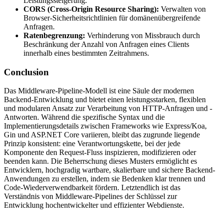
Leistungssteigerung.
CORS (Cross-Origin Resource Sharing):
Verwalten von
Browser-Sicherheitsrichtlinien für domänenübergreifende
Anfragen.
Ratenbegrenzung:
Verhinderung von Missbrauch durch
Beschränkung der Anzahl von Anfragen eines Clients
innerhalb eines bestimmten Zeitrahmens.
Conclusion
Das Middleware-Pipeline-Modell ist eine Säule der modernen
Backend-Entwicklung und bietet einen leistungsstarken, flexiblen
und modularen Ansatz zur Verarbeitung von HTTP-Anfragen und -
Antworten. Während die spezifische Syntax und die
Implementierungsdetails zwischen Frameworks wie Express/Koa,
Gin und ASP.NET Core variieren, bleibt das zugrunde liegende
Prinzip konsistent: eine Verantwortungskette, bei der jede
Komponente den Request-Fluss inspizieren, modifizieren oder
beenden kann. Die Beherrschung dieses Musters ermöglicht es
Entwicklern, hochgradig wartbare, skalierbare und sichere Backend-
Anwendungen zu erstellen, indem sie Bedenken klar trennen und
Code-Wiederverwendbarkeit fördern. Letztendlich ist das
Verständnis von Middleware-Pipelines der Schlüssel zur
Entwicklung hochentwickelter und effizienter Webdienste.