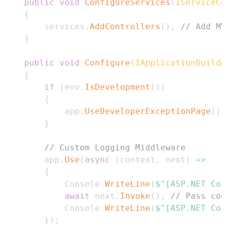
public
void
ConfigureServices
(
IServiceCo
{
        services
.
AddControllers
(
)
;
// Add MV
}
public
void
Configure
(
IApplicationBuilde
{
if
(
env
.
IsDevelopment
(
)
)
{
            app
.
UseDeveloperExceptionPage
(
)
;
}
// Custom Logging Middleware
        app
.
Use
(
async
(
context
,
 next
)
=>
{
            Console
.
WriteLine
(
$"[ASP.NET Cor
await
 next
.
Invoke
(
)
;
// Pass con
            Console
.
WriteLine
(
$"[ASP.NET Cor
}
)
;