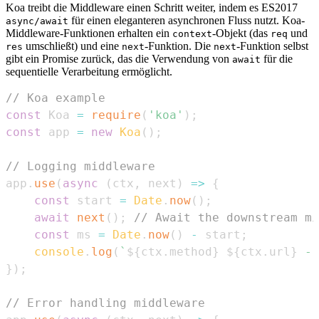
Koa treibt die Middleware einen Schritt weiter, indem es ES2017
für einen eleganteren asynchronen Fluss nutzt. Koa-
async/await
Middleware-Funktionen erhalten ein
-Objekt (das
und
context
req
umschließt) und eine
-Funktion. Die
-Funktion selbst
res
next
next
gibt ein Promise zurück, das die Verwendung von
für die
await
sequentielle Verarbeitung ermöglicht.
// Koa example
const
Koa
=
require
(
'koa'
)
;
const
 app 
=
new
Koa
(
)
;
// Logging middleware
app
.
use
(
async
(
ctx
,
 next
)
=>
{
const
 start 
=
Date
.
now
(
)
;
await
next
(
)
;
// Await the downstream mi
const
 ms 
=
Date
.
now
(
)
-
 start
;
console
.
log
(
`
${
ctx
.
method
}
${
ctx
.
url
}
 - 
}
)
;
// Error handling middleware