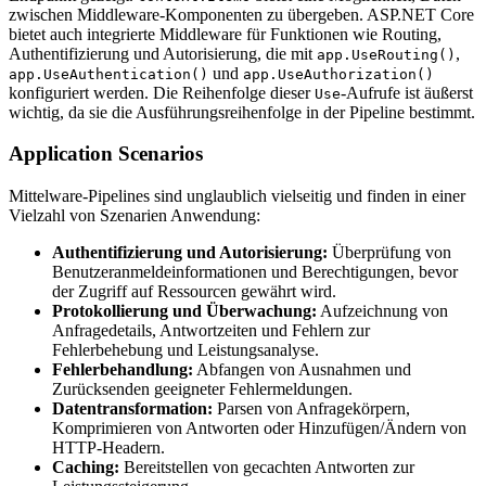
zwischen Middleware-Komponenten zu übergeben. ASP.NET Core
bietet auch integrierte Middleware für Funktionen wie Routing,
Authentifizierung und Autorisierung, die mit
,
app.UseRouting()
und
app.UseAuthentication()
app.UseAuthorization()
konfiguriert werden. Die Reihenfolge dieser
-Aufrufe ist äußerst
Use
wichtig, da sie die Ausführungsreihenfolge in der Pipeline bestimmt.
Application Scenarios
Mittelware-Pipelines sind unglaublich vielseitig und finden in einer
Vielzahl von Szenarien Anwendung:
Authentifizierung und Autorisierung:
Überprüfung von
Benutzeranmeldeinformationen und Berechtigungen, bevor
der Zugriff auf Ressourcen gewährt wird.
Protokollierung und Überwachung:
Aufzeichnung von
Anfragedetails, Antwortzeiten und Fehlern zur
Fehlerbehebung und Leistungsanalyse.
Fehlerbehandlung:
Abfangen von Ausnahmen und
Zurücksenden geeigneter Fehlermeldungen.
Datentransformation:
Parsen von Anfragekörpern,
Komprimieren von Antworten oder Hinzufügen/Ändern von
HTTP-Headern.
Caching:
Bereitstellen von gecachten Antworten zur