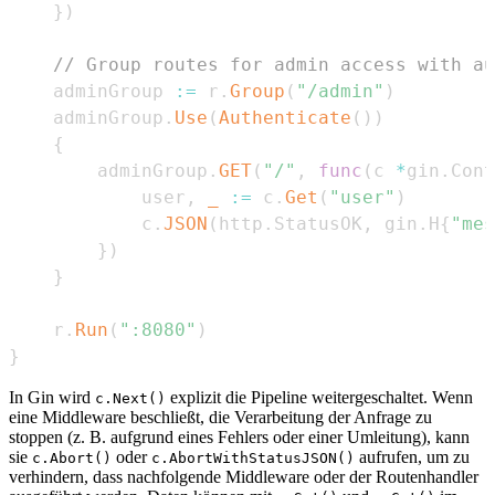
}
)
// Group routes for admin access with au
	adminGroup 
:=
 r
.
Group
(
"/admin"
)
	adminGroup
.
Use
(
Authenticate
(
)
)
{
		adminGroup
.
GET
(
"/"
,
func
(
c 
*
gin
.
Cont
			user
,
_
:=
 c
.
Get
(
"user"
)
			c
.
JSON
(
http
.
StatusOK
,
 gin
.
H
{
"mes
}
)
}
	r
.
Run
(
":8080"
)
}
In Gin wird
explizit die Pipeline weitergeschaltet. Wenn
c.Next()
eine Middleware beschließt, die Verarbeitung der Anfrage zu
stoppen (z. B. aufgrund eines Fehlers oder einer Umleitung), kann
sie
oder
aufrufen, um zu
c.Abort()
c.AbortWithStatusJSON()
verhindern, dass nachfolgende Middleware oder der Routenhandler