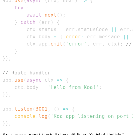
app
.
use
(
async
(
ctx
,
 next
)
=>
{
try
{
await
next
(
)
;
}
catch
(
err
)
{
        ctx
.
status
=
 err
.
statusCode
||
 err
.
s
        ctx
.
body
=
{
error
:
 err
.
message
||
'
        ctx
.
app
.
emit
(
'error'
,
 err
,
 ctx
)
;
// 
}
}
)
;
// Route handler
app
.
use
(
async
ctx
=>
{
    ctx
.
body
=
'Hello from Koa!'
;
}
)
;
app
.
listen
(
3001
,
(
)
=>
{
console
.
log
(
'Koa app listening on port 3
}
)
;
Koa's
erstellt eine natürliche „Zwiebel-ähnliche“
await next()