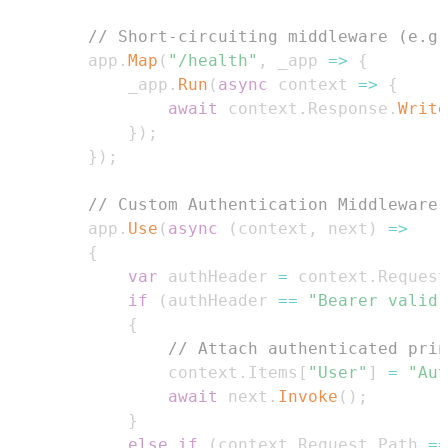
// Short-circuiting middleware (e.g.
        app
.
Map
(
"/health"
,
 _app 
=>
{
            _app
.
Run
(
async
 context 
=>
{
await
 context
.
Response
.
Write
}
)
;
}
)
;
// Custom Authentication Middleware 
        app
.
Use
(
async
(
context
,
 next
)
=>
{
var
 authHeader 
=
 context
.
Request
if
(
authHeader 
==
"Bearer valid-
{
// Attach authenticated prin
                context
.
Items
[
"User"
]
=
"Aut
await
 next
.
Invoke
(
)
;
}
else
if
(
context
.
Request
.
Path 
==