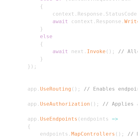
{
                context
.
Response
.
StatusCode 
await
 context
.
Response
.
Write
}
else
{
await
 next
.
Invoke
(
)
;
// Allo
}
}
)
;
        app
.
UseRouting
(
)
;
// Enables endpoin
        app
.
UseAuthorization
(
)
;
// Applies a
        app
.
UseEndpoints
(
endpoints 
=>
{
            endpoints
.
MapControllers
(
)
;
// M