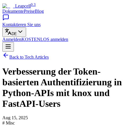
0.3
Leapcell
Dokumente
Preise
Blog
Kontaktieren Sie uns
DE
Anmelden
KOSTENLOS
anmelden
Back to Tech Articles
Verbesserung der Token-
basierten Authentifizierung in
Python-APIs mit knox und
FastAPI-Users
Aug 15, 2025
# Misc