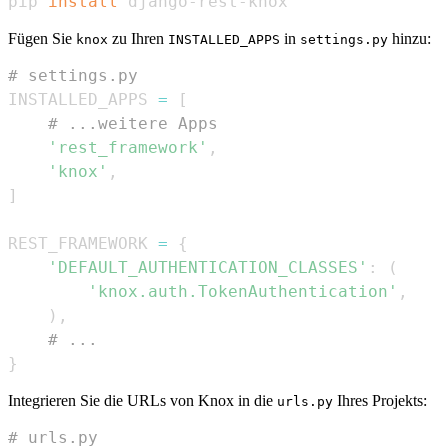
pip 
install
 django-rest-knox
Fügen Sie
zu Ihren
in
hinzu:
knox
INSTALLED_APPS
settings.py
# settings.py
INSTALLED_APPS 
=
[
# ...weitere Apps
'rest_framework'
,
'knox'
,
]
REST_FRAMEWORK 
=
{
'DEFAULT_AUTHENTICATION_CLASSES'
:
(
'knox.auth.TokenAuthentication'
,
)
,
# ...
}
Integrieren Sie die URLs von Knox in die
Ihres Projekts:
urls.py
# urls.py