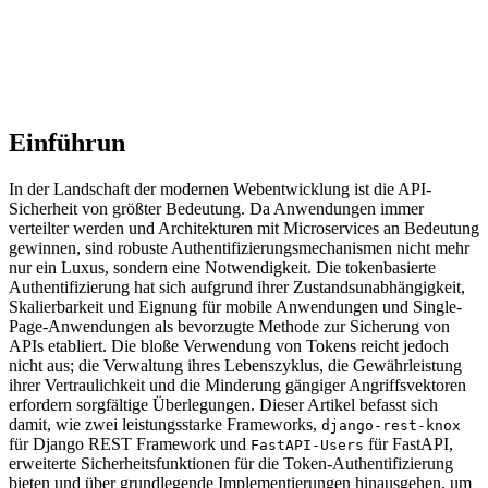
Einführun
In der Landschaft der modernen Webentwicklung ist die API-
Sicherheit von größter Bedeutung. Da Anwendungen immer
verteilter werden und Architekturen mit Microservices an Bedeutung
gewinnen, sind robuste Authentifizierungsmechanismen nicht mehr
nur ein Luxus, sondern eine Notwendigkeit. Die tokenbasierte
Authentifizierung hat sich aufgrund ihrer Zustandsunabhängigkeit,
Skalierbarkeit und Eignung für mobile Anwendungen und Single-
Page-Anwendungen als bevorzugte Methode zur Sicherung von
APIs etabliert. Die bloße Verwendung von Tokens reicht jedoch
nicht aus; die Verwaltung ihres Lebenszyklus, die Gewährleistung
ihrer Vertraulichkeit und die Minderung gängiger Angriffsvektoren
erfordern sorgfältige Überlegungen. Dieser Artikel befasst sich
damit, wie zwei leistungsstarke Frameworks,
django-rest-knox
für Django REST Framework und
für FastAPI,
FastAPI-Users
erweiterte Sicherheitsfunktionen für die Token-Authentifizierung
bieten und über grundlegende Implementierungen hinausgehen, um