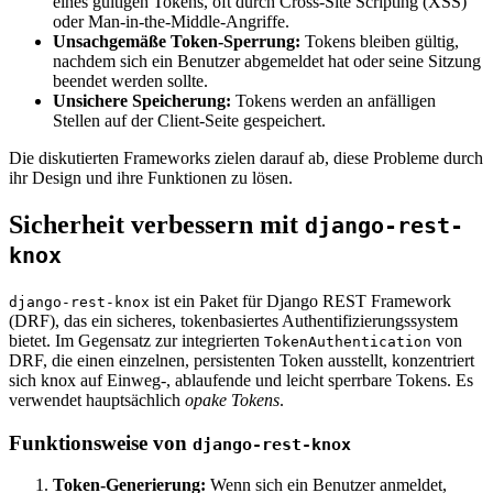
eines gültigen Tokens, oft durch Cross-Site Scripting (XSS)
oder Man-in-the-Middle-Angriffe.
Unsachgemäße Token-Sperrung:
Tokens bleiben gültig,
nachdem sich ein Benutzer abgemeldet hat oder seine Sitzung
beendet werden sollte.
Unsichere Speicherung:
Tokens werden an anfälligen
Stellen auf der Client-Seite gespeichert.
Die diskutierten Frameworks zielen darauf ab, diese Probleme durch
ihr Design und ihre Funktionen zu lösen.
Sicherheit verbessern mit
django-rest-
knox
ist ein Paket für Django REST Framework
django-rest-knox
(DRF), das ein sicheres, tokenbasiertes Authentifizierungssystem
bietet. Im Gegensatz zur integrierten
von
TokenAuthentication
DRF, die einen einzelnen, persistenten Token ausstellt, konzentriert
sich knox auf Einweg-, ablaufende und leicht sperrbare Tokens. Es
verwendet hauptsächlich
opake Tokens
.
Funktionsweise von
django-rest-knox
Token-Generierung:
Wenn sich ein Benutzer anmeldet,