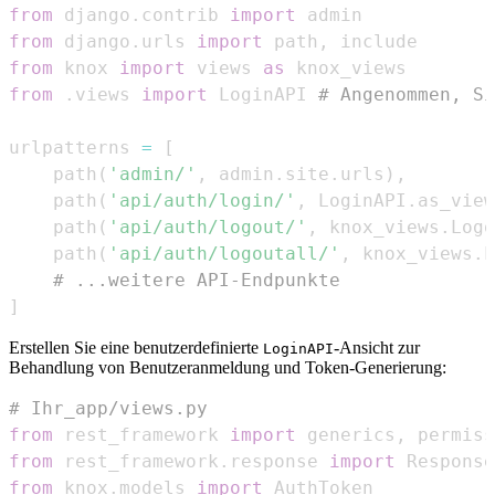
from
 django
.
contrib 
import
from
 django
.
urls 
import
 path
,
from
 knox 
import
 views 
as
from
.
views 
import
 LoginAPI 
# Angenommen, Si
urlpatterns 
=
[
    path
(
'admin/'
,
 admin
.
site
.
urls
)
,
    path
(
'api/auth/login/'
,
 LoginAPI
.
as_view
    path
(
'api/auth/logout/'
,
 knox_views
.
Logo
    path
(
'api/auth/logoutall/'
,
 knox_views
.
L
# ...weitere API-Endpunkte
]
Erstellen Sie eine benutzerdefinierte
-Ansicht zur
LoginAPI
Behandlung von Benutzeranmeldung und Token-Generierung:
# Ihr_app/views.py
from
 rest_framework 
import
 generics
,
from
 rest_framework
.
response 
import
from
 knox
.
models 
import