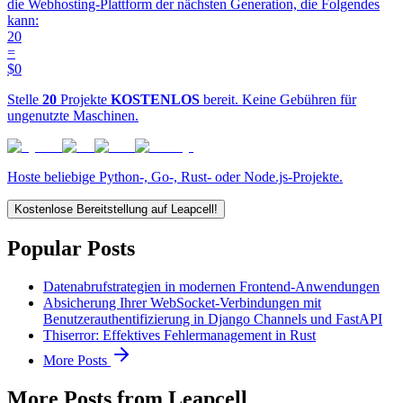
die Webhosting-Plattform der nächsten Generation, die Folgendes
kann:
20
=
$0
Stelle
20
Projekte
KOSTENLOS
bereit. Keine Gebühren für
ungenutzte Maschinen.
Hoste beliebige Python-, Go-, Rust- oder Node.js-Projekte.
Kostenlose Bereitstellung auf Leapcell!
Popular Posts
Datenabrufstrategien in modernen Frontend-Anwendungen
Absicherung Ihrer WebSocket-Verbindungen mit
Benutzerauthentifizierung in Django Channels und FastAPI
Thiserror: Effektives Fehlermanagement in Rust
More Posts
More Posts from Leapcell