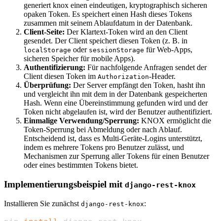
generiert knox einen eindeutigen, kryptographisch sicheren
opaken Token. Es speichert einen Hash dieses Tokens
zusammen mit seinem Ablaufdatum in der Datenbank.
Client-Seite:
Der Klartext-Token wird an den Client
gesendet. Der Client speichert diesen Token (z. B. in
oder
für Web-Apps,
localStorage
sessionStorage
sicheren Speicher für mobile Apps).
Authentifizierung:
Für nachfolgende Anfragen sendet der
Client diesen Token im
-Header.
Authorization
Überprüfung:
Der Server empfängt den Token, hasht ihn
und vergleicht ihn mit dem in der Datenbank gespeicherten
Hash. Wenn eine Übereinstimmung gefunden wird und der
Token nicht abgelaufen ist, wird der Benutzer authentifiziert.
Einmalige Verwendung/Sperrung:
KNOX ermöglicht die
Token-Sperrung bei Abmeldung oder nach Ablauf.
Entscheidend ist, dass es Multi-Geräte-Logins unterstützt,
indem es mehrere Tokens pro Benutzer zulässt, und
Mechanismen zur Sperrung aller Tokens für einen Benutzer
oder eines bestimmten Tokens bietet.
Implementierungsbeispiel mit
django-rest-knox
Installieren Sie zunächst
:
django-rest-knox