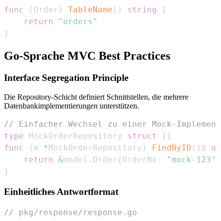
func
(
Order
)
TableName
(
)
string
{
return
"orders"
}
Go-Sprache MVC Best Practices
Interface Segregation Principle
Die Repository-Schicht definiert Schnittstellen, die mehrere
Datenbankimplementierungen unterstützen.
// Einfacher Wechsel zu einer Mock-Implement
type
 MockOrderRepository 
struct
{
}
func
(
m 
*
MockOrderRepository
)
FindByID
(
id 
ui
return
&
model
.
Order
{
OrderNo
:
"mock-123"
}
}
Einheitliches Antwortformat
// pkg/response/response.go