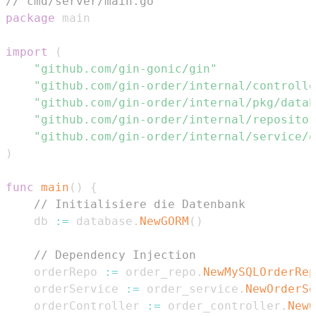
// cmd/server/main.go
package
import
(
"github.com/gin-gonic/gin"
"github.com/gin-order/internal/controlle
"github.com/gin-order/internal/pkg/datab
"github.com/gin-order/internal/repositor
"github.com/gin-order/internal/service/o
)
func
main
(
)
{
// Initialisiere die Datenbank
    db 
:=
 database
.
NewGORM
(
)
// Dependency Injection
    orderRepo 
:=
 order_repo
.
NewMySQLOrderRep
    orderService 
:=
 order_service
.
NewOrderSe
    orderController 
:=
 order_controller
.
NewO