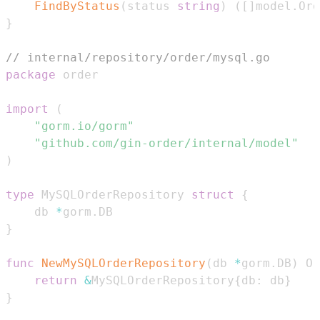
FindByStatus
(
status 
string
)
(
[
]
model
.
Ord
}
// internal/repository/order/mysql.go
package
import
(
"gorm.io/gorm"
"github.com/gin-order/internal/model"
)
type
 MySQLOrderRepository 
struct
{
    db 
*
gorm
.
}
func
NewMySQLOrderRepository
(
db 
*
gorm
.
DB
)
 Or
return
&
MySQLOrderRepository
{
db
:
 db
}
}