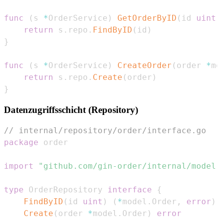
func
(
s 
*
OrderService
)
GetOrderByID
(
id 
uint
)
return
 s
.
repo
.
FindByID
(
id
)
}
func
(
s 
*
OrderService
)
CreateOrder
(
order 
*
mo
return
 s
.
repo
.
Create
(
order
)
}
Datenzugriffsschicht (Repository)
// internal/repository/order/interface.go
package
import
"github.com/gin-order/internal/model"
type
 OrderRepository 
interface
{
FindByID
(
id 
uint
)
(
*
model
.
Order
,
error
)
Create
(
order 
*
model
.
Order
)
error