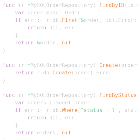
func
(
r 
*
MySQLOrderRepository
)
FindByID
(
id 
u
var
 order model
.
if
 err 
:=
 r
.
db
.
First
(
&
order
,
 id
)
.
Error
;
 
return
nil
,
}
return
&
order
,
nil
}
func
(
r 
*
MySQLOrderRepository
)
Create
(
order 
return
 r
.
db
.
Create
(
order
)
.
}
func
(
r 
*
MySQLOrderRepository
)
FindByStatus
(
var
 orders 
[
]
model
.
if
 err 
:=
 r
.
db
.
Where
(
"status = ?"
,
 statu
return
nil
,
}
return
 orders
,
nil