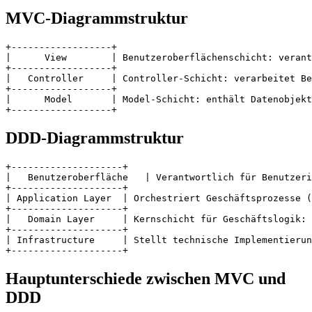
MVC-Diagrammstruktur
+------------------+

|      View        | Benutzeroberflächenschicht: verant
+------------------+

|   Controller     | Controller-Schicht: verarbeitet Be
+------------------+

|      Model       | Model-Schicht: enthält Datenobjekt
DDD-Diagrammstruktur
+--------------------+

|   Benutzeroberfläche   | Verantwortlich für Benutzeri
+--------------------+

| Application Layer  | Orchestriert Geschäftsprozesse (
+--------------------+

|   Domain Layer     | Kernschicht für Geschäftslogik: 
+--------------------+

| Infrastructure     | Stellt technische Implementierun
Hauptunterschiede zwischen MVC und
DDD