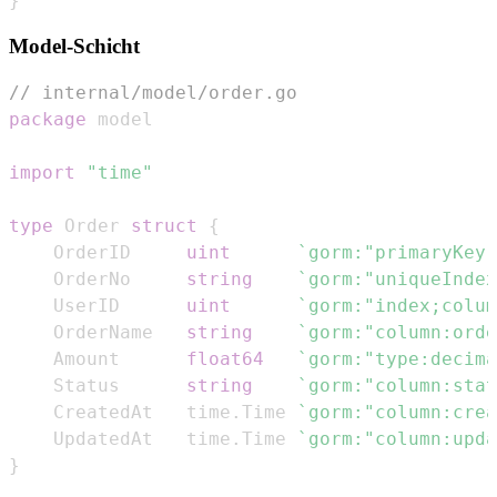
}
Model-Schicht
// internal/model/order.go
package
import
"time"
type
 Order 
struct
{
    OrderID     
uint
`gorm:"primaryKey;
    OrderNo     
string
`gorm:"uniqueIndex
    UserID      
uint
`gorm:"index;colum
    OrderName   
string
`gorm:"column:orde
    Amount      
float64
`gorm:"type:decima
    Status      
string
`gorm:"column:stat
    CreatedAt   time
.
Time 
`gorm:"column:crea
    UpdatedAt   time
.
Time 
`gorm:"column:upda
}