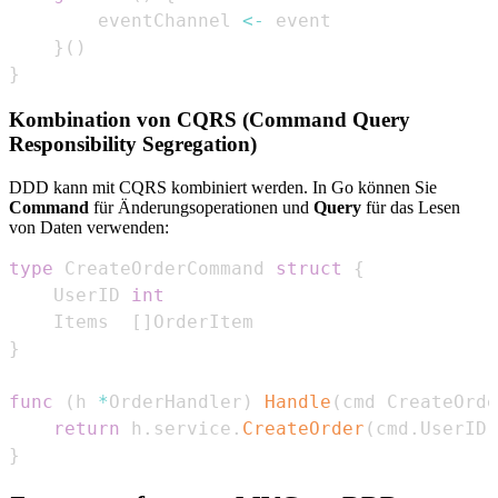
        eventChannel 
<-
}
(
)
}
Kombination von CQRS (Command Query
Responsibility Segregation)
DDD kann mit CQRS kombiniert werden. In Go können Sie
Command
für Änderungsoperationen und
Query
für das Lesen
von Daten verwenden:
type
 CreateOrderCommand 
struct
{
    UserID 
int
    Items  
[
]
}
func
(
h 
*
OrderHandler
)
Handle
(
cmd CreateOrde
return
 h
.
service
.
CreateOrder
(
cmd
.
UserID
,
}