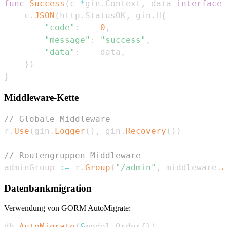
func
Success
(
c 
*
gin
.
Context
,
 data 
interface
{
    c
.
JSON
(
http
.
StatusOK
,
 gin
.
H
{
"code"
:
0
,
"message"
:
"success"
,
"data"
:
    data
,
}
)
}
Middleware-Kette
// Globale Middleware
r
.
Use
(
gin
.
Logger
(
)
,
 gin
.
Recovery
(
)
)
// Routengruppen-Middleware
adminGroup 
:=
 r
.
Group
(
"/admin"
,
 middleware
.
A
Datenbankmigration
Verwendung von GORM AutoMigrate:
db
.
AutoMigrate
(
&
model
.
Order
{
}
)