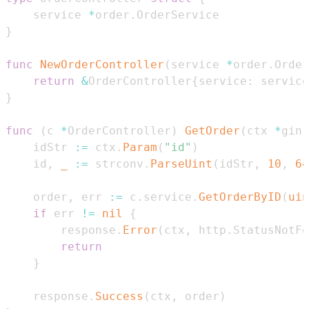
    service 
*
order
.
}
func
NewOrderController
(
service 
*
order
.
Order
return
&
OrderController
{
service
:
 service
}
func
(
c 
*
OrderController
)
GetOrder
(
ctx 
*
gin
.
    idStr 
:=
 ctx
.
Param
(
"id"
)
    id
,
_
:=
 strconv
.
ParseUint
(
idStr
,
10
,
64
    order
,
 err 
:=
 c
.
service
.
GetOrderByID
(
uin
if
 err 
!=
nil
{
        response
.
Error
(
ctx
,
 http
.
StatusNotFo
return
}
    response
.
Success
(
ctx
,
 order
)