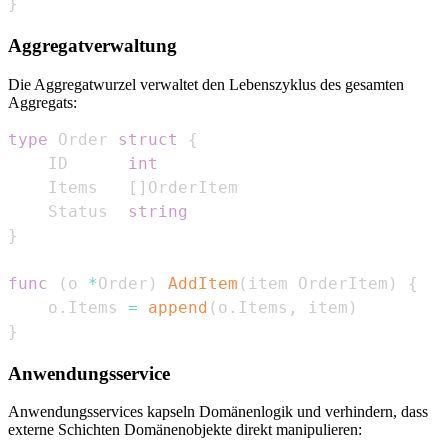
}
Aggregatverwaltung
Die Aggregatwurzel verwaltet den Lebenszyklus des gesamten
Aggregats:
type
 Order 
struct
{
    ID      
int
    Items   
[
]
    Status  
string
}
func
(
o 
*
Order
)
AddItem
(
item OrderItem
)
{
    o
.
Items 
=
append
(
o
.
Items
,
 item
)
}
Anwendungsservice
Anwendungsservices kapseln Domänenlogik und verhindern, dass
externe Schichten Domänenobjekte direkt manipulieren: