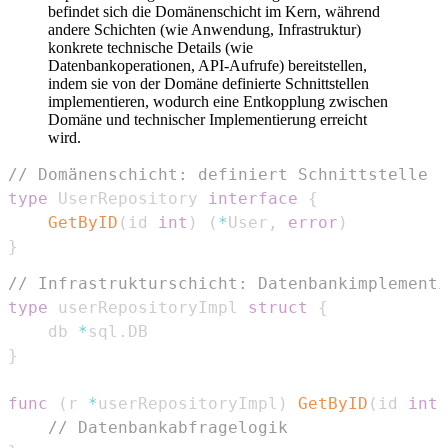
befindet sich die Domänenschicht im Kern, während
andere Schichten (wie Anwendung, Infrastruktur)
konkrete technische Details (wie
Datenbankoperationen, API-Aufrufe) bereitstellen,
indem sie von der Domäne definierte Schnittstellen
implementieren, wodurch eine Entkopplung zwischen
Domäne und technischer Implementierung erreicht
wird.
// Domänenschicht: definiert Schnittstelle
type
 UserRepository 
interface
{
GetByID
(
id 
int
)
(
*
User
,
error
)
}
// Infrastrukturschicht: Datenbankimplementi
type
 userRepositoryImpl 
struct
{
    db 
*
sql
.
}
func
(
r 
*
userRepositoryImpl
)
GetByID
(
id 
int
)
// Datenbankabfragelogik