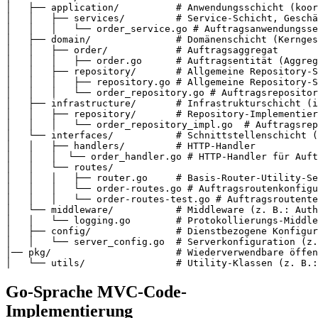
│   ├── application/          # Anwendungsschicht (koor
│   │   ├── services/         # Service-Schicht, Geschä
│   │   │   └── order_service.go # Auftragsanwendungsse
│   ├── domain/               # Domänenschicht (Kernges
│   │   ├── order/            # Auftragsaggregat

│   │   │   ├── order.go      # Auftragsentität (Aggreg
│   │   ├── repository/       # Allgemeine Repository-S
│   │   │   ├── repository.go # Allgemeine Repository-S
│   │   │   └── order_repository.go # Auftragsrepositor
│   ├── infrastructure/       # Infrastrukturschicht (i
│   │   ├── repository/       # Repository-Implementier
│   │   │   └── order_repository_impl.go  # Auftragsrep
│   └── interfaces/           # Schnittstellenschicht (
│   │   ├── handlers/         # HTTP-Handler

│   │   │  └── order_handler.go # HTTP-Handler für Auft
│   │   └── routes/

│   │   │   ├── router.go     # Basis-Router-Utility-Se
│   │   │   └── order-routes.go # Auftragsroutenkonfigu
│   │   │   └── order-routes-test.go # Auftragsroutente
│   └── middleware/           # Middleware (z. B.: Auth
│   │   └── logging.go        # Protokollierungs-Middle
│   ├── config/               # Dienstbezogene Konfigur
│   │   └── server_config.go  # Serverkonfiguration (z.
│── pkg/                      # Wiederverwendbare öffen
Go-Sprache MVC-Code-
Implementierung