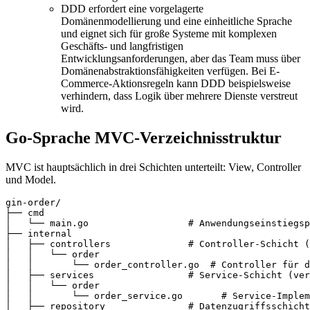
DDD erfordert eine vorgelagerte
Domänenmodellierung und eine einheitliche Sprache
und eignet sich für große Systeme mit komplexen
Geschäfts- und langfristigen
Entwicklungsanforderungen, aber das Team muss über
Domänenabstraktionsfähigkeiten verfügen. Bei E-
Commerce-Aktionsregeln kann DDD beispielsweise
verhindern, dass Logik über mehrere Dienste verstreut
wird.
Go-Sprache MVC-Verzeichnisstruktur
MVC ist hauptsächlich in drei Schichten unterteilt: View, Controller
und Model.
gin-order/

├── cmd

│   └── main.go                  # Anwendungseinstiegsp
├── internal

│   ├── controllers              # Controller-Schicht (
│   │   └── order

│   │       └── order_controller.go  # Controller für d
│   ├── services                 # Service-Schicht (ver
│   │   └── order

│   │       └── order_service.go       # Service-Implem
│   ├── repository               # Datenzugriffsschicht