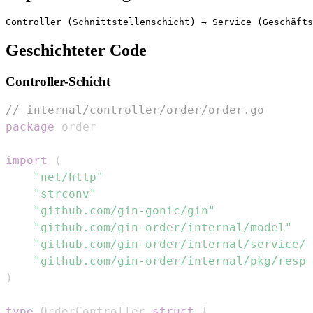
Geschichteter Code
Controller-Schicht
// internal/controller/order/order.go
package
import
(
"net/http"
"strconv"
"github.com/gin-gonic/gin"
"github.com/gin-order/internal/model"
"github.com/gin-order/internal/service/o
"github.com/gin-order/internal/pkg/respo
)
type
 OrderController 
struct
{