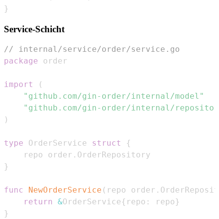
}
Service-Schicht
// internal/service/order/service.go
package
import
(
"github.com/gin-order/internal/model"
"github.com/gin-order/internal/repositor
)
type
 OrderService 
struct
{
    repo order
.
}
func
NewOrderService
(
repo order
.
OrderReposit
return
&
OrderService
{
repo
:
 repo
}
}