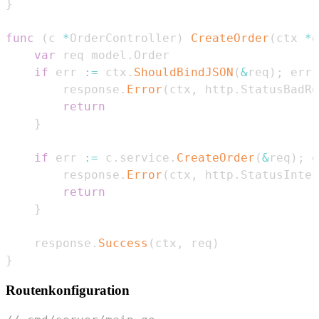
}
func
(
c 
*
OrderController
)
CreateOrder
(
ctx 
*
g
var
 req model
.
if
 err 
:=
 ctx
.
ShouldBindJSON
(
&
req
)
;
 err 
        response
.
Error
(
ctx
,
 http
.
StatusBadRe
return
}
if
 err 
:=
 c
.
service
.
CreateOrder
(
&
req
)
;
 e
        response
.
Error
(
ctx
,
 http
.
StatusInter
return
}
    response
.
Success
(
ctx
,
 req
)
}
Routenkonfiguration