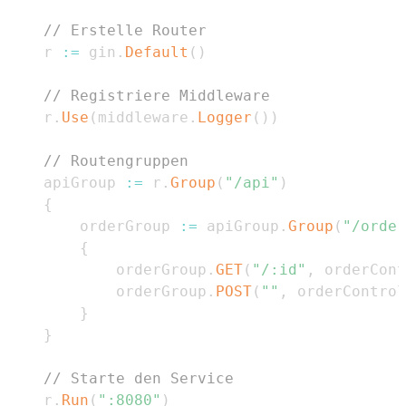
// Erstelle Router
    r 
:=
 gin
.
Default
(
)
// Registriere Middleware
    r
.
Use
(
middleware
.
Logger
(
)
)
// Routengruppen
    apiGroup 
:=
 r
.
Group
(
"/api"
)
{
        orderGroup 
:=
 apiGroup
.
Group
(
"/order
{
            orderGroup
.
GET
(
"/:id"
,
 orderCont
            orderGroup
.
POST
(
""
,
 orderControl
}
}
// Starte den Service
    r
.
Run
(
":8080"
)