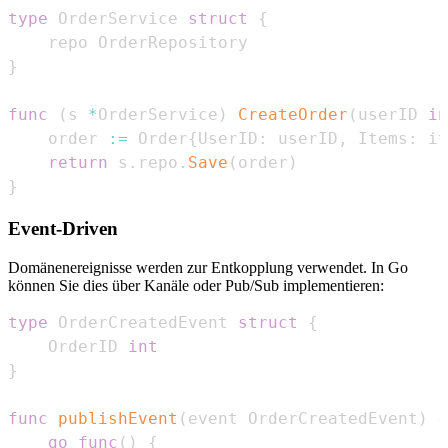
type
 OrderService 
struct
{
}
func
(
s 
*
OrderService
)
CreateOrder
(
userID 
in
    order 
:=
 Order
{
UserID
:
 userID
,
 Items
:
 it
return
 s
.
repo
.
Save
(
order
)
}
Event-Driven
Domänenereignisse werden zur Entkopplung verwendet. In Go
können Sie dies über Kanäle oder Pub/Sub implementieren:
type
 OrderCreatedEvent 
struct
{
    OrderID 
int
}
func
publishEvent
(
event OrderCreatedEvent
)
{
go
func
(
)
{