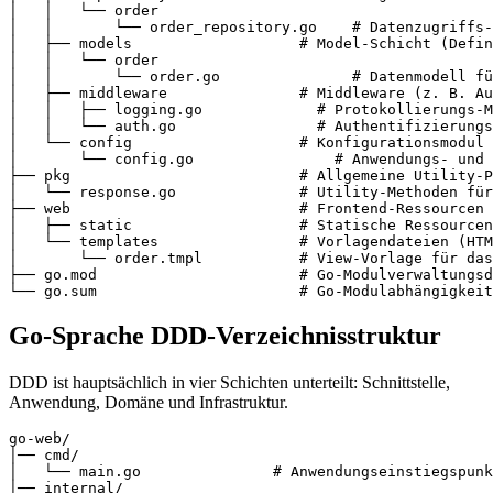
│   │   └── order

│   │       └── order_repository.go    # Datenzugriffs-
│   ├── models                   # Model-Schicht (Defin
│   │   └── order

│   │       └── order.go               # Datenmodell fü
│   ├── middleware               # Middleware (z. B. Au
│   │   ├── logging.go             # Protokollierungs-M
│   │   └── auth.go                # Authentifizierungs
│   └── config                   # Konfigurationsmodul 
│       └── config.go                # Anwendungs- und 
├── pkg                          # Allgemeine Utility-P
│   └── response.go              # Utility-Methoden für
├── web                          # Frontend-Ressourcen 
│   ├── static                   # Statische Ressourcen
│   └── templates                # Vorlagendateien (HTM
│       └── order.tmpl           # View-Vorlage für das
├── go.mod                       # Go-Modulverwaltungsd
Go-Sprache DDD-Verzeichnisstruktur
DDD ist hauptsächlich in vier Schichten unterteilt: Schnittstelle,
Anwendung, Domäne und Infrastruktur.
go-web/

│── cmd/

│   └── main.go               # Anwendungseinstiegspunk
│── internal/
