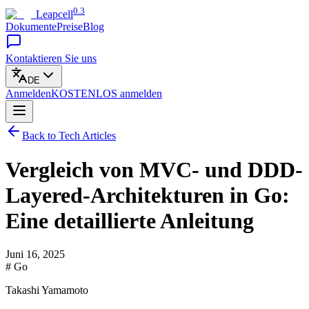
0.3
Leapcell
Dokumente
Preise
Blog
Kontaktieren Sie uns
DE
Anmelden
KOSTENLOS
anmelden
Back to Tech Articles
Vergleich von MVC- und DDD-
Layered-Architekturen in Go:
Eine detaillierte Anleitung
Juni 16, 2025
# Go
Takashi Yamamoto